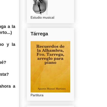
Estudio musical
nga a la
to...)
Tárrega
no y la
ué?
ista?
ahora a
Partitura