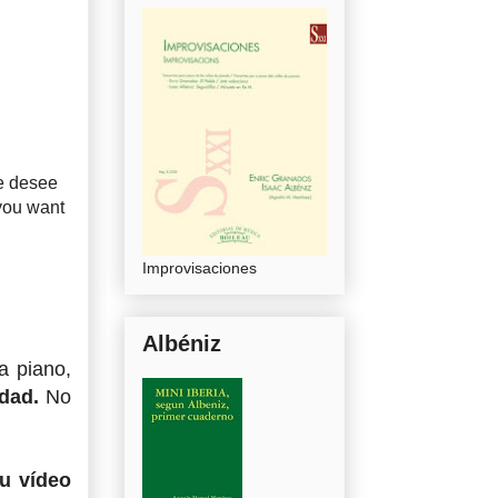
e desee
you want
Improvisaciones
Albéniz
a piano,
edad.
No
tu vídeo