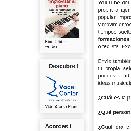
YouTube
del
propia o aje
popular, impr
y movimientos
tiempos suel
formaciones
Ebook líder
o teclista. Ex
ventas
Envía también
¡ Descubre !
tu propia se
puedes añadir
ideas musical
¿Cuál es la 
VídeoCurso Piano
¿Qué persona
Acordes I
¿Cuál era e