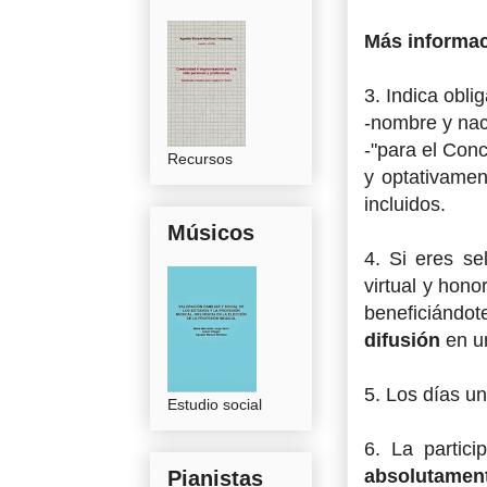
Más informac
3. Indica obli
-nombre y nac
-"para el Conc
Recursos
y optativamen
incluidos.
Músicos
4. Si eres s
virtual y hono
beneficiándo
difusión
en un
5. Los días u
Estudio social
6. La partic
absolutament
Pianistas