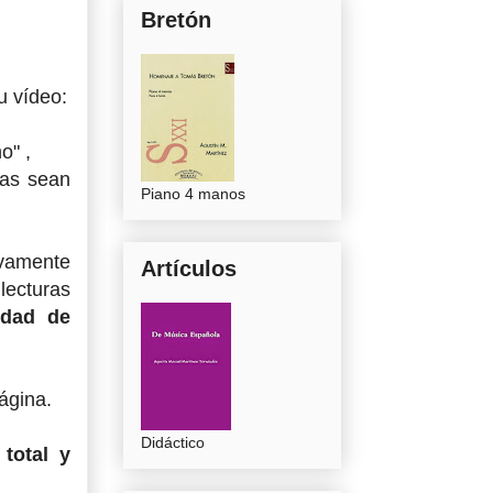
Bretón
u vídeo:
o" ,
eas sean
Piano 4 manos
ivamente
Artículos
 lecturas
idad de
página.
Didáctico
total y