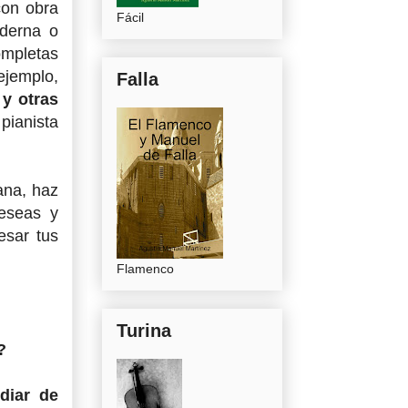
con obra
Fácil
oderna o
ompletas
ejemplo,
Falla
y otras
pianista
.
ana, haz
deseas y
esar tus
Flamenco
Turina
?
diar de