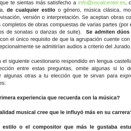
 que te sientas más satisfecho a
info@vocalcenter.es
, 
na,
de cualquier estilo
o género, música clásica, m
ovisación, versión o interpretación. Se aceptan obras c
 completos de obras compuestas de varias partes (por 
tos de sonatas o danzas de suite).
Se admiten dúos 
con el único requisito de que la agrupación cuente con 
cepcionalmente se admitirían audios a criterio del Jurado
 el siguiente cuestionario respondido en lengua castell
lección entre estas preguntas, omite algunas si lo 
 algunas otras a tu elección que te sirvan para expr
es:
primera experiencia que recuerda con la música?
lidad musical cree que le influyó más en su carrera
l estilo o el compositor que más le gustaba estu