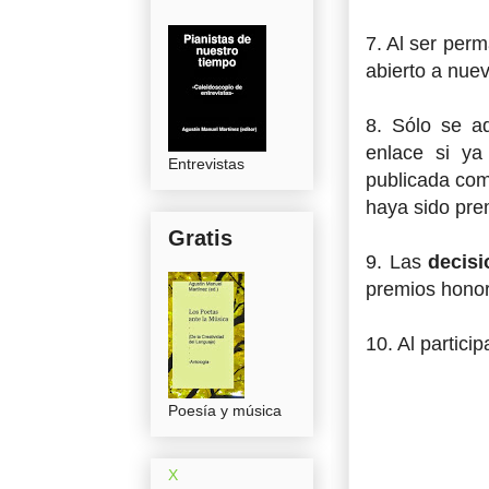
7. Al ser per
abierto a nuev
8. Sólo se a
enlace si ya
Entrevistas
publicada com
haya sido pre
Gratis
9. Las
decisi
premios honorí
10. Al partici
Poesía y música
X