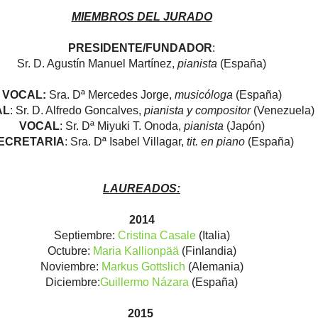
MIEMBROS DEL JURADO
PRESIDENTE/FUNDADOR
:
Sr. D. Agustín Manuel Martínez,
pianista
(España)
VOCAL:
Sra. Dª Mercedes Jorge,
musicóloga
(España)
AL
: Sr. D. Alfredo Goncalves,
pianista y compositor
(Venezuela)
VOCAL
: Sr. Dª Miyuki T. Onoda,
pianista
(Japón)
ECRETARIA
: Sra. Dª Isabel Villagar,
tit. en piano
(España)
LAUREADOS:
2014
Septiembre:
Cristina Casale
(Italia)
Octubre:
Maria Kallionpää
(Finlandia)
Noviembre:
Markus Gottslich
(Alemania)
Diciembre:
Guillermo Názara
(España)
2015