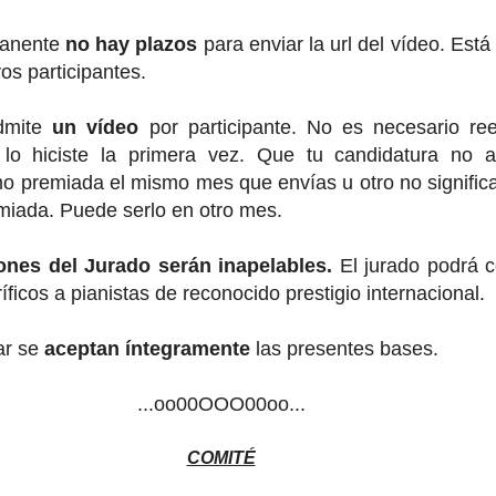
manente
no hay plazos
para enviar la url del vídeo. Est
os participantes.
dmite
un vídeo
por participante. No es necesario ree
 lo hiciste la primera vez. Que tu candidatura no 
o premiada el mismo mes que envías u otro no signific
miada. Puede serlo en otro mes.
ones del Jurado serán inapelables.
El jurado podrá 
ficos a pianistas de reconocido prestigio internacional.
par se
aceptan íntegramente
las presentes bases.
...oo00OOO00oo...
COMITÉ