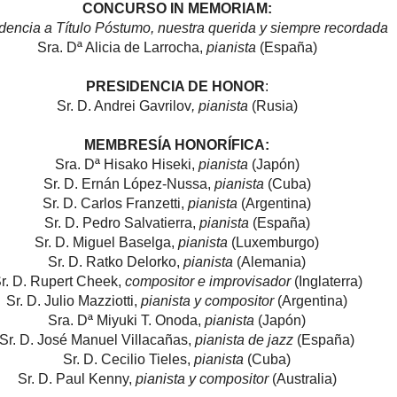
CONCURSO IN MEMORIAM:
dencia a Título Póstumo, nuestra querida y siempre recordada
Sra. Dª Alicia de Larrocha,
pianista
(España)
PRESIDENCIA DE HONOR
:
Sr. D. Andrei Gavrilov
, pianista
(Rusia)
MEMBRESÍA HONORÍFICA:
Sra. Dª Hisako Hiseki,
pianista
(Japón)
Sr. D. Ernán López-Nussa,
pianista
(Cuba)
Sr. D. Carlos Franzetti,
pianista
(Argentina)
Sr. D. Pedro Salvatierra,
pianista
(España)
Sr. D. Miguel Baselga,
pianista
(Luxemburgo)
Sr. D. Ratko Delorko,
pianista
(Alemania)
r. D. Rupert Cheek,
compositor e improvisador
(Inglaterra)
Sr. D. Julio Mazziotti,
pianista y compositor
(Argentina)
Sra. Dª Miyuki T. Onoda,
pianista
(Japón)
Sr. D. José Manuel Villacañas,
pianista de jazz
(España)
Sr. D. Cecilio Tieles,
pianista
(Cuba)
Sr. D. Paul Kenny,
pianista y compositor
(Australia)