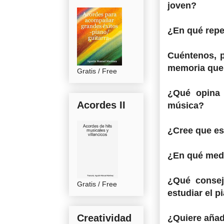
joven?
¿En qué reper
Cuéntenos, p
memoria que t
Gratis / Free
¿Qué opina 
Acordes II
música?
¿Cree que es
¿En qué medid
¿Qué consej
Gratis / Free
estudiar el p
Creatividad
¿Quiere añad