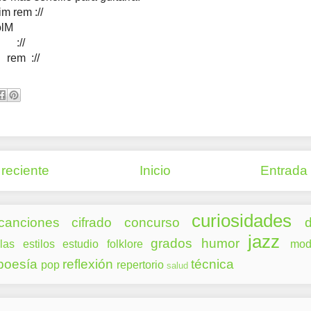
m rem ://
olM
://
rem ://
reciente
Inicio
Entrada
curiosidades
canciones
cifrado
concurso
d
jazz
grados
humor
las
estilos
estudio
folklore
mod
poesía
reflexión
técnica
pop
repertorio
salud