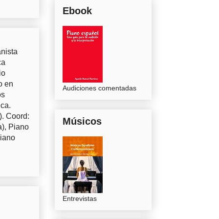
Ebook
nista
ca
io
o en
Audiciones comentadas
os
uca.
). Coord:
Músicos
a), Piano
Piano
Entrevistas