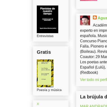
Agus
Académi
experto en impr
española. Music
Entrevistas
Concurso Piano 
Falla. Pionero 
Gratis
(Boileau). Revis
Coautor: 29 Man
Los poetas ante
Español (Lulú),
(Redbook)
Ver todo mi perfi
Poesía y música
La brújula 
X
MAR ANDRADE (M