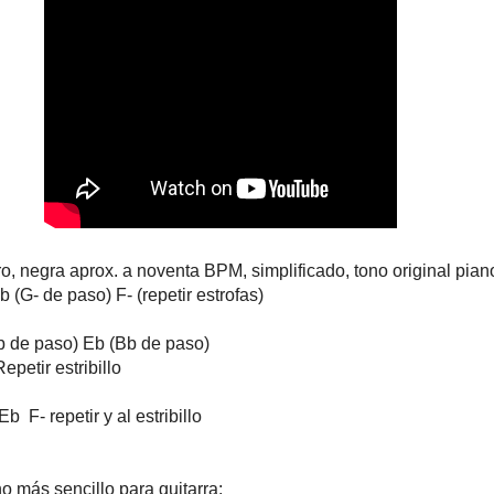
o, negra aprox. a noventa BPM, simplificado, tono original pian
b (G- de paso) F- (repetir estrofas)
Bb de paso) Eb (Bb de paso)
r estribillo
 F- repetir y al estribillo
o más sencillo para guitarra: