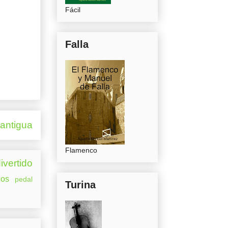
Fácil
Falla
 antigua
Flamenco
ivertido
os
pedal
Turina