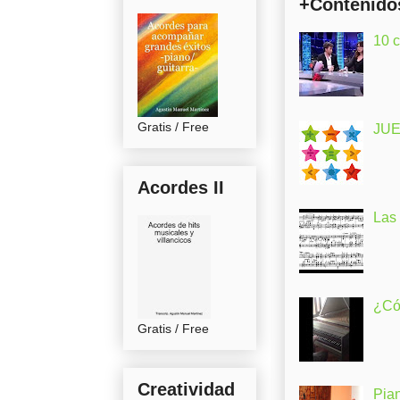
+Contenido
10 
Gratis / Free
JUE
Acordes II
Las
¿Có
Gratis / Free
Creatividad
Pia