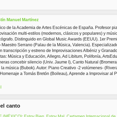
tín Manuel Martínez
co de la Academia de Artes Escénicas de España. Profesor pia
ovisación multi-estilos (modernos, clásicos y populares) y músi
ógrafo. Distinguido en Global Music Awards (EEUU). 1er Prem
Maestro Serrano (Palau de la Música, Valencia). Especializad
en transcripción y estreno de Improvisaciones Albéniz y Granad
tas: Música y Educación, Allegro, Ad Libitum, Polifonía, ArtsEd
eras concebir silencio (Univ. Jaume I), Canto Natural (Bromera
 la música (Bubok). Autor: Piano Creativo -2 volúmenes- (River
 Homenaje a Tomás Bretón (Boileau), Aprende a Improvisar al 
l
del canto
ÉXICO): Estoy Bien, Estoy Mal. Certamen Internacional de