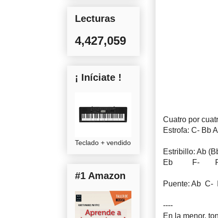
Lecturas
4,427,059
¡ Iníciate !
Cuatro por cuatr
Estrofa: C- Bb A
Teclado + vendido
Estribillo: Ab (
Eb F- Repeti
#1 Amazon
Puente: Ab C- Eb
----
En la menor, ton