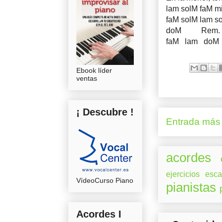
lam solM faM mi
faM solM lam s
doM Rem. 
faM lam doM 
Ebook líder
ventas
¡ Descubre !
Entrada más 
acordes
ejercicios
esca
VídeoCurso Piano
pianistas
Acordes I