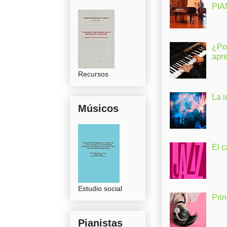
PI
¿Po
apr
Recursos
La 
Músicos
El c
Estudio social
Pri
Pianistas