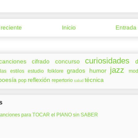
reciente
Inicio
Entrada
curiosidades
canciones
cifrado
concurso
d
jazz
grados
humor
las
estilos
estudio
folklore
mod
poesía
reflexión
técnica
pop
repertorio
salud
s
canciones para TOCAR el PIANO sin SABER