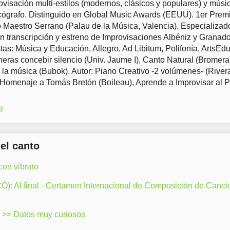
ovisación multi-estilos (modernos, clásicos y populares) y músi
ógrafo. Distinguido en Global Music Awards (EEUU). 1er Prem
Maestro Serrano (Palau de la Música, Valencia). Especializad
en transcripción y estreno de Improvisaciones Albéniz y Granad
tas: Música y Educación, Allegro, Ad Libitum, Polifonía, ArtsEd
eras concebir silencio (Univ. Jaume I), Canto Natural (Bromera
 la música (Bubok). Autor: Piano Creativo -2 volúmenes- (River
 Homenaje a Tomás Bretón (Boileau), Aprende a Improvisar al 
l
del canto
on vibrato
: Al final - Certamen Internacional de Composición de Canci
>> Datos muy curiosos