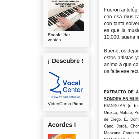
Fueron antológi
con esa musica
con tanta solve
es que la músi
Ebook líder
10.000, suena m
ventas
Bueno, os dejar
estos artistas 
¡ Descubre !
animo a que con
os falte ese re
EXTRACTO DE A
SONORA EN MI MEN
VídeoCurso Piano
PIANISTAS (o tecl
Orozco, Matute, Pe
de Diego, E. Domí
Acordes I
Cano, Jordá, Chorn
Manzana, Carrasco, 