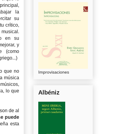
principal,
bajar la
rcitar su
u crítico,
 musical.
o en su
ejorar, y
ne (como
riego...)
lo que no
Improvisaciones
la música
 músicos,
va, lo que
Albéniz
son de al
se puede
eña esta