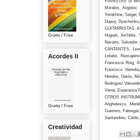
PIANISTAS (o tecl
Morales, Angelov,
Yerokhine, Seiger,
Dupuy, Dyachenko,
GUITARRISTAS: Al d
Gratis / Free
Huguet, Archilés,
Navarro, Salvador, d
CANTANTES: Lundy,
Acordes II
Lobato, Rancapino,
Francesca Roig, A
Francisco Heredia
Hendrix, Darós, Mic
Rodríguez Valverde
Viena, Esperanza F
OTROS INSTRUMENT
Anghelescu, Mend
Gratis / Free
Guerrero, Fabregat
Santandreu, Cardo, 
Creatividad