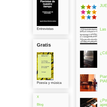
JUE
Entrevistas
Las
Gratis
¿Có
Pia
PI
Poesía y música
X
¿Po
Blog
apr