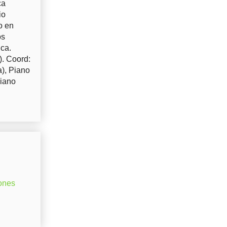
ca
io
o en
os
uca.
). Coord:
a), Piano
Piano
ones