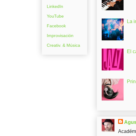
LinkedIn
YouTube
La 
Facebook
Improvisación
Creativ. & Música
El c
Pri
Agus
Académi