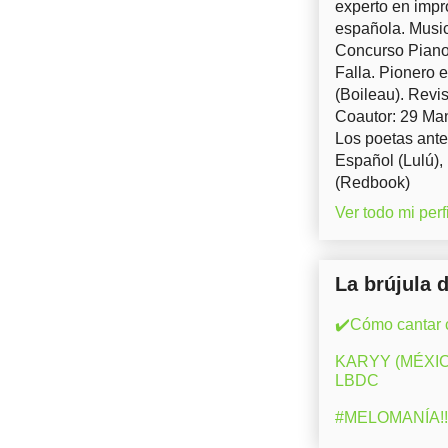
experto en impr
española. Music
Concurso Piano 
Falla. Pionero 
(Boileau). Revis
Coautor: 29 Man
Los poetas ante
Español (Lulú),
(Redbook)
Ver todo mi perfi
La brújula 
✔️Cómo cantar c
KARYY (MÉXICO)
LBDC
#MELOMANÍA!! 