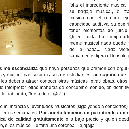
falta el ingrediente musical 
su bagaje musical, el tra
música con el cerebro, eje
capacidad auditiva, su espírit
tener elementos de juicio
Quien nada ha comparad
mente musical nada puede m
de la nada... Nada vie
sabiamente dijera el filósofo g
es
me escandaliza
que haya personas que afirmen con orgul
os y mucho más si son casos de estudiantes,
se supone
que 
les debería atraer conocer otras músicas, otras obras, otros
e interpretar, otras maneras de concebir el sonido, en definiti
te hablando, "fuera de ell@s" :)
e mi infancia y juventudes musicales (sigo yendo a conciertos) 
iertos semanales.
Por suerte tenemos un país donde aún 
ca de calidad gratuitamente
o a bajo precio y quien desd
, si es músico, "le falta una corchea", jajajajja