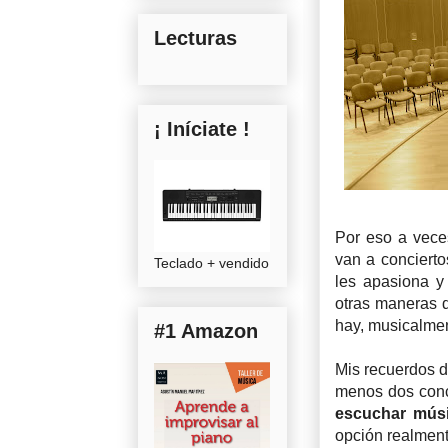
Lecturas
¡ Iníciate !
Por eso a vec
van a conciert
Teclado + vendido
les apasiona y 
otras maneras d
hay, musicalmen
#1 Amazon
Mis recuerdos d
menos dos conc
escuchar músi
opción realmente