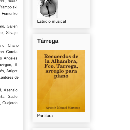
ni, Raatz,
 Yampolski,
a, Fomenko,
Estudio musical
ro, Gallén,
o, Silvaje,
Tárrega
ano, Chano
oan García,
os Ángeles,
virgen, B.
és, Artigot,
Cantores de
, Asensio,
ta, Sadie,
, Guajardo,
Partitura