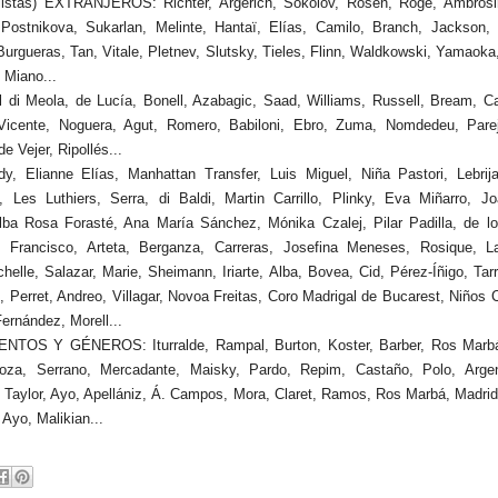
istas) EXTRANJEROS: Richter, Argerich, Sokolov, Rosen, Rogé, Ambrosin
 Postnikova, Sukarlan, Melinte, Hantaï, Elías, Camilo, Branch, Jackson,
 Burgueras, Tan, Vitale, Pletnev, Slutsky, Tieles, Flinn, Waldkowski, Yamaok
 Miano...
i Meola, de Lucía, Bonell, Azabagic, Saad, Williams, Russell, Bream, Ca
 Vicente, Noguera, Agut, Romero, Babiloni, Ebro, Zuma, Nomdedeu, Parej
e Vejer, Ripollés...
 Elianne Elías, Manhattan Transfer, Luis Miguel, Niña Pastori, Lebrij
 Les Luthiers, Serra, di Baldi, Martin Carrillo, Plinky, Eva Miñarro, J
lba Rosa Forasté, Ana María Sánchez, Mónika Czalej, Pilar Padilla, de l
, Francisco, Arteta, Berganza, Carreras, Josefina Meneses, Rosique, La
helle, Salazar, Marie, Sheimann, Iriarte, Alba, Bovea, Cid, Pérez-Íñigo, Tarr
, Perret, Andreo, Villagar, Novoa Freitas, Coro Madrigal de Bucarest, Niños 
ernández, Morell...
OS Y GÉNEROS: Iturralde, Rampal, Burton, Koster, Barber, Ros Marbá
oza, Serrano, Mercadante, Maisky, Pardo, Repim, Castaño, Polo, Argen
, Taylor, Ayo, Apellániz, Á. Campos, Mora, Claret, Ramos, Ros Marbá, Madrid
Ayo, Malikian...