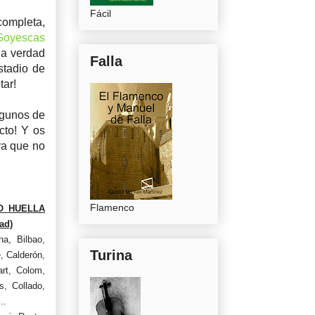
Fácil
ompleta,
Goyescas
la verdad
Falla
stadio de
tar!
algunos de
cto! Y os
ra que no
Flamenco
O HUELLA
ad)
a, Bilbao,
Turina
, Calderón,
rt, Colom,
s, Collado,
..