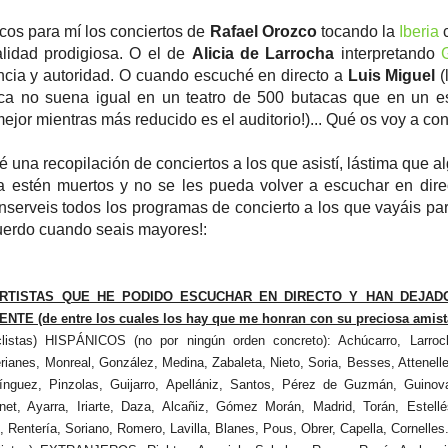
cos para mí los conciertos de
Rafael Orozco
tocando la
Iberia
c
lidad prodigiosa. O el de
Alicia de Larrocha
interpretando
ncia y autoridad. O cuando escuché en directo a
Luis Miguel
(
ca no suena igual en un teatro de 500 butacas que en un e
ejor mientras más reducido es el auditorio!)... Qué os voy a con
é una recopilación de conciertos a los que asistí, lástima que 
ya estén muertos y no se les pueda volver a escuchar en dire
serveis todos los programas de concierto a los que vayáis pa
cuerdo cuando seais mayores!:
RTISTAS QUE HE PODIDO ESCUCHAR EN DIRECTO Y HAN DEJAD
TE (de entre los cuales los hay que me honran con su preciosa amist
istas) HISPÁNICOS (no por ningún orden concreto): Achúcarro, Larroch
rianes, Monreal, González, Medina, Zabaleta, Nieto, Soria, Besses, Attenelle
nguez, Pinzolas, Guijarro, Apellániz, Santos, Pérez de Guzmán, Guinova
et, Ayarra, Iriarte, Daza, Alcañiz, Gómez Morán, Madrid, Torán, Estellé
Rentería, Soriano, Romero, Lavilla, Blanes, Pous, Obrer, Capella, Cornelles.