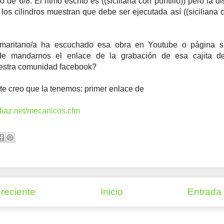
mo de 6/8. El ritmo escrito es ((siciliana con puntillo)) pero la d
 los cilindros muestran que debe ser ejecutada así ((siciliana 
maritano/a ha escuchado esa obra en Youtube o página si
ede mandarnos el enlace de la grabación de esa cajita d
estra comunidad facebook?
e creo que la tenemos: primer enlace de
jdiaz.net/mecanicos.cfm
reciente
Inicio
Entrada