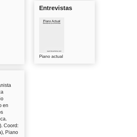
Entrevistas
Piano actual
nista
ca
io
o en
os
uca.
). Coord:
a), Piano