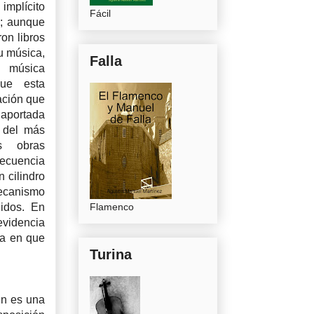
 implícito
Fácil
; aunque
on libros
su música,
Falla
 música
ue esta
ación que
 aportada
 del más
s obras
recuencia
 cilindro
mecanismo
nidos. En
Flamenco
evidencia
ca en que
Turina
dn es una