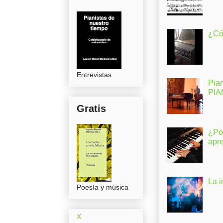
¿Có
Entrevistas
Pia
PI
Gratis
¿Po
apr
La 
Poesía y música
X