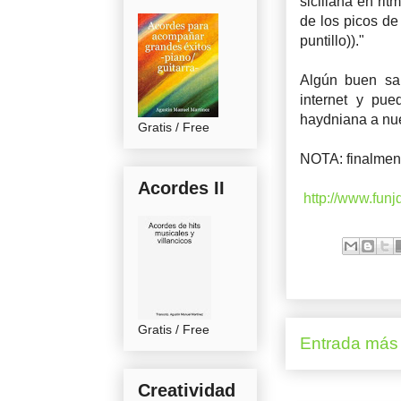
siciliana en rit
de los picos de
puntillo))."
Algún buen sa
internet y pu
haydniana a nu
Gratis / Free
NOTA: finalment
Acordes II
http://www.fun
Gratis / Free
Entrada más 
Creatividad