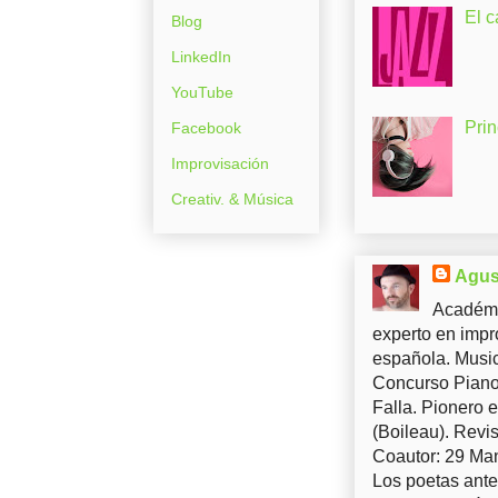
El c
Blog
LinkedIn
YouTube
Pri
Facebook
Improvisación
Creativ. & Música
Agus
Académi
experto en impr
española. Music
Concurso Piano 
Falla. Pionero 
(Boileau). Revis
Coautor: 29 Man
Los poetas ante