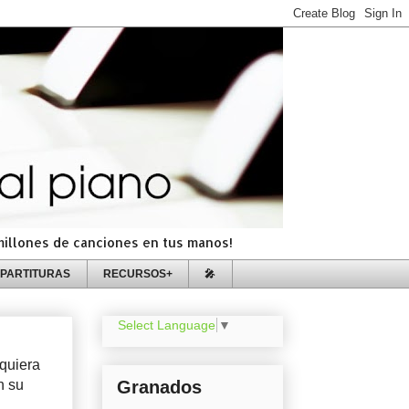
=millones de canciones en tus manos!
PARTITURAS
RECURSOS+
🎤
Select Language
▼
iquiera
n su
Granados