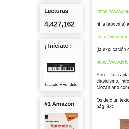
Lecturas
https://www.y
4,427,162
ni la (apócrifa)
http://www.sem
¡ Iníciate !
(la explicación 
https://www.jt
Son.... las caj
clasicismo. Int
Teclado + vendido
Mozart and com
Os dejo un texto
#1 Amazon
pág. 92: