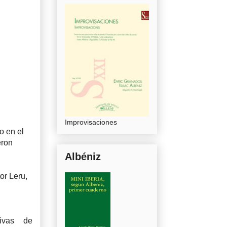
Improvisaciones
o en el
eron
Albéniz
or Leru,
tivas de