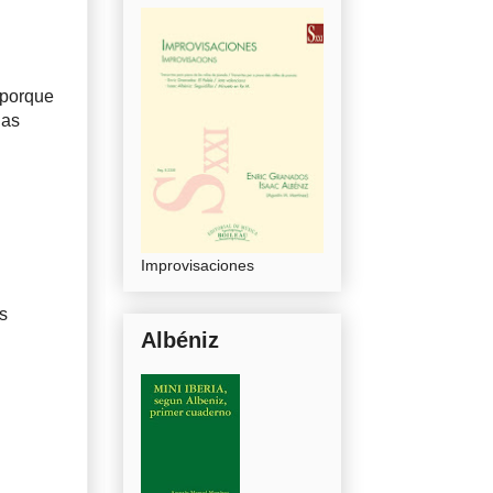
 porque
las
Improvisaciones
os
Albéniz