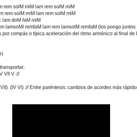
 lam rem solM miM lam rem solM miM
 lam rem solM miM lam rem solM miM
: lam doM faM miM
 rem lamsoMl remfaM lam rem lamsolM remfaM (los pongo juntos
por compás o típica aceleración del ritmo armónico al final de 
r)
transportar:
V VII V ://
( I VII) (IV VI) :// Entre paréntesis: cambios de acordes más rápid