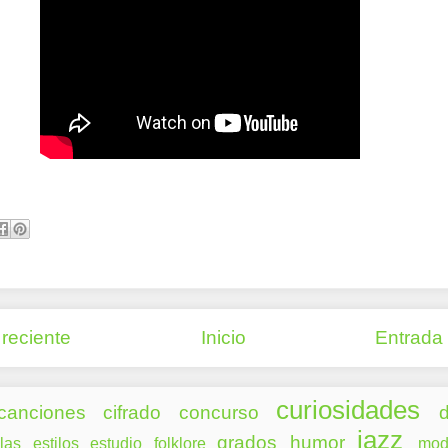
reciente
Inicio
Entrada
curiosidades
canciones
cifrado
concurso
d
jazz
grados
humor
las
estilos
estudio
folklore
mod