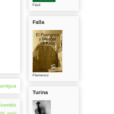
Fácil
Falla
Flamenco
 antigua
Turina
ivertido
os
pedal