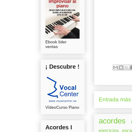
Ebook líder
ventas
¡ Descubre !
Entrada más 
VídeoCurso Piano
acordes
Acordes I
ejercicios
esca