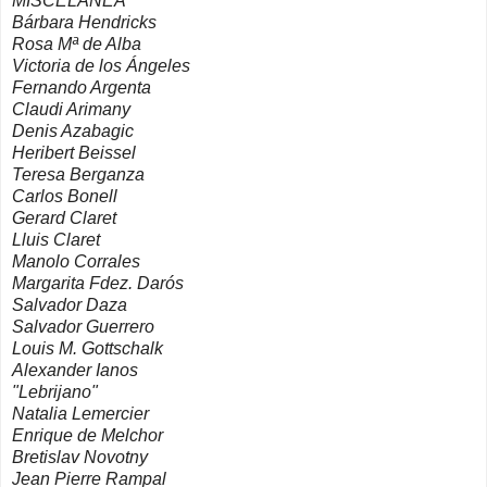
MISCELÁNEA
Bárbara Hendricks
Rosa Mª de Alba
Victoria de los Ángeles
Fernando Argenta
Claudi Arimany
Denis Azabagic
Heribert Beissel
Teresa Berganza
Carlos Bonell
Gerard Claret
Lluis Claret
Manolo Corrales
Margarita Fdez. Darós
Salvador Daza
Salvador Guerrero
Louis M. Gottschalk
Alexander Ianos
"Lebrijano"
Natalia Lemercier
Enrique de Melchor
Bretislav Novotny
Jean Pierre Rampal