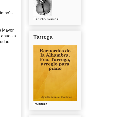
Jimbo´s
Estudio musical
re Mayor
i apuesta
Tárrega
ciudad
Partitura