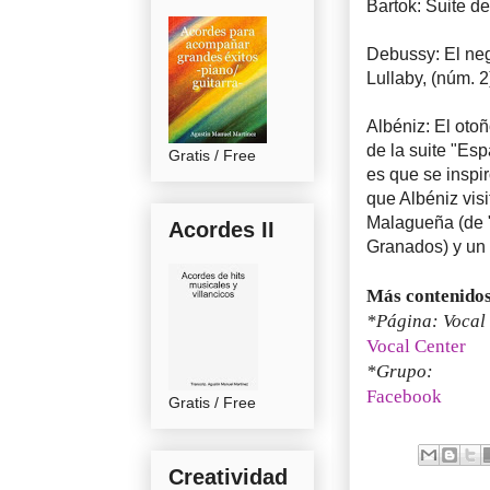
Bartok: Suite 
Debussy: El neg
Lullaby, (núm. 
Albéniz: El oto
de la suite "Es
Gratis / Free
es que se inspi
que Albéniz vis
Malagueña (de "E
Acordes II
Granados) y un 
Más contenidos
*Página: Vocal
Vocal Center
*Grupo:
Facebook
Gratis / Free
Creatividad