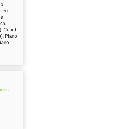
io
o en
os
uca.
). Coord:
a), Piano
Piano
ones