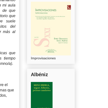
n mi aula
n de que
torio que
ue suele
itos del
ar más al
icas que
s tiempo
Improvisaciones
umno/a)
.
Albéniz
re el
rnas que
dos,