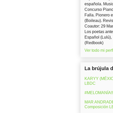
española. Music
Concurso Piano 
Falla. Pionero 
(Boileau). Revis
Coautor: 29 Man
Los poetas ante
Español (Lulú),
(Redbook)
Ver todo mi perfi
La brújula 
KARYY (MÉXICO)
LBDC
#MELOMANÍA!! 
MAR ANDRADE (M
Composición 