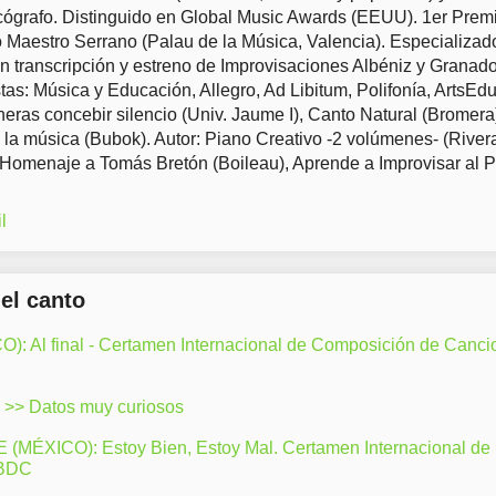
ógrafo. Distinguido en Global Music Awards (EEUU). 1er Prem
Maestro Serrano (Palau de la Música, Valencia). Especializad
en transcripción y estreno de Improvisaciones Albéniz y Granad
tas: Música y Educación, Allegro, Ad Libitum, Polifonía, ArtsEd
eras concebir silencio (Univ. Jaume I), Canto Natural (Bromera
 la música (Bubok). Autor: Piano Creativo -2 volúmenes- (River
 Homenaje a Tomás Bretón (Boileau), Aprende a Improvisar al 
l
del canto
: Al final - Certamen Internacional de Composición de Canci
>> Datos muy curiosos
ÉXICO): Estoy Bien, Estoy Mal. Certamen Internacional de
LBDC