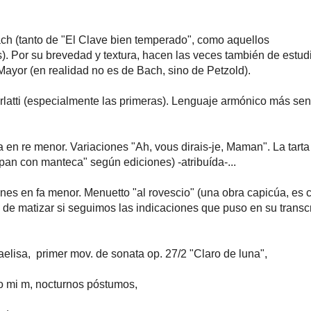
ch (tanto de "El Clave bien temperado", como aquellos
). Por su brevedad y textura, hacen las veces también de estud
Mayor (en realidad no es de Bach, sino de Petzold).
latti (especialmente las primeras). Lenguaje armónico más sen
a en re menor. Variaciones "Ah, vous dirais-je, Maman". La tarta
"pan con manteca" según ediciones) -atribuída-...
nes en fa menor. Menuetto "al rovescio" (una obra capicúa, es c
 de matizar si seguimos las indicaciones que puso en su transc
elisa, primer mov. de sonata op. 27/2 "Claro de luna",
o mi m, nocturnos póstumos,