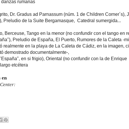
de danzas rumanas
rito, Dr. Gradus ad Parnassum (núm. 1 de Children Corner´s), 
2), Preludio de la Suite Bergamasque, Catedral sumergida...
ño, Berceuse, Tango en la menor (no confundir con el tango en 
paña"), Preludio de España, El Puerto, Rumores de la Caleta -m
ró realmente en la playa de La Caleta de Cádiz, en la imagen, 
itó demostrado documentalmente-,
spaña", en si frigio), Oriental (no confundir con la de Enrique
largo etcétera
 en
 Center: