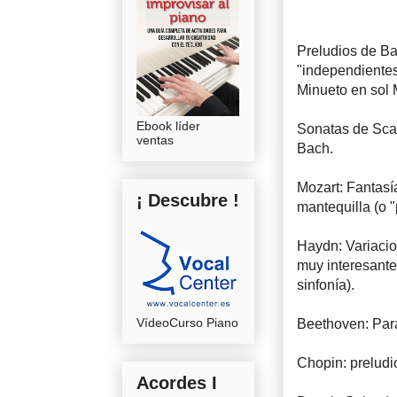
Preludios de Ba
"independientes
Minueto en sol 
Ebook líder
Sonatas de Scar
ventas
Bach.
Mozart: Fantasí
¡ Descubre !
mantequilla (o 
Haydn: Variacio
muy interesante
sinfonía).
VídeoCurso Piano
Beethoven: Para
Chopin: preludi
Acordes I