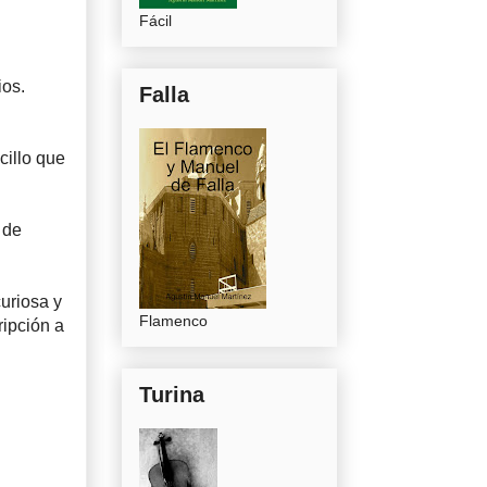
Fácil
ios.
Falla
cillo que
 de
uriosa y
Flamenco
ripción a
Turina