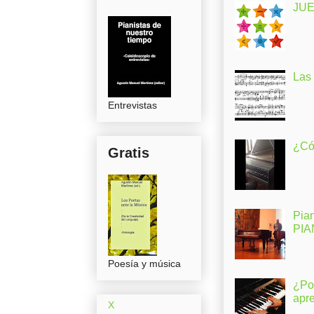
JUE
Las
Entrevistas
¿Có
Gratis
Pia
PI
Poesía y música
¿Po
apr
X