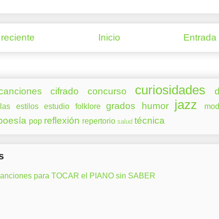
reciente
Inicio
Entrada
curiosidades
canciones
cifrado
concurso
d
jazz
grados
humor
las
estilos
estudio
folklore
mod
poesía
reflexión
técnica
pop
repertorio
salud
s
canciones para TOCAR el PIANO sin SABER