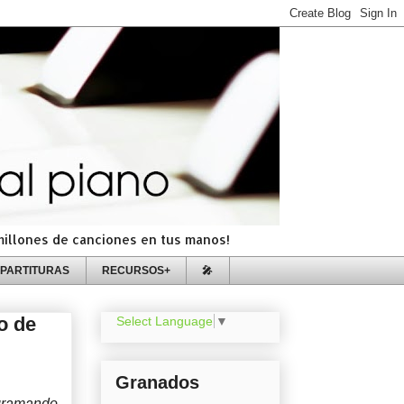
=millones de canciones en tus manos!
PARTITURAS
RECURSOS+
🎤
o de
Select Language
▼
Granados
gramando