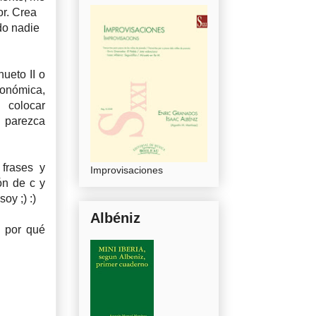
or. Crea
do nadie
nueto II o
conómica,
 colocar
 parezca
frases y
Improvisaciones
ón de c y
oy ;) :)
Albéniz
e por qué