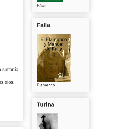
Fácil
Falla
a sinfonía
s tríos.
Flamenco
Turina