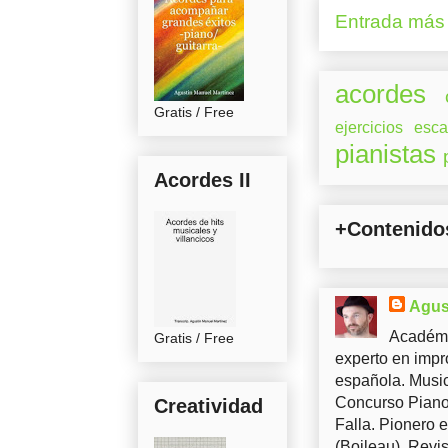
Entrada más 
acordes
Gratis / Free
ejercicios
esca
pianistas
Acordes II
+Contenido
Agus
Académi
Gratis / Free
experto en impr
española. Music
Concurso Piano 
Creatividad
Falla. Pionero 
(Boileau). Revis