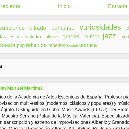
reciente
Inicio
Entrada
curiosidades
canciones
cifrado
concurso
d
jazz
grados
humor
las
estilos
estudio
folklore
mod
poesía
reflexión
técnica
pop
repertorio
salud
s
tín Manuel Martínez
co de la Academia de Artes Escénicas de España. Profesor pia
ovisación multi-estilos (modernos, clásicos y populares) y músi
ógrafo. Distinguido en Global Music Awards (EEUU). 1er Prem
Maestro Serrano (Palau de la Música, Valencia). Especializad
en transcripción y estreno de Improvisaciones Albéniz y Granad
tas: Música y Educación, Allegro, Ad Libitum, Polifonía, ArtsEd