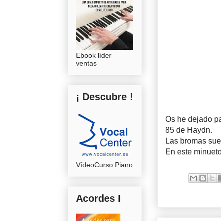
Ebook líder
ventas
¡ Descubre !
Os he dejado par
85 de Haydn.
Las bromas suel
En este minueto
VídeoCurso Piano
Acordes I