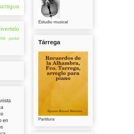
 antigua
Estudio musical
ivertido
os
pedal
Tárrega
nista
ca
io
Partitura
o en
os
uca.