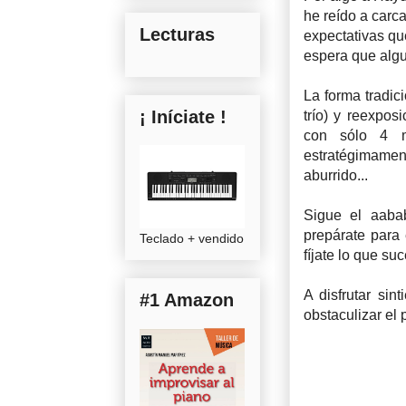
he reído a carc
Lecturas
expectativas qu
espera que algu
La forma tradic
¡ Iníciate !
trío) y reexpos
con sólo 4 m
estratégimam
aburrido...
Sigue el aaba
prepárate para 
Teclado + vendido
fíjate lo que su
A disfrutar sin
#1 Amazon
obstaculizar el p