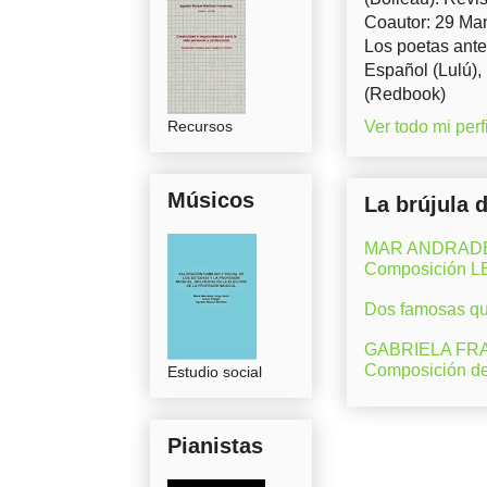
Coautor: 29 Man
Los poetas ante
Español (Lulú),
(Redbook)
Recursos
Ver todo mi perfi
Músicos
La brújula 
MAR ANDRADE (M
Composición 
Dos famosas que
GABRIELA FRAN
Composición d
Estudio social
Pianistas