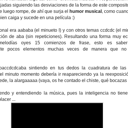
ajadas siguiendo las desviaciones de la forma de este composit
e luego rompe, de ahí que surja el
humor musical
, como cuan
ien caiga y sucede en una película :)
ional era aababa (el minueto I) y con otros temas ccdcdc (el mi
ición de aba (sin repeticiones). Resultando una forma muy e
elodías oyes 15 comienzos de frase, esto es saber
ente pocos elementos muchas veces de manera que no
baccdcdcaba sintiendo en tus dedos la cuadratura de las 
el minuto momento debería ir reapareciendo ya la reexposici
cede, la alargaaaaa (vaya, os he contado el chiste, qué bocazas s
tiendo y entendiendo la música, pues la inteligencia no tien
lacer ...