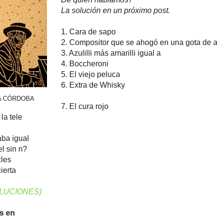
La solución en un próximo post.
1. Cara de sapo
2. Compositor que se ahogó en una gota de 
3. Azulilli más amarilli igual a
4. Boccheroni
5. El viejo peluca
6. Extra de Whisky
VA CÓRDOBA
7. El cura rojo
la tele
aba igual
el sin n?
cles
ierta
OLUCIONES)
s en