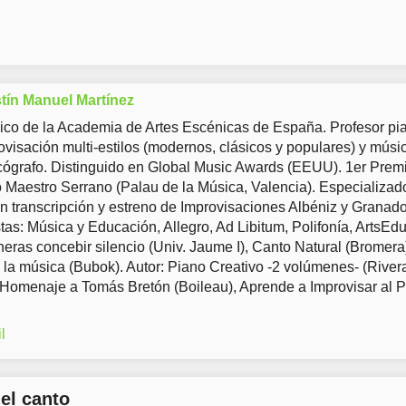
tín Manuel Martínez
co de la Academia de Artes Escénicas de España. Profesor pia
ovisación multi-estilos (modernos, clásicos y populares) y músi
ógrafo. Distinguido en Global Music Awards (EEUU). 1er Prem
Maestro Serrano (Palau de la Música, Valencia). Especializad
en transcripción y estreno de Improvisaciones Albéniz y Granad
tas: Música y Educación, Allegro, Ad Libitum, Polifonía, ArtsEd
eras concebir silencio (Univ. Jaume I), Canto Natural (Bromera
 la música (Bubok). Autor: Piano Creativo -2 volúmenes- (River
 Homenaje a Tomás Bretón (Boileau), Aprende a Improvisar al 
l
del canto