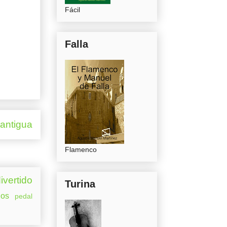
Fácil
Falla
 antigua
Flamenco
ivertido
Turina
os
pedal