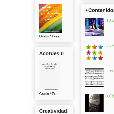
+Contenido
10 
Gratis / Free
JUE
Acordes II
Las
Gratis / Free
¿Có
Creatividad