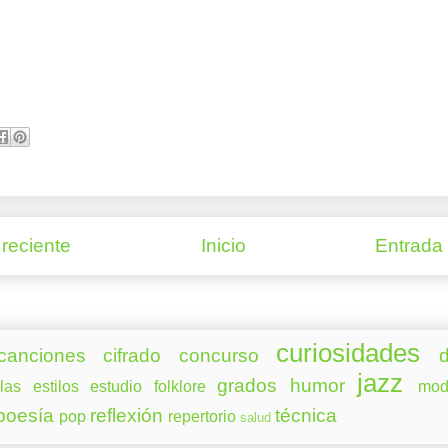
reciente
Inicio
Entrada
curiosidades
canciones
cifrado
concurso
d
jazz
grados
humor
las
estilos
estudio
folklore
mod
poesía
reflexión
técnica
pop
repertorio
salud