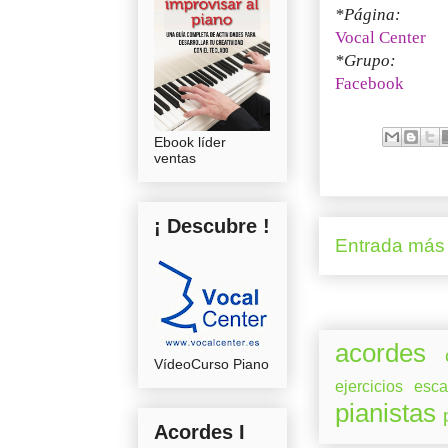
*Página:
Vocal Center
*Grupo:
Facebook
Ebook líder
ventas
¡ Descubre !
Entrada más 
acordes
VídeoCurso Piano
ejercicios
esca
pianistas
Acordes I