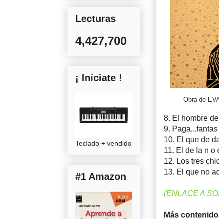
Lecturas
4,427,700
¡ Iníciate !
Obra de E
8. El hombre de 
9. Paga...fantas
10. El que de d
Teclado + vendido
11. El de la n o 
12. Los tres chi
13. El que no ac
#1 Amazon
(ENLACE A S
Más contenido