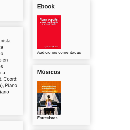
Ebook
nista
ca
Audiciones comentadas
io
o en
os
Músicos
uca.
). Coord:
a), Piano
Piano
Entrevistas