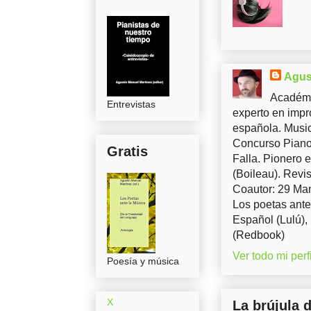
Agus
Académi
Entrevistas
experto en impr
española. Music
Concurso Piano 
Gratis
Falla. Pionero 
(Boileau). Revis
Coautor: 29 Man
Los poetas ante
Español (Lulú),
(Redbook)
Ver todo mi perfi
Poesía y música
X
La brújula 