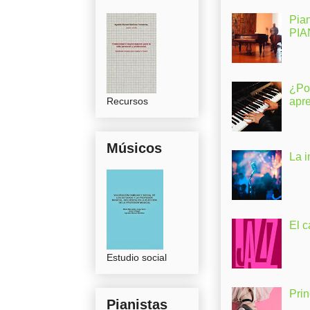
Pia
PI
¿Po
Recursos
apr
Músicos
La 
El c
Estudio social
Pri
Pianistas