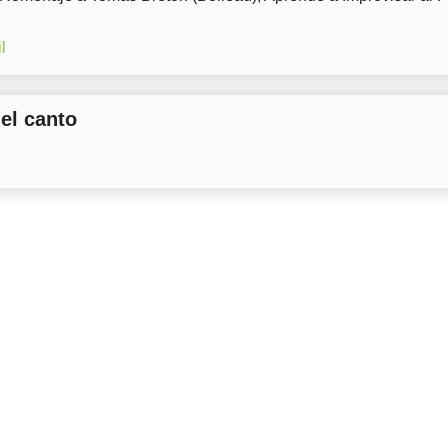
l
del canto