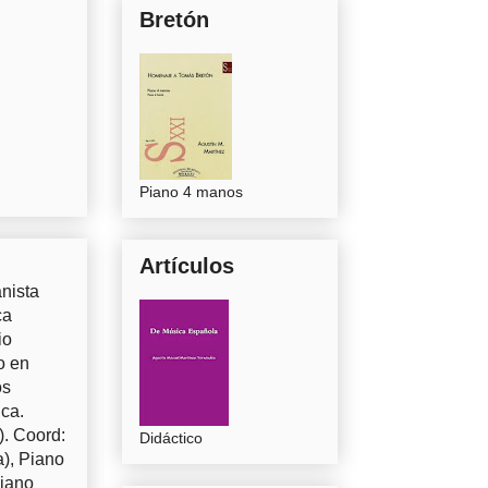
Bretón
Piano 4 manos
Artículos
nista
ca
io
o en
os
uca.
). Coord:
Didáctico
a), Piano
Piano