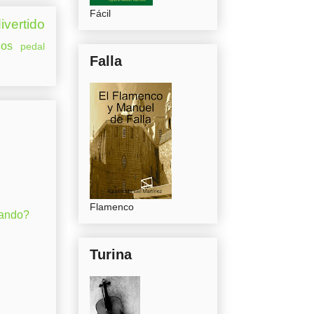
Fácil
ivertido
os
pedal
Falla
Flamenco
gando?
Turina