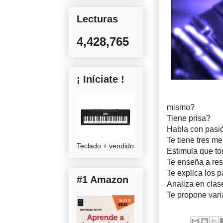
Lecturas
4,428,765
¡ Iníciate !
mismo?
Tiene prisa?
Habla con pasi
Te tiene tres m
Teclado + vendido
Estimula que to
Te enseña a res
Te explica los 
#1 Amazon
Analiza en clas
Te propone vari