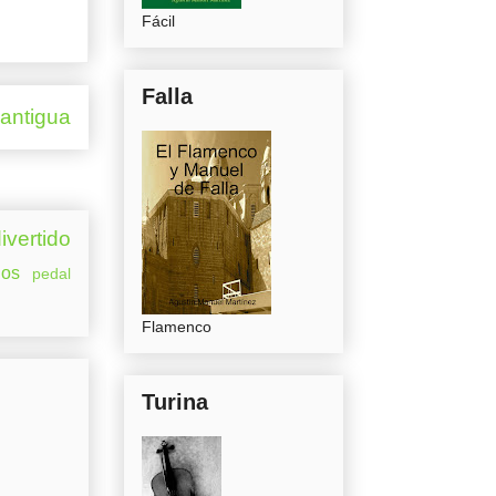
Fácil
Falla
 antigua
ivertido
os
pedal
Flamenco
Turina