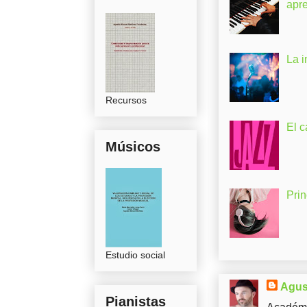
apr
La 
Recursos
El c
Músicos
Pri
Estudio social
Agus
Pianistas