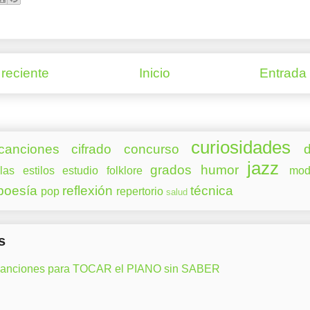
reciente
Inicio
Entrada
curiosidades
canciones
cifrado
concurso
d
jazz
grados
humor
las
estilos
estudio
folklore
mod
poesía
reflexión
técnica
pop
repertorio
salud
s
canciones para TOCAR el PIANO sin SABER