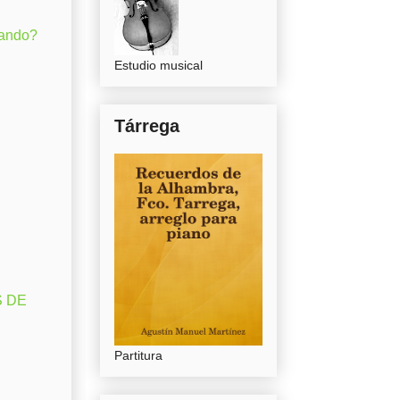
gando?
Estudio musical
Tárrega
S DE
Partitura