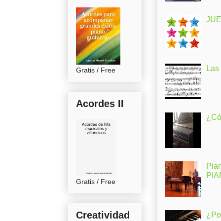
JUE
Las
Gratis / Free
Acordes II
¿Có
Pia
PI
Gratis / Free
Creatividad
¿Po