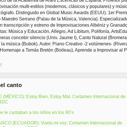
co de la Academia de Artes Escénicas de España. Profesor pia
ovisación multi-estilos (modernos, clásicos y populares) y músi
ógrafo. Distinguido en Global Music Awards (EEUU). 1er Prem
Maestro Serrano (Palau de la Música, Valencia). Especializad
en transcripción y estreno de Improvisaciones Albéniz y Granad
tas: Música y Educación, Allegro, Ad Libitum, Polifonía, ArtsEd
eras concebir silencio (Univ. Jaume I), Canto Natural (Bromera
 la música (Bubok). Autor: Piano Creativo -2 volúmenes- (River
 Homenaje a Tomás Bretón (Boileau), Aprende a Improvisar al 
l
del canto
ÉXICO): Estoy Bien, Estoy Mal. Certamen Internacional de
LBDC
 le cantaban a los niños en los 90’s
CO (ECUADOR): Vuela mi voz. Certamen Internacional de