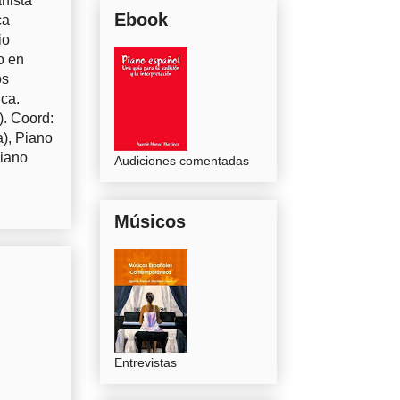
nista
Ebook
ca
io
o en
os
uca.
). Coord:
a), Piano
Piano
Audiciones comentadas
Músicos
Entrevistas