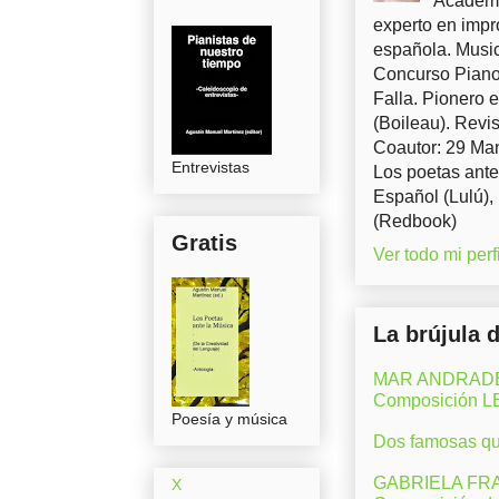
Académi
experto en impr
española. Music
Concurso Piano 
Falla. Pionero 
(Boileau). Revis
Coautor: 29 Man
Entrevistas
Los poetas ante
Español (Lulú),
(Redbook)
Gratis
Ver todo mi perfi
La brújula 
MAR ANDRADE (M
Composición 
Poesía y música
Dos famosas que
GABRIELA FRAN
X