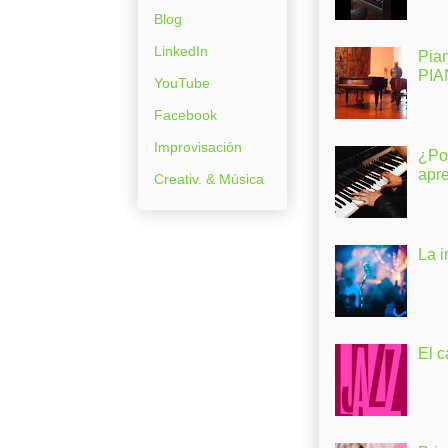
Blog
LinkedIn
Pia
PI
YouTube
Facebook
Improvisación
¿Po
apr
Creativ. & Música
La 
El c