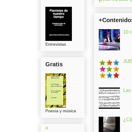
+Contenido
10 
Entrevistas
JUE
Gratis
Las
Poesía y música
¿Có
X