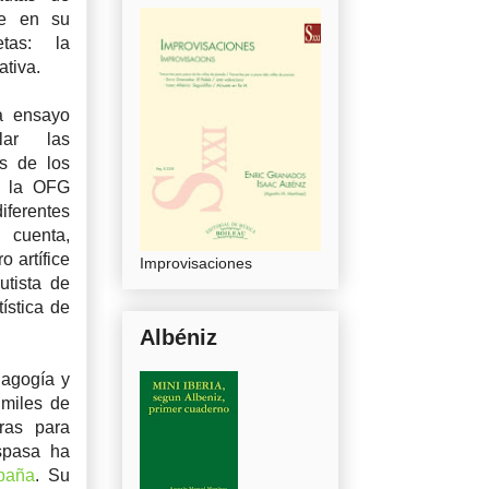
ue en su
etas: la
gativa.
a ensayo
lar las
as de los
co la OFG
iferentes
cuenta,
 artífice
Improvisaciones
utista de
ística de
Albéniz
dagogía y
 miles de
ras para
spasa ha
paña
. Su