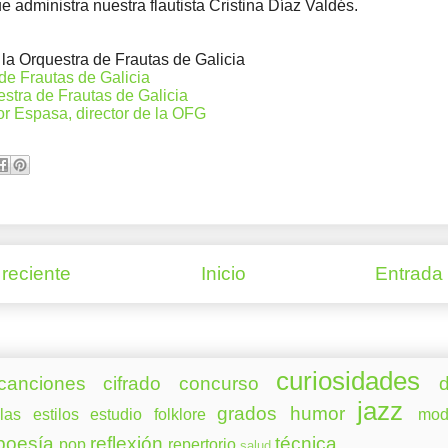
e administra nuestra flautista Cristina Díaz Valdés.
la Orquestra de Frautas de Galicia
de Frautas de Galicia
tra de Frautas de Galicia
r Espasa, director de la OFG
reciente
Inicio
Entrada
curiosidades
canciones
cifrado
concurso
d
jazz
grados
humor
las
estilos
estudio
folklore
mod
poesía
reflexión
técnica
pop
repertorio
salud