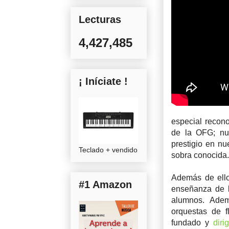
Lecturas
4,427,485
¡ Iníciate !
especial recono
de la OFG; nue
prestigio en nu
Teclado + vendido
sobra conocida
Además de ello
#1 Amazon
enseñanza de l
alumnos. Adem
orquestas de fl
fundado y
dir