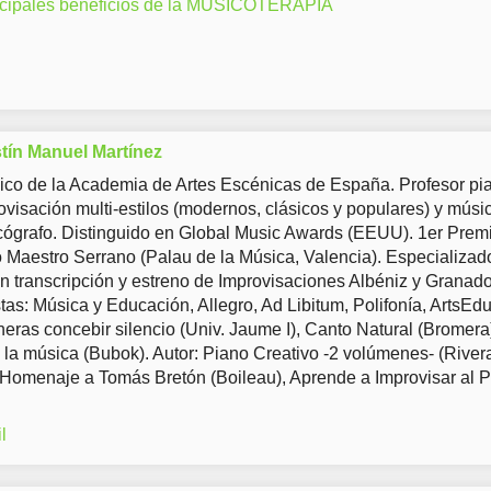
ncipales beneficios de la MUSICOTERAPIA
tín Manuel Martínez
co de la Academia de Artes Escénicas de España. Profesor pia
ovisación multi-estilos (modernos, clásicos y populares) y músi
ógrafo. Distinguido en Global Music Awards (EEUU). 1er Prem
Maestro Serrano (Palau de la Música, Valencia). Especializad
en transcripción y estreno de Improvisaciones Albéniz y Granad
tas: Música y Educación, Allegro, Ad Libitum, Polifonía, ArtsEd
eras concebir silencio (Univ. Jaume I), Canto Natural (Bromera
 la música (Bubok). Autor: Piano Creativo -2 volúmenes- (River
 Homenaje a Tomás Bretón (Boileau), Aprende a Improvisar al 
l