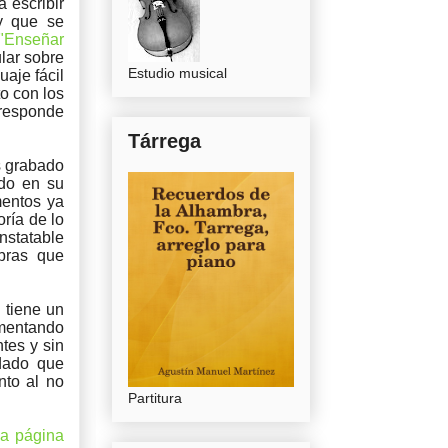
a escribir
 y que se
"Enseñar
ular sobre
Estudio musical
aje fácil
o con los
 responde
Tárrega
s grabado
do en su
mentos ya
ría de lo
nstatable
bras que
 tiene un
imentando
tes y sin
dado que
nto al no
Partitura
ia página