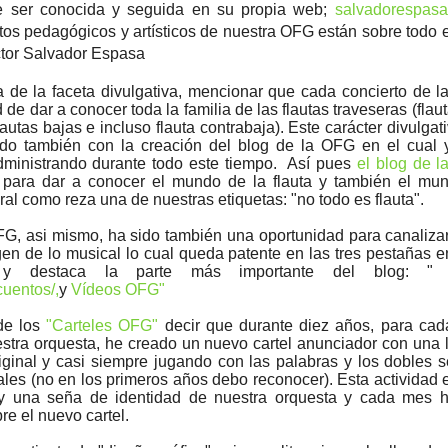
e ser conocida y seguida en su propia web;
salvadorespas
tos pedagógicos y artísticos de nuestra OFG están sobre todo
ctor Salvador Espasa
 de la faceta divulgativa, mencionar que cada concierto de 
de dar a conocer toda la familia de las flautas traveseras (flau
flautas bajas e incluso flauta contrabaja). Este carácter divulgat
do también con la creación del blog de la OFG en el cual
dministrando durante todo este tiempo. Así pues
el blog de 
 para dar a conocer el mundo de la flauta y también el mu
al como reza una de nuestras etiquetas: "no todo es flauta".
FG, asi mismo, ha sido también una oportunidad para canaliza
gen de lo musical lo cual queda patente en las tres pestañas e
 y destaca la parte más importante del blog: 
cuentos/,
y
Vídeos OFG"
 de los
"Carteles OFG"
decir que durante diez años, para ca
stra orquesta, he creado un nuevo cartel anunciador con una
iginal y casi siempre jugando con las palabras y los dobles s
nales (no en los primeros años debo reconocer). Esta actividad 
y una seña de identidad de nuestra orquesta y cada mes h
re el nuevo cartel.