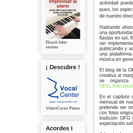
actividad pued
pues, los aspec
de nuestro dire
Hablando ahora
una oportunidad 
flautas en sol, 
Ebook líder
ser implementa
ventas
publicando y a
una plataforma
música en gener
¡ Descubre !
El blog de la O
creativa al mar
se organiza
OFG
,
Artículos/
En el capítulo
mensual de nue
pretende ser or
VídeoCurso Piano
con fotos origi
tradición OFG 
expectación sob
Acordes I