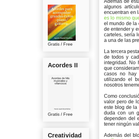
Además de esta 
algunos artícu
encuentran en l
es lo mismo que 
el mundo de la 
de entender y e
carteles, sería
a una de las pr
Gratis / Free
La tercera pest
de todos y cad
integridad. No
Acordes II
que consideramo
casos no hay n
utilizando el 
nosotros tenemo
Como conclusió
valor pero de l
este blog de la
duda con un g
Gratis / Free
dependen del e
tener ningún val
Creatividad
Además del bl