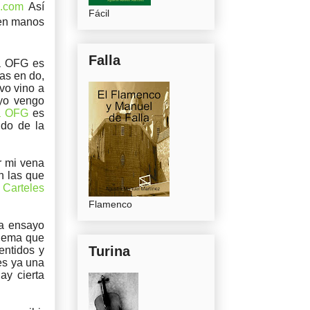
a.com
Así
Fácil
 en manos
Falla
la OFG es
tas en do,
ivo vino a
 yo vengo
la OFG
es
ndo de la
r mi vena
n las que
"
Carteles
Flamenco
da ensayo
 lema que
Turina
entidos y
es ya una
ay cierta