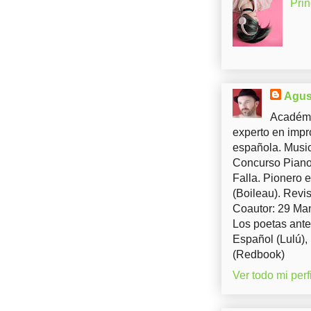
Pri
Agus
Académi
experto en impr
española. Music
Concurso Piano 
Falla. Pionero 
(Boileau). Revis
Coautor: 29 Man
Los poetas ante
Español (Lulú),
(Redbook)
Ver todo mi perfi