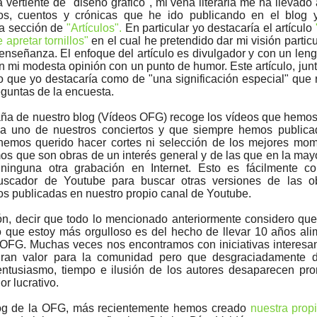
vertiente de "diseño gráfico", mi vena literaria me ha llevado 
los, cuentos y crónicas que he ido publicando en el blog
a sección de
"Artículos".
En particular yo destacaría el artículo
apretar tornillos"
en el cual he pretendido dar mi visión partic
enseñanza. El enfoque del artículo es divulgador y con un lengu
n mi modesta opinión con un punto de humor. Este artículo, junt
 lo que yo destacaría como de "una significación especial" que
eguntas de la encuesta.
aña de nuestro blog (Vídeos OFG) recoge los vídeos que hemo
a uno de nuestros conciertos y que siempre hemos publica
 hemos querido hacer cortes ni selección de los mejores mo
s que son obras de un interés general y de las que en la mayo
inguna otra grabación en Internet. Esto es fácilmente co
buscador de Youtube para buscar otras versiones de las o
s publicadas en nuestro propio canal de Youtube.
n, decir que todo lo mencionado anteriormente considero que
o que estoy más orgulloso es del hecho de llevar 10 años al
 OFG. Muchas veces nos encontramos con iniciativas interesan
ran valor para la comunidad pero que desgraciadamente 
ntusiasmo, tiempo e ilusión de los autores desaparecen pro
or lucrativo.
og de la OFG, más recientemente hemos creado
nuestra prop