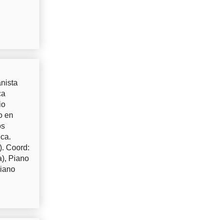
nista
ca
io
o en
os
uca.
). Coord:
a), Piano
Piano