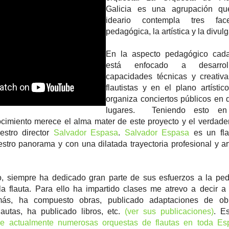
Galicia es una agrupación q
ideario contempla tres fac
pedagógica, la artística y la divul
En la aspecto pedagógico cad
está enfocado a desarrol
capacidades técnicas y creativ
flautistas y en el plano artísti
organiza conciertos públicos en d
lugares. Teniendo esto en 
cimiento merece el alma mater de este proyecto y el verdadero
stro director
Salvador Espasa
.
Salvador Espasa
es un fla
estro panorama y con una dilatada trayectoria profesional y art
.
, siempre ha dedicado gran parte de sus esfuerzos a la pe
a flauta. Para ello ha impartido clases me atrevo a decir a
ás, ha compuesto obras, publicado adaptaciones de ob
autas, ha publicado libros, etc.
(ver sus publicaciones)
. E
ige actualmente numerosas orquestas de flautas en toda Es