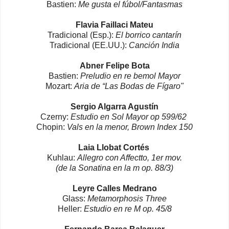
Bastien:
Me gusta el fúbol/Fantasmas
Flavia Faillaci Mateu
Tradicional (Esp.):
El borrico cantarín
Tradicional (EE.UU.):
Canción India
Abner Felipe Bota
Bastien:
Preludio en re bemol Mayor
Mozart:
Aria de “Las Bodas de Fígaro"
Sergio Algarra Agustín
Czerny:
Estudio en Sol Mayor op 599/62
Chopin:
Vals en la menor, Brown Index 150
Laia Llobat Cortés
Kuhlau:
Allegro con Affectto, 1er mov.
(de la Sonatina en la m op. 88/3)
Leyre Calles Medrano
Glass:
Metamorphosis Three
Heller:
Estudio en re M op. 45/8