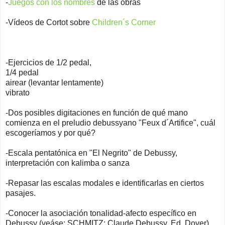
-
Juegos con los nombres
de las obras
-Vídeos de Cortot sobre
Children´s Corner
-Ejercicios de 1/2 pedal,
1/4 pedal
airear (levantar lentamente)
vibrato
-Dos posibles digitaciones en función de qué mano
comienza en el preludio debussyano "Feux d´Artifice", cuál
escogeríamos y por qué?
-Escala pentatónica en "El Negrito" de Debussy,
interpretación con kalimba o sanza
-Repasar las escalas modales e identificarlas en ciertos
pasajes.
-Conocer la asociación tonalidad-afecto específico en
Debussy (veáse: SCHMITZ: Claude Debussy, Ed. Dover)