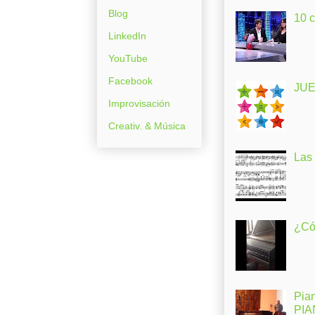
Blog
10 
LinkedIn
YouTube
Facebook
JUE
Improvisación
Creativ. & Música
Las
¿Có
Pia
PI