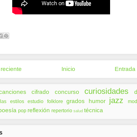
reciente
Inicio
Entrada
curiosidades
canciones
cifrado
concurso
d
jazz
grados
humor
las
estilos
estudio
folklore
mod
poesía
reflexión
técnica
pop
repertorio
salud
s