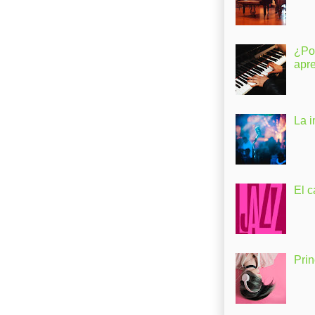
¿Po
apr
La 
El c
Pri