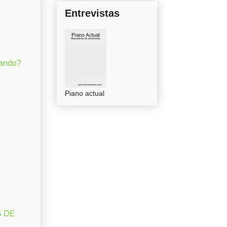
Entrevistas
gando?
Piano actual
S DE