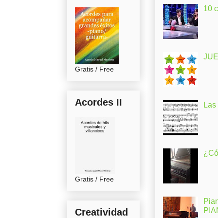
10 
JUE
Gratis / Free
Acordes II
Las
¿Có
Gratis / Free
Pia
PI
Creatividad