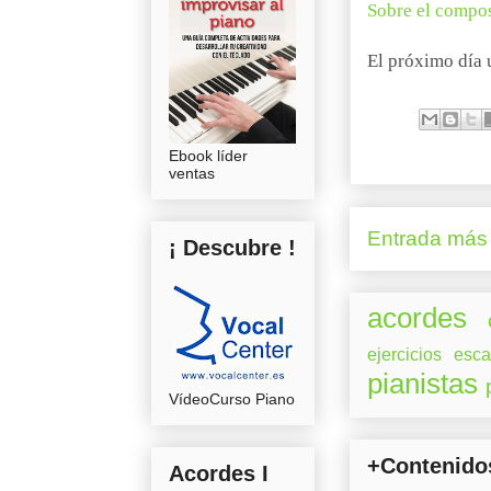
Sobre el compos
El próximo día 
Ebook líder
ventas
Entrada más 
¡ Descubre !
acordes
ejercicios
esca
pianistas
VídeoCurso Piano
+Contenido
Acordes I