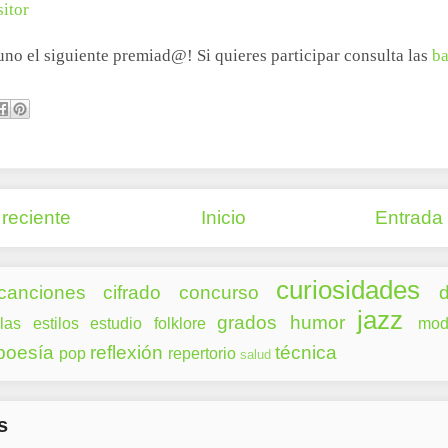
itor
uno el siguiente premiad@! Si quieres participar consulta las
ba
reciente
Inicio
Entrada
curiosidades
canciones
cifrado
concurso
d
jazz
grados
humor
las
estilos
estudio
folklore
mod
poesía
reflexión
técnica
pop
repertorio
salud
s