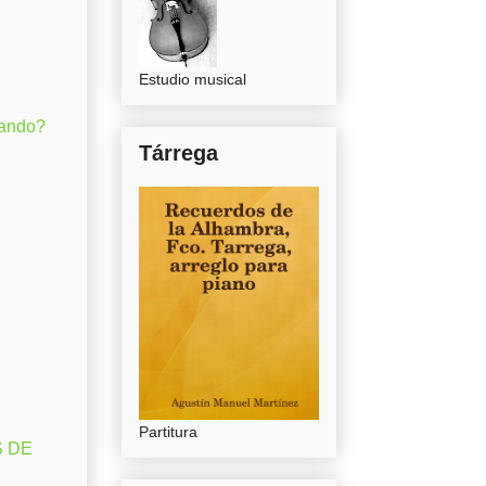
Estudio musical
gando?
Tárrega
Partitura
S DE