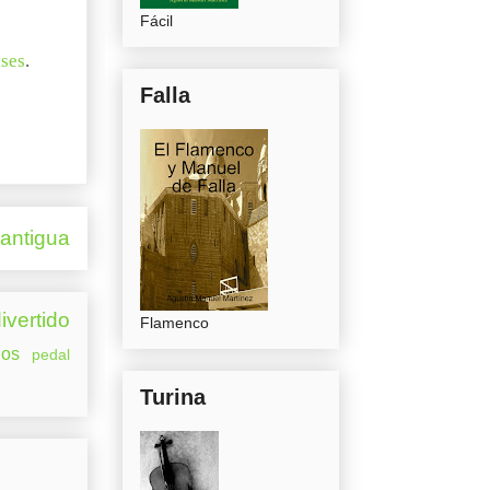
Fácil
ses
.
Falla
 antigua
ivertido
Flamenco
os
pedal
Turina