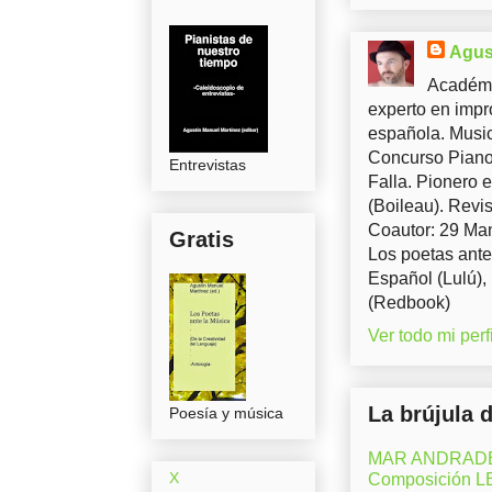
Agus
Académi
experto en impr
española. Music
Concurso Piano 
Entrevistas
Falla. Pionero 
(Boileau). Revis
Coautor: 29 Man
Gratis
Los poetas ante
Español (Lulú),
(Redbook)
Ver todo mi perfi
La brújula 
Poesía y música
MAR ANDRADE (M
X
Composición 