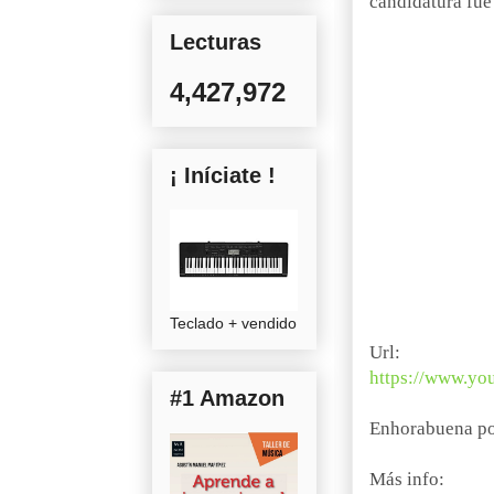
candidatura fue
Lecturas
4,427,972
¡ Iníciate !
Teclado + vendido
Url:
https://www.y
#1 Amazon
Enhorabuena por
Más info: