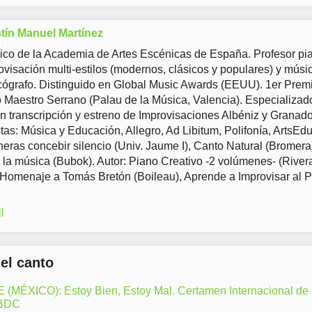
tín Manuel Martínez
co de la Academia de Artes Escénicas de España. Profesor pia
ovisación multi-estilos (modernos, clásicos y populares) y músi
ógrafo. Distinguido en Global Music Awards (EEUU). 1er Prem
Maestro Serrano (Palau de la Música, Valencia). Especializad
en transcripción y estreno de Improvisaciones Albéniz y Granad
tas: Música y Educación, Allegro, Ad Libitum, Polifonía, ArtsEd
eras concebir silencio (Univ. Jaume I), Canto Natural (Bromera
 la música (Bubok). Autor: Piano Creativo -2 volúmenes- (River
 Homenaje a Tomás Bretón (Boileau), Aprende a Improvisar al 
l
del canto
ÉXICO): Estoy Bien, Estoy Mal. Certamen Internacional de
LBDC