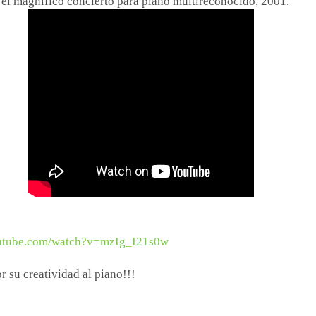
 el magnífico concierto para piano multireconocido, 2001.
outube.com/watch?v=mzIg_I21s0w
 su creatividad al piano!!!