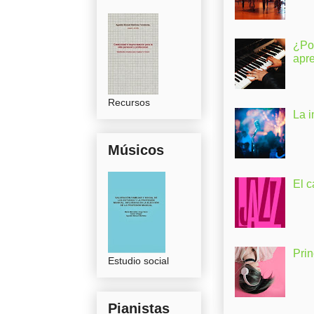
¿Po
apr
Recursos
La 
Músicos
El c
Pri
Estudio social
Pianistas