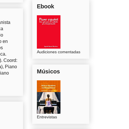
Ebook
nista
ca
io
o en
os
Audiciones comentadas
uca.
). Coord:
a), Piano
Músicos
Piano
Entrevistas