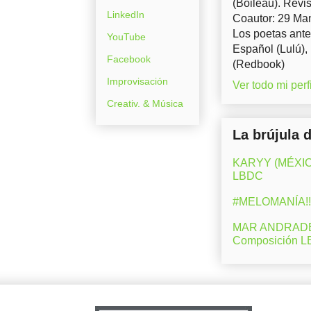
(Boileau). Revis
LinkedIn
Coautor: 29 Man
Los poetas ante
YouTube
Español (Lulú),
Facebook
(Redbook)
Improvisación
Ver todo mi perfi
Creativ. & Música
La brújula 
KARYY (MÉXICO)
LBDC
#MELOMANÍA!! 
MAR ANDRADE (M
Composición 