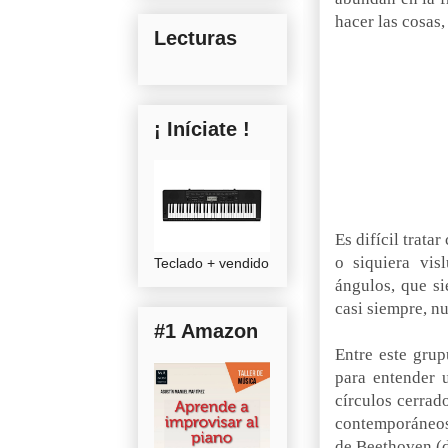
hacer las cosas,
Lecturas
¡ Iníciate !
Es difícil trata
o siquiera visl
Teclado + vendido
ángulos, que si
casi siempre, n
#1 Amazon
Entre este grup
para entender 
círculos cerrad
contemporáneos 
de Beethoven (de