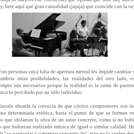
 y, hete aquí qué gran casualidad (jajaja) que coincide con la su
r con personas cuya falta de apertura mental les impide cambiar 
umbrar otras posibilidades, las realidades del otro lado, e
empre son necesarios porque la realidad es la suma de puntos
unca lo percibido por un sólo individuo.
úsculo abunda la creencia de que ciertos compositores son in
una determinada estética, hasta el punto de que se forman v
os que idolatran la obra de un autor concreto, como si no hubi
que hubieran realizado música de igual o similar calidad. H
 "su particular y subjetivo concepto de", esto no lo suelen dec