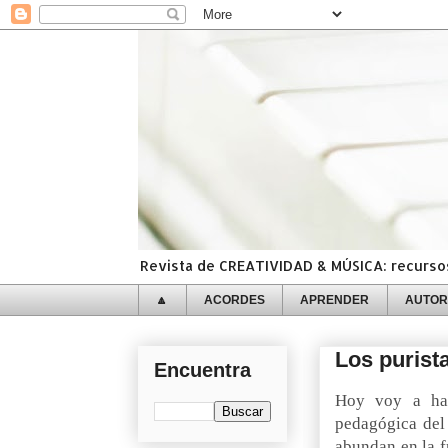
Revista de CREATIVIDAD & MÚSICA: recursos,
🔼
ACORDES
APRENDER
AUTOR
Los purista
Encuentra
Hoy voy a hab
pedagógica del 
abundan en la f