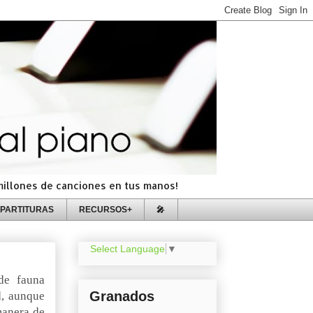
=millones de canciones en tus manos!
PARTITURAS
RECURSOS+
🎤
Select Language
▼
de fauna
Granados
d, aunque
manera de