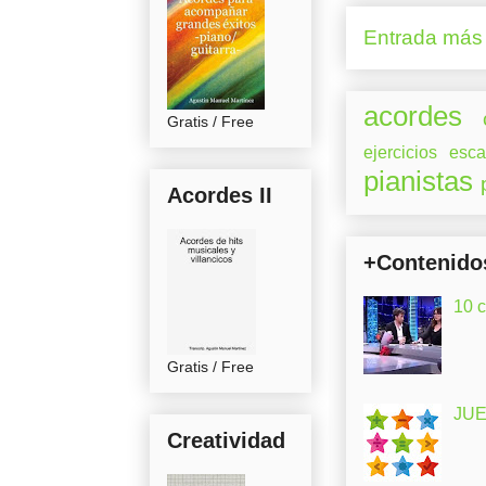
Entrada más 
acordes
Gratis / Free
ejercicios
esca
pianistas
Acordes II
+Contenido
10 
Gratis / Free
JUE
Creatividad