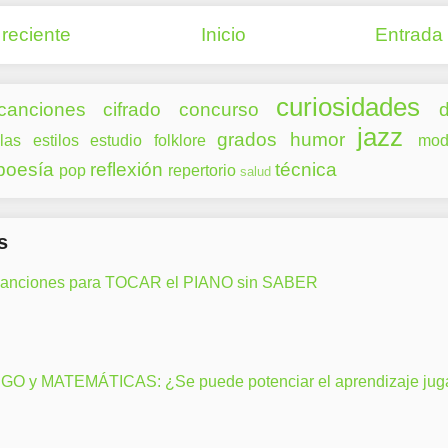
reciente
Inicio
Entrada
curiosidades
canciones
cifrado
concurso
d
jazz
grados
humor
las
estilos
estudio
folklore
mod
poesía
reflexión
técnica
pop
repertorio
salud
s
canciones para TOCAR el PIANO sin SABER
GO y MATEMÁTICAS: ¿Se puede potenciar el aprendizaje ju