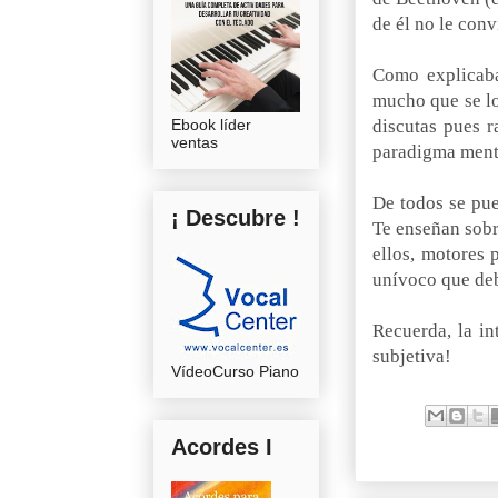
de él no le conv
Como explicaba 
mucho que se lo
Ebook líder
discutas pues r
ventas
paradigma menta
De todos se pue
¡ Descubre !
Te enseñan sobre
ellos, motores 
unívoco que debe
Recuerda, la in
subjetiva!
VídeoCurso Piano
Acordes I