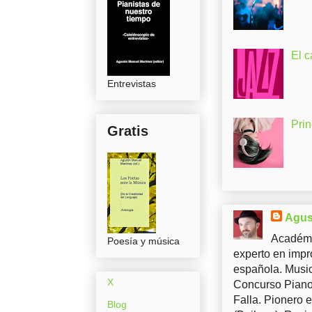
El c
Entrevistas
Pri
Gratis
Agus
Académi
Poesía y música
experto en impr
española. Music
X
Concurso Piano 
Falla. Pionero 
Blog