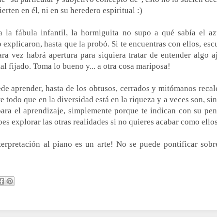
ierten en él, ni en su heredero espiritual :)
la fábula infantil, la hormiguita no supo a qué sabía el az
 explicaron, hasta que la probó. Si te encuentras con ellos, es
ara vez habrá apertura para siquiera tratar de entender algo a
l fijado. Toma lo bueno y... a otra cosa mariposa!
de aprender, hasta de los obtusos, cerrados y mitómanos recalc
 todo que en la diversidad está en la riqueza y a veces son, si
para el aprendizaje, simplemente porque te indican con su pe
s explorar las otras realidades si no quieres acabar como ellos.
terpretación al piano es un arte! No se puede pontificar sobr