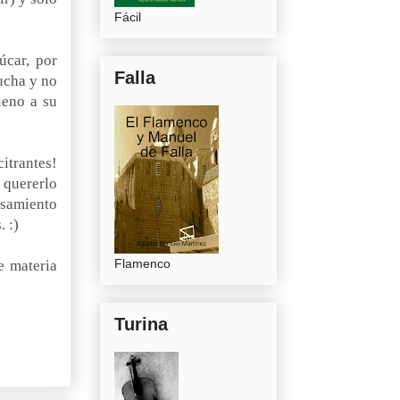
Fácil
úcar, por
Falla
cucha y no
jeno a su
itrantes!
n quererlo
nsamiento
 :)
Flamenco
e materia
Turina