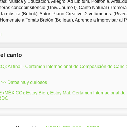
tas: Música y Educación, Allegro, Ad Libitum, Polifonía, ArtsEd
eras concebir silencio (Univ. Jaume I), Canto Natural (Bromera
 la música (Bubok). Autor: Piano Creativo -2 volúmenes- (River
 Homenaje a Tomás Bretón (Boileau), Aprende a Improvisar al 
l
del canto
: Al final - Certamen Internacional de Composición de Canci
>> Datos muy curiosos
ÉXICO): Estoy Bien, Estoy Mal. Certamen Internacional de
LBDC