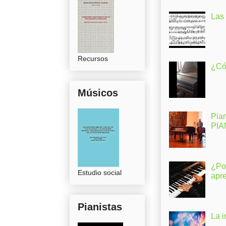
Las
Recursos
¿Có
Músicos
Pia
PI
¿Po
Estudio social
apr
Pianistas
La 