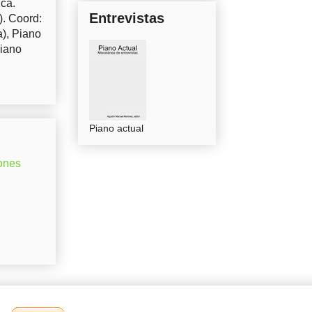
uca.
Entrevistas
). Coord:
a), Piano
Piano
Piano actual
ones