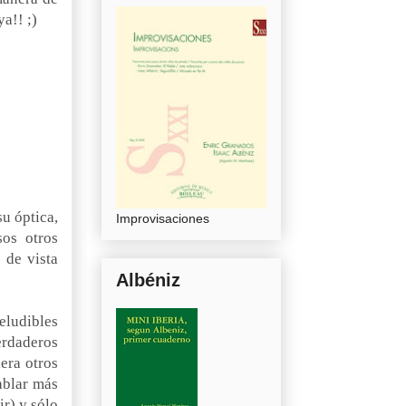
ya!! ;)
su óptica,
Improvisaciones
sos otros
 de vista
Albéniz
eludibles
erdaderos
era otros
ablar más
ir) y sólo