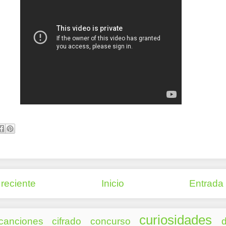
reciente
Inicio
Entrada
curiosidades
canciones
cifrado
concurso
d