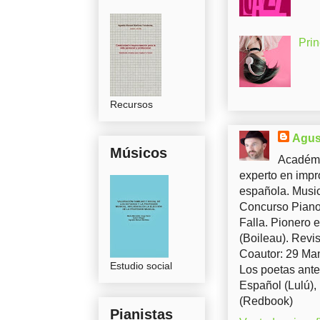
Pri
Recursos
Agus
Músicos
Académi
experto en impr
española. Music
Concurso Piano 
Falla. Pionero 
(Boileau). Revis
Coautor: 29 Man
Estudio social
Los poetas ante
Español (Lulú),
(Redbook)
Pianistas