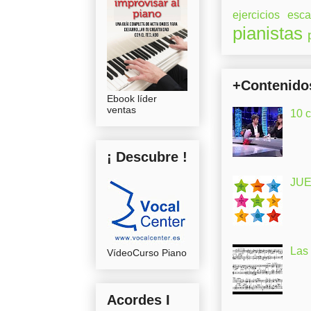
ejercicios
esca
pianistas
+Contenido
Ebook líder
ventas
10 
¡ Descubre !
JUE
Las
VídeoCurso Piano
Acordes I