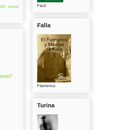
Fácil
os
pedal
Falla
gando?
Flamenco
Turina