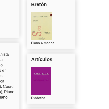
Bretón
Piano 4 manos
nista
Artículos
ca
io
o en
os
uca.
). Coord:
a), Piano
Piano
Didáctico