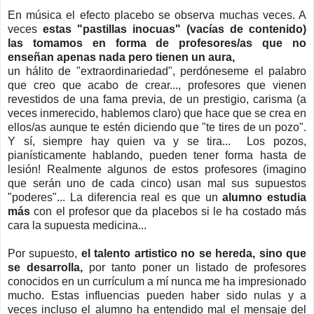
En música el efecto placebo se observa muchas veces. A
veces
estas "pastillas inocuas" (vacías de contenido)
las tomamos en forma de profesores/as que no
enseñan apenas nada pero tienen un aura,
un hálito de "extraordinariedad", perdóneseme el palabro
que creo que acabo de crear..., profesores que vienen
revestidos de una fama previa, de un prestigio, carisma (a
veces inmerecido, hablemos claro) que hace que se crea en
ellos/as aunque te estén diciendo que "te tires de un pozo".
Y sí, siempre hay quien va y se tira... Los pozos,
pianísticamente hablando, pueden tener forma hasta de
lesión! Realmente algunos de estos profesores (imagino
que serán uno de cada cinco) usan mal sus supuestos
"poderes"... La diferencia real es que un
alumno estudia
más
con el profesor que da placebos si le ha costado más
cara la supuesta medicina...
Por supuesto,
el talento artistico no se hereda, sino que
se desarrolla,
por tanto poner un listado de profesores
conocidos en un currículum a mí nunca me ha impresionado
mucho. Estas influencias pueden haber sido nulas y a
veces incluso el alumno ha entendido mal el mensaje del