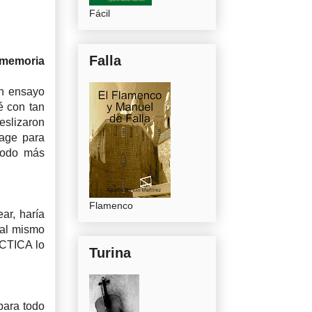
Fácil
Falla
 memoria
un ensayo
é con tan
deslizaron
Cage para
 todo más
Flamenco
ar, haría
 al mismo
ÁCTICA lo
Turina
para todo