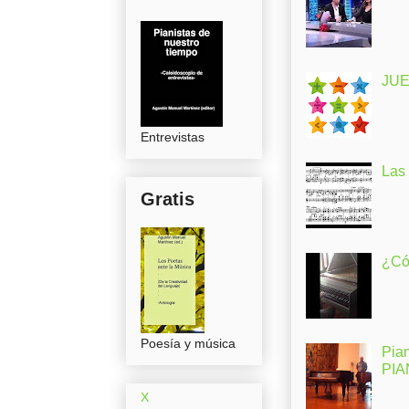
JUE
Entrevistas
Las
Gratis
¿Có
Poesía y música
Pia
PI
X