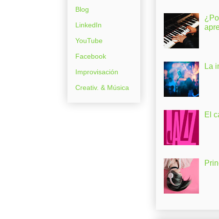
Blog
¿Po
LinkedIn
apr
YouTube
Facebook
La 
Improvisación
Creativ. & Música
El c
Pri