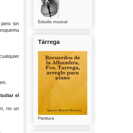
Estudio musical
 pero sin
l esquema
Tárrega
cualquier
aen.
udiar el
ón, no un
Partitura