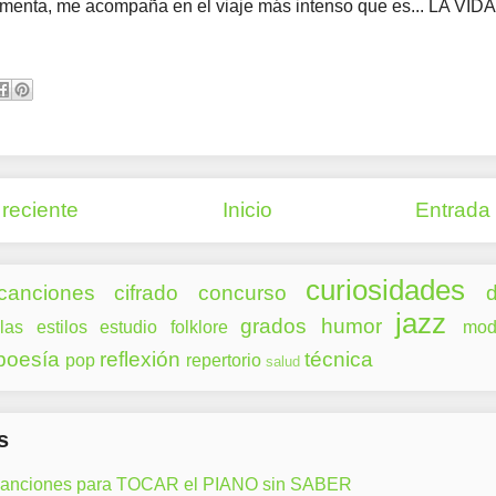
imenta, me acompaña en el viaje más intenso que es... LA VIDA
reciente
Inicio
Entrada
curiosidades
canciones
cifrado
concurso
d
jazz
grados
humor
las
estilos
estudio
folklore
mod
poesía
reflexión
técnica
pop
repertorio
salud
s
canciones para TOCAR el PIANO sin SABER