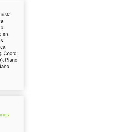
nista
ca
io
o en
os
uca.
). Coord:
a), Piano
Piano
ones