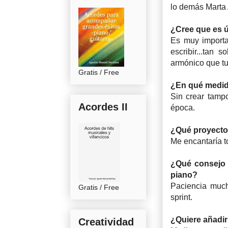
lo demás Marta A
¿Cree que es ú
Es muy importa
escribir...tan
armónico que tu
Gratis / Free
¿En qué medida
Sin crear tampo
Acordes II
época.
¿Qué proyectos
Me encantaría to
¿Qué consejo 
piano?
Paciencia much
Gratis / Free
sprint.
¿Quiere añadir
Creatividad