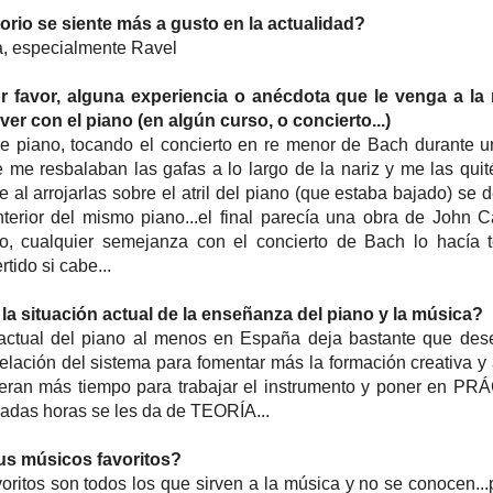
orio se siente más a gusto en la actualidad?
a, especialmente Ravel
r favor, alguna experiencia o anécdota que le venga a la
er con el piano (en algún curso, o concierto...)
de piano, tocando el concierto en re menor de Bach durante 
 me resbalaban las gafas a lo largo de la nariz y me las quit
 al arrojarlas sobre el atril del piano (que estaba bajado) se 
nterior del mismo piano...el final parecía una obra de John 
o, cualquier semejanza con el concierto de Bach lo hacía
tido si cabe...
la situación actual de la enseñanza del piano y la música?
ctual del piano al menos en España deja bastante que dese
elación del sistema para fomentar más la formación creativa y
ieran más tiempo para trabajar el instrumento y poner en PR
adas horas se les da de TEORÍA...
us músicos favoritos?
oritos son todos los que sirven a la música y no se conocen...