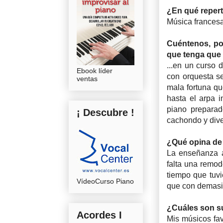
¿En qué repert
Música frances
Cuéntenos, po
que tenga que v
...en un curso 
Ebook líder
con orquesta se
ventas
mala fortuna que
hasta el arpa i
piano preparad
¡ Descubre !
cachondo y diver
¿Qué opina de 
La enseñanza a
falta una remod
tiempo que tuv
VídeoCurso Piano
que con demasi
¿Cuáles son s
Acordes I
Mis músicos fav