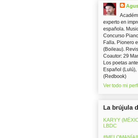
Agus
Académi
experto en impr
española. Music
Concurso Piano 
Falla. Pionero 
(Boileau). Revis
Coautor: 29 Man
Los poetas ante
Español (Lulú),
(Redbook)
Ver todo mi perfi
La brújula 
KARYY (MÉXICO)
LBDC
#MELOMANÍA!! 