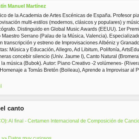
tín Manuel Martínez
co de la Academia de Artes Escénicas de España. Profesor pia
ovisación multi-estilos (modernos, clásicos y populares) y músi
ógrafo. Distinguido en Global Music Awards (EEUU). 1er Prem
Maestro Serrano (Palau de la Música, Valencia). Especializad
en transcripción y estreno de Improvisaciones Albéniz y Granad
tas: Música y Educación, Allegro, Ad Libitum, Polifonía, ArtsEd
eras concebir silencio (Univ. Jaume I), Canto Natural (Bromera
 la música (Bubok). Autor: Piano Creativo -2 volúmenes- (River
 Homenaje a Tomás Bretón (Boileau), Aprende a Improvisar al 
l
del canto
: Al final - Certamen Internacional de Composición de Canci
>> Datos muy curiosos