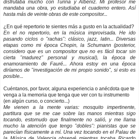
disfrutaba mucho con Turina y Albéniz. Mi profesor me
mandaba una obra, yo estudiaba el cuaderno entero. Así
hasta más de veinte obras de este compositor...
¿En qué repertorio te sientes más a gusto en la actualidad?
En el no repertorio, en la música improvisada. He ido
pasando ciclos o "rachas": clásico, jazz, latin... Diversas
etapas como mi época Chopin, la Schumann (posterior,
considero que es un compositor que no es fácil tocar sin
cierta "madurez" personal y musical), la época de
enamoramiento de Fauré... Ahora estoy en una época
diríamos de "investigación de mi propio sonido", si esto es
posible...
Cuéntanos, por favor, alguna experiencia o anécdota que te
venga a la memoria que tenga que ver con tu instrumento
(en algún curso, o concierto...)
Me vienen a la mente varias: mosquito impertinente,
partitura que se me cae sobre las manos mientras sigo
tocando, estornudo que finalmente no salió, y me llama
mucho la atención que tengo "dobles": pianistas que se
parecían físicamente a mí. Una vez tocando en el Palau de
la Música de Valencia observé mientras tocaba Ricardo