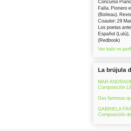
Concurso Piano 
Falla. Pionero 
(Boileau). Revis
Coautor: 29 Man
Los poetas ante
Español (Lulú),
(Redbook)
Ver todo mi perfi
La brújula 
MAR ANDRADE (M
Composición 
Dos famosas que
GABRIELA FRAN
Composición d