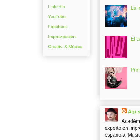
LinkedIn
La 
YouTube
Facebook
Improvisación
El c
Creativ. & Música
Pri
Agus
Académi
experto en impr
española. Music