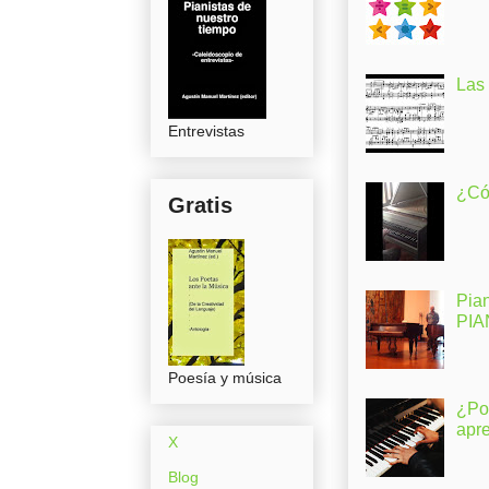
Las
Entrevistas
¿Có
Gratis
Pia
PI
Poesía y música
¿Po
apr
X
Blog