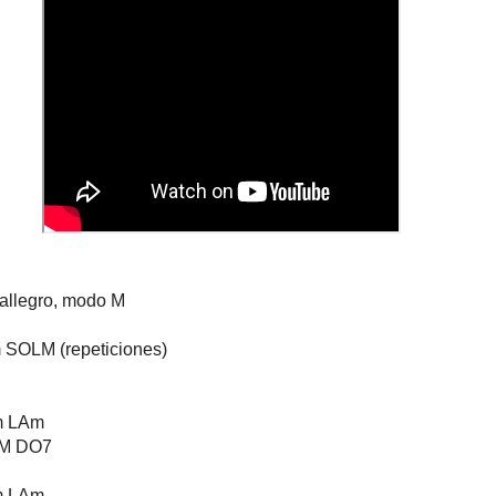
 allegro, modo M
OLM (repeticiones)
m LAm
M DO7
m LAm