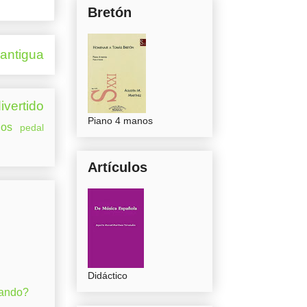
Bretón
 antigua
ivertido
Piano 4 manos
os
pedal
Artículos
Didáctico
gando?