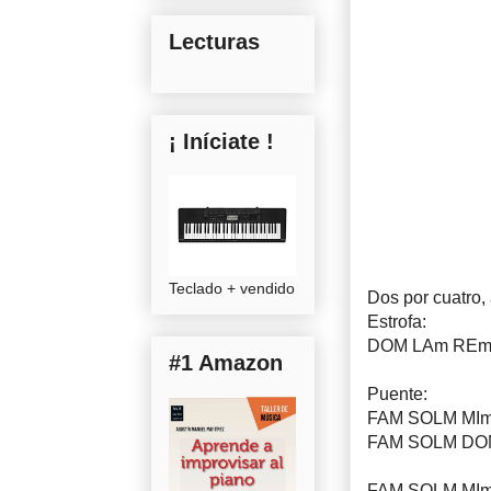
Lecturas
¡ Iníciate !
Teclado + vendido
Dos por cuatro,
Estrofa:
DOM LAm REm S
#1 Amazon
Puente:
FAM SOLM MI
FAM SOLM DO
FAM SOLM MI