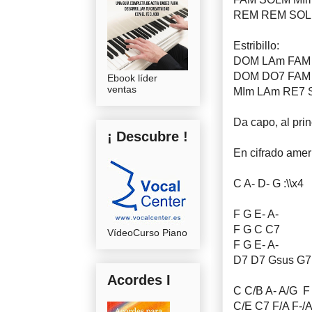
REM REM SOL
Estribillo:
DOM LAm FAM
DOM DO7 FAM
Ebook líder
ventas
MIm LAm RE7
Da capo, al prin
¡ Descubre !
En cifrado amer
C A- D- G :\\x4
F G E- A-
F G C C7
VídeoCurso Piano
F G E- A-
D7 D7 Gsus G7
Acordes I
C C/B A- A/G 
C/E C7 F/A F-/