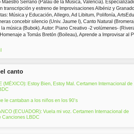
Maestro Serrano (Palau de la Música, Valencia). Especializad
en transcripción y estreno de Improvisaciones Albéniz y Granad
tas: Música y Educación, Allegro, Ad Libitum, Polifonía, ArtsEd
eras concebir silencio (Univ. Jaume I), Canto Natural (Bromera
 la música (Bubok). Autor: Piano Creativo -2 volúmenes- (River
 Homenaje a Tomás Bretón (Boileau), Aprende a Improvisar al 
l
del canto
ÉXICO): Estoy Bien, Estoy Mal. Certamen Internacional de
LBDC
 le cantaban a los niños en los 90’s
CO (ECUADOR): Vuela mi voz. Certamen Internacional de
e Canciones LBDC