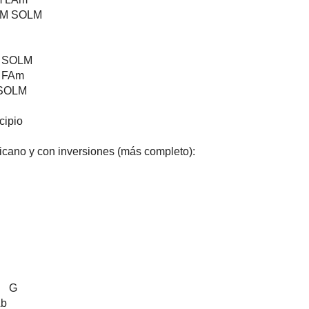
M SOLM
 SOLM
 FAm
 SOLM
cipio
icano y con inversiones (más completo):
F G
Ab