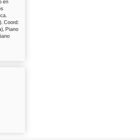
o en
os
uca.
). Coord:
a), Piano
Piano