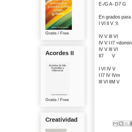
E-/G A- D7 G
En grados para 
I VI II V :\\
Gratis / Free
IV V III VI
IV V I I7 <domi
IV V III VI
Acordes II
II7 V
I VI IV V
I I7 IV IVm
III VI IIM V
Gratis / Free
Creatividad