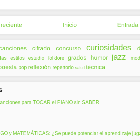
reciente
Inicio
Entrada
curiosidades
canciones
cifrado
concurso
d
jazz
grados
humor
las
estilos
estudio
folklore
mod
poesía
reflexión
técnica
pop
repertorio
salud
s
canciones para TOCAR el PIANO sin SABER
GO y MATEMÁTICAS: ¿Se puede potenciar el aprendizaje ju