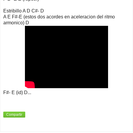
Estribillo A D C#- D
A E F#-E (estos dos acordes en aceleracion del ritmo
armonico) D
F#- E (id) D...
Compartir