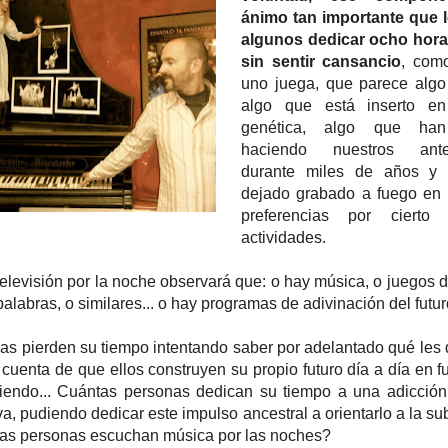
ánimo tan importante que 
algunos dedicar ocho hora
sin sentir cansancio
, com
uno juega, que parece algo 
algo que está inserto en
genética, algo que han
haciendo nuestros ante
durante miles de años y
dejado grabado a fuego en
preferencias por cierto
actividades.
televisión por la noche observará que: o hay música, o juegos d
palabras, o similares... o hay programas de adivinación del futu
s pierden su tiempo intentando saber por adelantado qué les 
e cuenta de que ellos construyen su propio futuro día a día en 
iendo... Cuántas personas dedican su tiempo a una adicció
va, pudiendo dedicar este impulso ancestral a orientarlo a la s
ntas personas escuchan música por las noches?