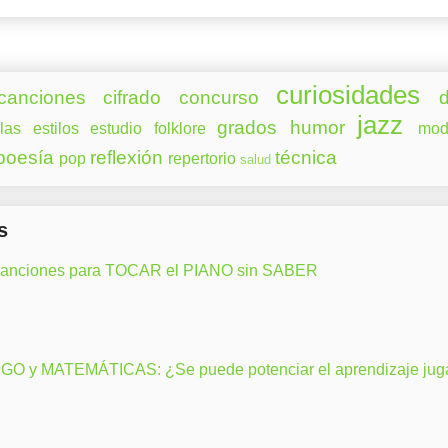
curiosidades
canciones
cifrado
concurso
d
jazz
grados
humor
las
estilos
estudio
folklore
mod
poesía
reflexión
técnica
pop
repertorio
salud
s
canciones para TOCAR el PIANO sin SABER
GO y MATEMÁTICAS: ¿Se puede potenciar el aprendizaje ju