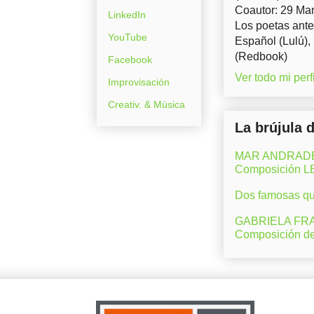
Coautor: 29 Man
LinkedIn
Los poetas ante
YouTube
Español (Lulú),
(Redbook)
Facebook
Ver todo mi perfi
Improvisación
Creativ. & Música
La brújula 
MAR ANDRADE (M
Composición 
Dos famosas que
GABRIELA FRAN
Composición d