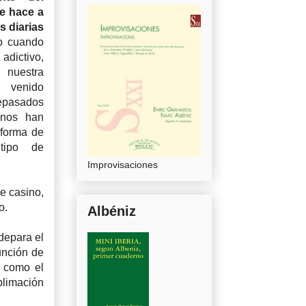
le hace a
s diarias
o cuando
adictivo,
 nuestra
 venido
pasados
 nos han
 forma de
 tipo de
Improvisaciones
e casino,
ro.
Albéniz
depara el
función de
n como el
ublimación