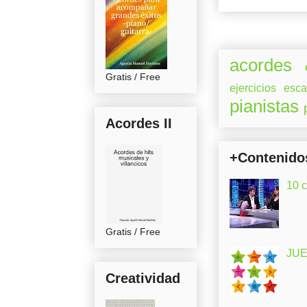
acordes
Gratis / Free
ejercicios
esca
pianistas
Acordes II
+Contenido
10 
Gratis / Free
JUE
Creatividad