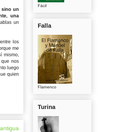
Fácil
 sino un
nte, una
ablas un
Falla
entre los
porque me
sí mismo,
d que nos
ento luego
que quien
Flamenco
Turina
 antigua