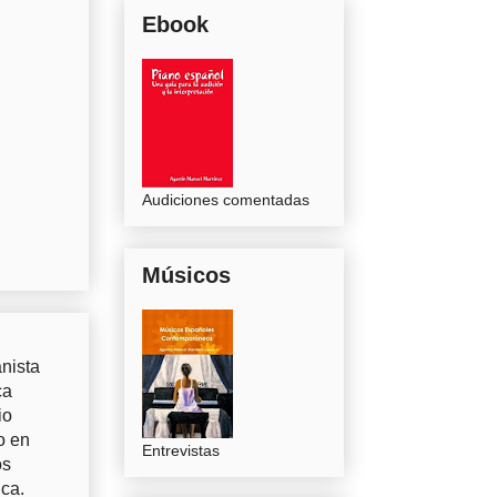
Ebook
Audiciones comentadas
Músicos
nista
ca
io
o en
Entrevistas
os
uca.