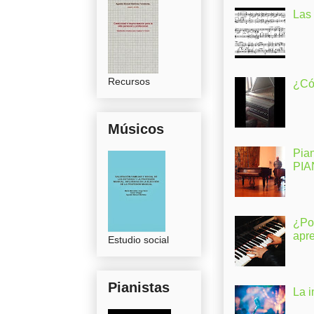
Las
Recursos
¿Có
Músicos
Pia
PI
¿Po
apr
Estudio social
Pianistas
La 