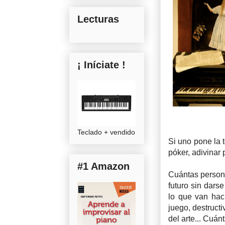
Lecturas
¡ Iníciate !
Teclado + vendido
Si uno pone la 
póker, adivinar 
#1 Amazon
Cuántas persona
futuro sin dars
lo que van hac
juego, destructi
del arte... Cuá