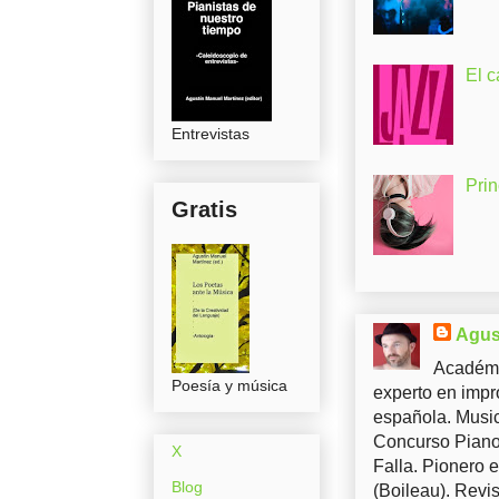
El c
Entrevistas
Pri
Gratis
Agus
Académi
Poesía y música
experto en impr
española. Music
Concurso Piano 
X
Falla. Pionero 
Blog
(Boileau). Revis