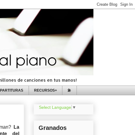
=millones de canciones en tus manos!
PARTITURAS
RECURSOS+
🎤
Select Language
▼
iman?
La
Granados
nte del