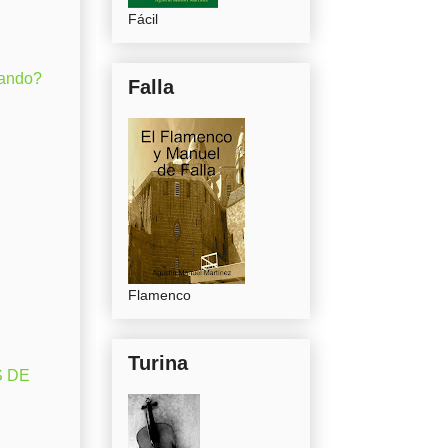
Fácil
gando?
Falla
Flamenco
Turina
S DE