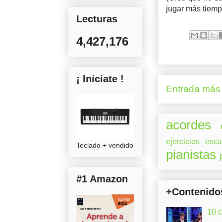
jugar más tiemp
Lecturas
4,427,176
¡ Iníciate !
Entrada más 
acordes
ejercicios
esca
Teclado + vendido
pianistas
#1 Amazon
+Contenido
10 