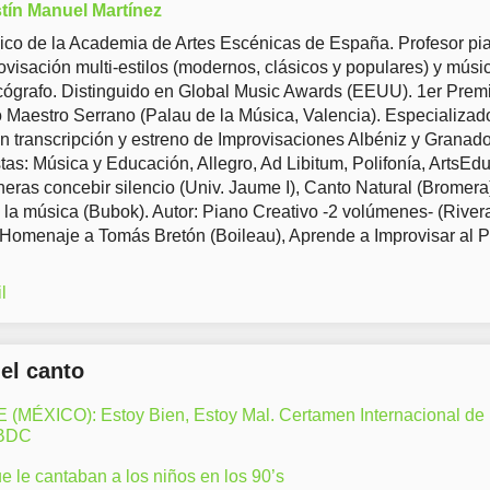
tín Manuel Martínez
co de la Academia de Artes Escénicas de España. Profesor pia
ovisación multi-estilos (modernos, clásicos y populares) y músi
ógrafo. Distinguido en Global Music Awards (EEUU). 1er Prem
Maestro Serrano (Palau de la Música, Valencia). Especializad
en transcripción y estreno de Improvisaciones Albéniz y Granad
tas: Música y Educación, Allegro, Ad Libitum, Polifonía, ArtsEd
eras concebir silencio (Univ. Jaume I), Canto Natural (Bromera
 la música (Bubok). Autor: Piano Creativo -2 volúmenes- (River
 Homenaje a Tomás Bretón (Boileau), Aprende a Improvisar al 
l
del canto
ÉXICO): Estoy Bien, Estoy Mal. Certamen Internacional de
LBDC
 le cantaban a los niños en los 90’s