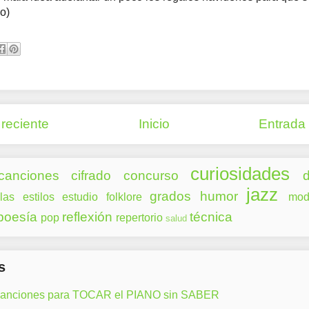
o)
reciente
Inicio
Entrada
curiosidades
canciones
cifrado
concurso
d
jazz
grados
humor
las
estilos
estudio
folklore
mod
poesía
reflexión
técnica
pop
repertorio
salud
s
canciones para TOCAR el PIANO sin SABER