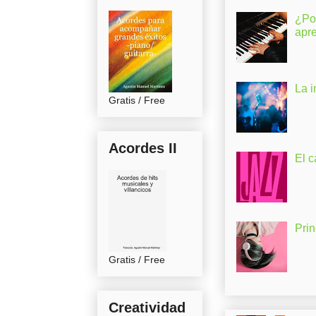
¿Po
apr
La 
Gratis / Free
Acordes II
El c
Pri
Gratis / Free
Creatividad