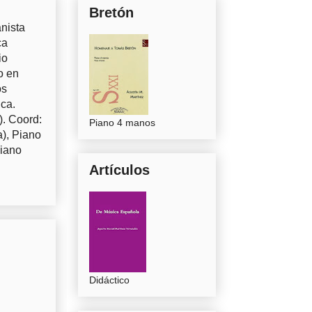
Bretón
nista
ca
io
o en
os
uca.
). Coord:
Piano 4 manos
a), Piano
Piano
Artículos
Didáctico