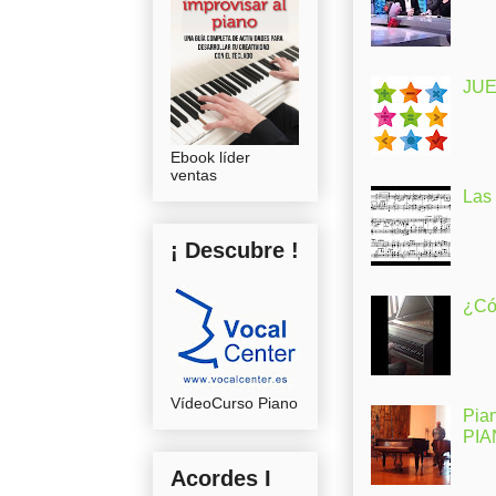
JUE
Ebook líder
ventas
Las
¡ Descubre !
¿Có
VídeoCurso Piano
Pia
PI
Acordes I