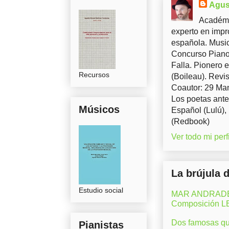
Agus
Académi
experto en impr
española. Music
Concurso Piano 
Falla. Pionero 
Recursos
(Boileau). Revis
Coautor: 29 Man
Los poetas ante
Músicos
Español (Lulú),
(Redbook)
Ver todo mi perfi
La brújula 
Estudio social
MAR ANDRADE (M
Composición 
Dos famosas que
Pianistas