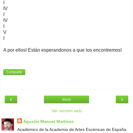
I
IV
I
IV
I
V
I
A por ellos! Están esperandonos a que los encontremos!
Compartir
‹
›
Inicio
Ver versión web
Agustín Manuel Martínez
Académico de la Academia de Artes Escénicas de España.