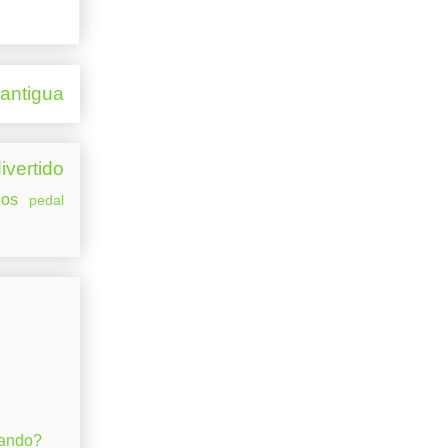
 antigua
ivertido
os
pedal
gando?