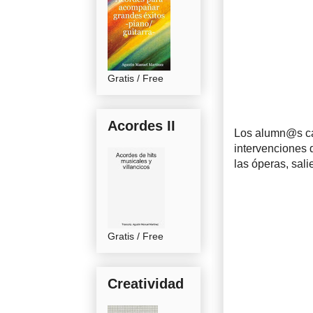
Gratis / Free
Acordes II
Los alumn@s ca
intervenciones 
las óperas, sali
Gratis / Free
Creatividad