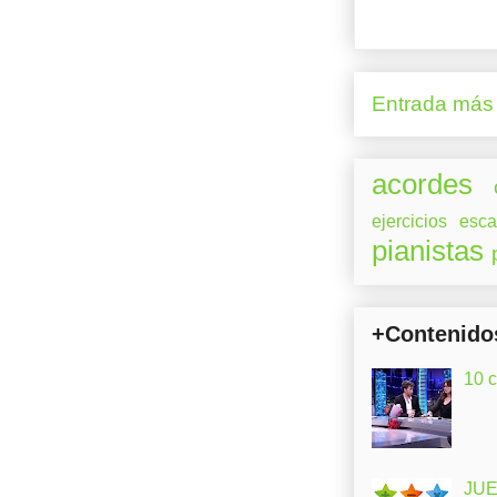
Entrada más 
acordes
ejercicios
esca
pianistas
+Contenido
10 
JUE