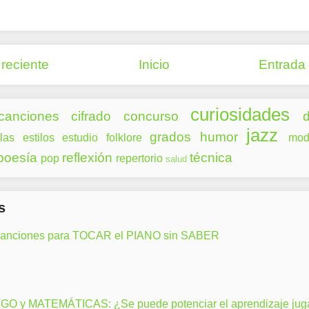
reciente
Inicio
Entrada
curiosidades
canciones
cifrado
concurso
d
jazz
grados
humor
las
estilos
estudio
folklore
mod
poesía
reflexión
técnica
pop
repertorio
salud
s
canciones para TOCAR el PIANO sin SABER
GO y MATEMÁTICAS: ¿Se puede potenciar el aprendizaje ju