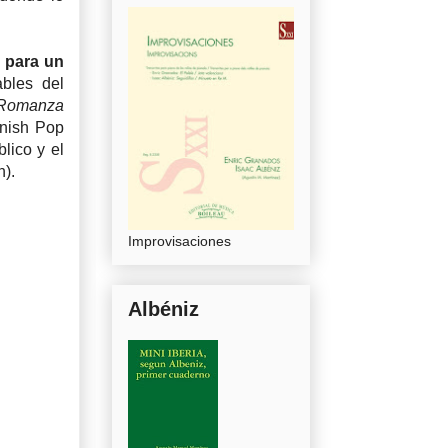
a para un
bles del
Romanza
anish Pop
lico y el
h).
Improvisaciones
Albéniz