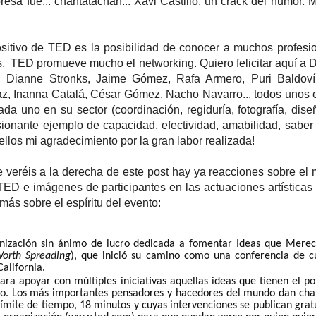
esa fue... chantatachán... Xavi Castillo, un crack del humor. M
sitivo de TED es la posibilidad de conocer a muchos profesi
 TED promueve mucho el networking. Quiero felicitar aquí a D
, Dianne Stronks, Jaime Gómez, Rafa Armero, Puri Baldoví
az, Inanna Catalá, César Gómez, Nacho Navarro... todos unos 
da uno en su sector (coordinación, regiduría, fotografía, diseño
sionante ejemplo de capacidad, efectividad, amabilidad, saber
ellos mi agradecimiento por la gran labor realizada!
ue veréis a la derecha de este post hay ya reacciones sobre el
TED e imágenes de participantes en las actuaciones artísticas
más sobre el espíritu del evento:
nización sin ánimo de lucro dedicada a fomentar Ideas que Merec
Worth Spreading
), que inició su camino como una conferencia de c
alifornia.
ara apoyar con múltiples iniciativas aquellas ideas que tienen el po
o. Los más importantes pensadores y hacedores del mundo dan cha
 límite de tiempo, 18 minutos y cuyas intervenciones se publican gra