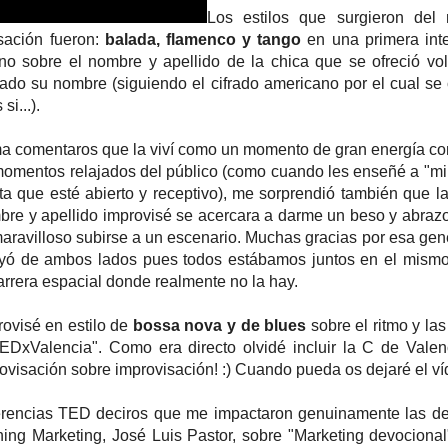
Los estilos que surgieron del
sación fueron:
balada, flamenco y tango
en una primera int
no sobre el nombre y apellido de la chica que se ofreció vol
do su nombre (siguiendo el cifrado americano por el cual se
si...).
ma comentaros que la viví como un momento de gran energía co
omentos relajados del público (como cuando les enseñé a "mi
ta que esté abierto y receptivo), me sorprendió también que l
re y apellido improvisé se acercara a darme un beso y abraz
maravilloso subirse a un escenario. Muchas gracias por esa gen
uyó de ambos lados pues todos estábamos juntos en el mismo 
arrera espacial donde realmente no la hay.
ovisé en estilo de
bossa nova y de blues
sobre el ritmo y la
EDxValencia". Como era directo olvidé incluir la C de Valen
ovisación sobre improvisación! :) Cuando pueda os dejaré el ví
erencias TED deciros que me impactaron genuinamente las del
ing Marketing, José Luis Pastor, sobre "Marketing devociona