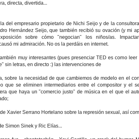
a, directa, divertida...
a del empresario propietario de Nichi Seijo y de la consultora
ndro Hernández Seijo, que también recibió su ovación (y mi a
xposición sobre cómo "negocian" los niños/as. Impactan
ausó mi admiración. No os la perdáis en internet.
ambién muy interesantes (pues presenciar TED es como leer l
" sin letras, en directo :) las intervenciones de
, sobre la necesidad de que cambiemos de modelo en el co
 que se eliminen intermediarios entre el compositor y el s
ra que haya un "comercio justo" de música en el que el auto
ado;
n de Xavier Serrano Hortelano sobre la represión sexual, así co
de Simon Sinek y Ric Elías...