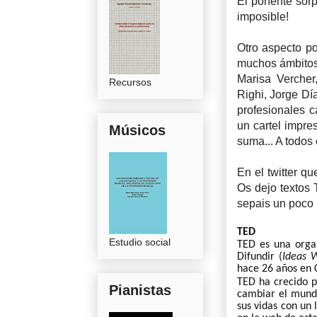
El ponente sorpr
imposible!
Otro aspecto po
muchos ámbitos.
Marisa Vercher
Recursos
Righi, Jorge Dí
profesionales ca
un cartel impre
Músicos
suma... A todos 
En el twitter q
Os dejo textos 
sepais un poco 
TED
Estudio social
TED es una orga
Difundir (
Ideas 
hace 26 años en C
TED ha crecido p
Pianistas
cambiar el mund
sus vidas con un