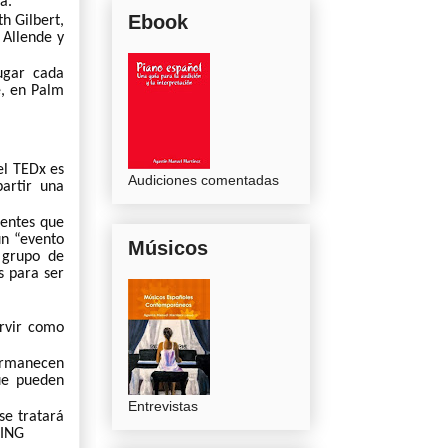
a.
Ebook
h Gilbert,
 Allende y
ugar cada
e, en Palm
 el TEDx es
Audiciones comentadas
artir una
nentes que
un “evento
Músicos
 grupo de
s para ser
ervir como
permanecen
que pueden
Entrevistas
e tratará
DING