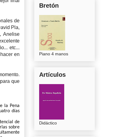
ejor final
Bretón
onales de
avid Pla,
, Anelise
excelente
... etc...
Piano 4 manos
 hacer en
Artículos
 momento.
 para que
e la Pena
uatro días
tencial de
Didáctico
rlas sobre
tuitamente