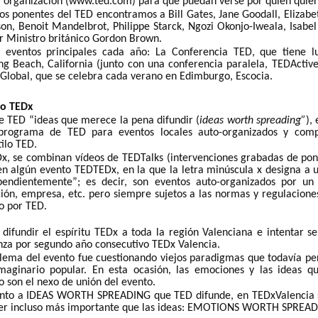
a organización (www.ted.com) para que puedan verse por quien quier
os ponentes del TED encontramos a Bill Gates, Jane Goodall, Elizabet
son, Benoit Mandelbrot, Philippe Starck, Ngozi Okonjo-Iweala, Isabel
er Ministro británico Gordon Brown.
 eventos principales cada año: La Conferencia TED, que tiene l
g Beach, California (junto con una conferencia paralela, TEDActiv
DGlobal, que se celebra cada verano en Edimburgo, Escocia.
to TEDx
de TED “ideas que merece la pena difundir (
ideas worth spreading”
),
rograma de TED para eventos locales auto-organizados y comp
tilo TED.
x, se combinan vídeos de TEDTalks (intervenciones grabadas de po
en algún evento TEDTEDx, en la que la letra minúscula x designa a 
pendientemente”; es decir, son eventos auto-organizados por un
ución, empresa, etc. pero siempre sujetos a las normas y regulacione
o por TED.
difundir el espíritu TEDx a toda la región Valenciana e intentar s
anza por segundo año consecutivo TEDx Valencia.
 lema del evento fue cuestionando viejos paradigmas que todavía 
imaginario popular. En esta ocasión, las emociones y las ideas 
 son el nexo de unión del evento.
o a IDEAS WORTH SPREADING que TED difunde, en TEDxValencia s
ser incluso más importante que las ideas: EMOTIONS WORTH SPREA