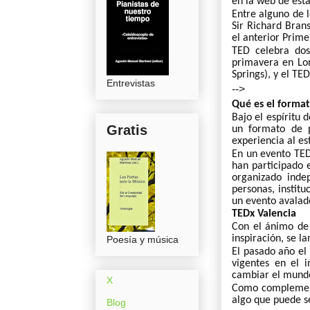
en la web de est
Entre alguno de l
Sir Richard Bran
el anterior Prim
TED celebra dos
primavera en Lon
Springs), y el TE
Entrevistas
-->
Qué es el forma
Bajo el espíritu 
Gratis
un formato de p
experiencia al es
En un evento TED
han participado 
organizado inde
personas, instit
un evento avalad
TEDx Valencia
Con el ánimo de 
inspiración, se l
Poesía y música
El pasado año el
vigentes en el 
cambiar el mundo
X
Como complement
algo que puede 
Blog