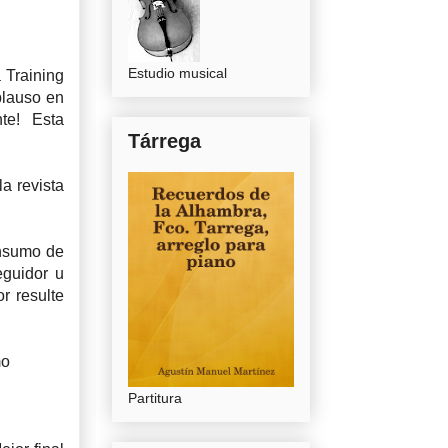
Estudio musical
 Training
plauso en
te! Esta
Tárrega
a revista
nsumo de
eguidor u
r resulte
mo
Partitura