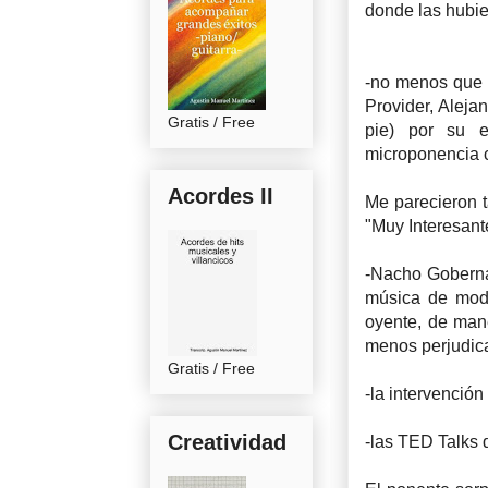
donde las hubier
-no menos que l
Provider, Aleja
Gratis / Free
pie) por su e
microponencia c
Acordes II
Me parecieron t
"Muy Interesante
-Nacho Goberna
música de modo
oyente, de mane
menos perjudic
Gratis / Free
-la intervenció
Creatividad
-las TED Talks 