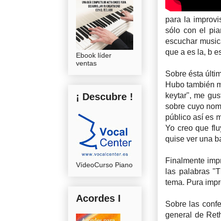
para la improvi
sólo con el pia
escuchar musica
que a es la, b es 
Ebook líder
ventas
Sobre ésta últi
Hubo también m
¡ Descubre !
keytar", me gus
sobre cuyo nomb
público así es 
Yo creo que fl
quise ver una b
Finalmente impr
VídeoCurso Piano
las palabras "T
tema. Pura impr
Acordes I
Sobre las conf
general de Reth