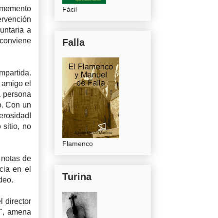
 momento
Fácil
ervención
untaria a
 conviene
Falla
mpartida.
 amigo el
a persona
o. Con un
erosidad!
sitio, no
Flamenco
s notas de
cia en el
Turina
deo.
 director
l", amena