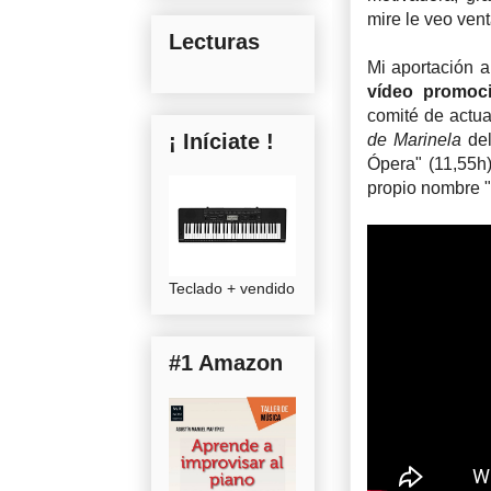
mire le veo vent
Lecturas
Mi aportación a
vídeo promoc
comité de actuac
¡ Iníciate !
de Marinela
del
Ópera" (11,55h)
propio nombre "
Teclado + vendido
#1 Amazon