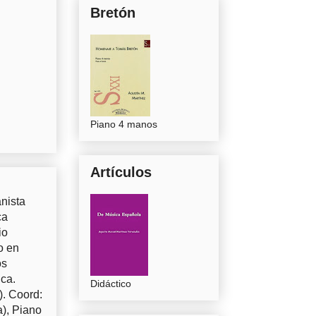
Bretón
Piano 4 manos
Artículos
nista
ca
io
o en
os
uca.
Didáctico
). Coord:
a), Piano