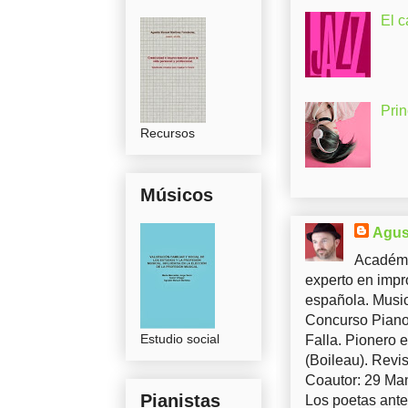
El c
Pri
Recursos
Músicos
Agus
Académi
experto en impr
española. Music
Concurso Piano 
Estudio social
Falla. Pionero 
(Boileau). Revis
Coautor: 29 Man
Pianistas
Los poetas ante