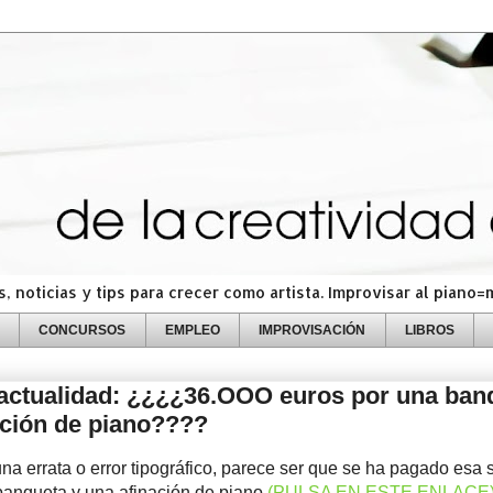
 noticias y tips para crecer como artista. Improvisar al piano
CONCURSOS
EMPLEO
IMPROVISACIÓN
LIBROS
 actualidad: ¿¿¿¿36.OOO euros por una ban
ación de piano????
na errata o error tipográfico, parece ser que se ha pagado esa
banqueta y una afinación de piano
(PULSA EN ESTE ENLACE