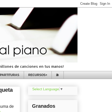
=millones de canciones en tus manos!
PARTITURAS
RECURSOS+
🎤
queta
Select Language
▼
Granados
 suma de
)
.