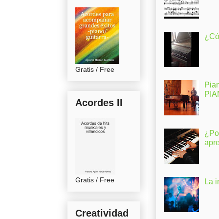
¿Có
Gratis / Free
Pia
PI
Acordes II
¿Po
apr
Gratis / Free
La 
Creatividad