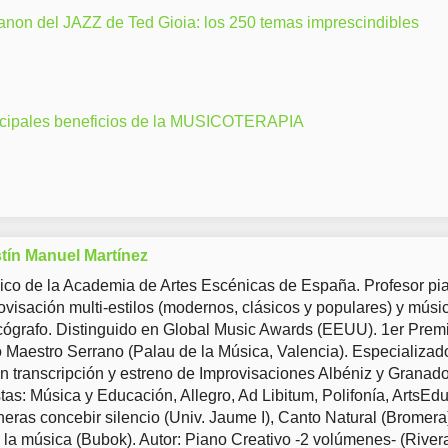
anon del JAZZ de Ted Gioia: los 250 temas imprescindibles
ncipales beneficios de la MUSICOTERAPIA
tín Manuel Martínez
co de la Academia de Artes Escénicas de España. Profesor pia
ovisación multi-estilos (modernos, clásicos y populares) y músi
ógrafo. Distinguido en Global Music Awards (EEUU). 1er Prem
Maestro Serrano (Palau de la Música, Valencia). Especializad
en transcripción y estreno de Improvisaciones Albéniz y Granad
tas: Música y Educación, Allegro, Ad Libitum, Polifonía, ArtsEd
eras concebir silencio (Univ. Jaume I), Canto Natural (Bromera
 la música (Bubok). Autor: Piano Creativo -2 volúmenes- (River