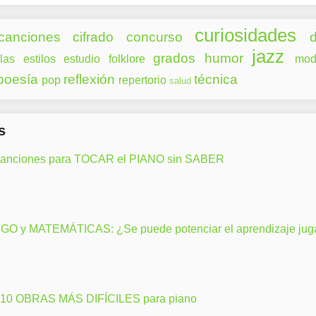
curiosidades
canciones
cifrado
concurso
d
jazz
grados
humor
las
estilos
estudio
folklore
mod
poesía
reflexión
técnica
pop
repertorio
salud
s
canciones para TOCAR el PIANO sin SABER
GO y MATEMÁTICAS: ¿Se puede potenciar el aprendizaje ju
 10 OBRAS MÁS DIFÍCILES para piano