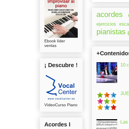
acordes
ejercicios
esca
pianistas
Ebook líder
ventas
+Contenido
¡ Descubre !
10 
JUE
VídeoCurso Piano
Las
Acordes I