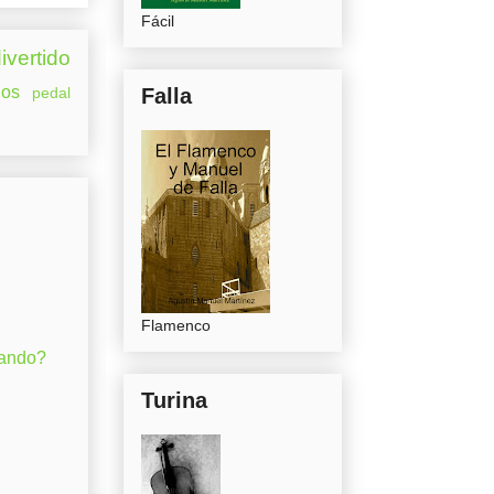
Fácil
ivertido
os
pedal
Falla
Flamenco
gando?
Turina