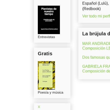
Español (Lulú),
(Redbook)
Ver todo mi perfi
La brújula 
Entrevistas
MAR ANDRADE (M
Composición 
Gratis
Dos famosas que
GABRIELA FRAN
Composición d
Poesía y música
X