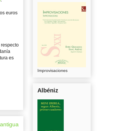
tos euros
 respecto
danía
tura es
Improvisaciones
Albéniz
 antigua