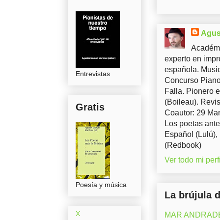
Agus
Académi
experto en impr
española. Music
Entrevistas
Concurso Piano 
Falla. Pionero 
(Boileau). Revis
Gratis
Coautor: 29 Man
Los poetas ante
Español (Lulú),
(Redbook)
Ver todo mi perfi
Poesía y música
La brújula 
X
MAR ANDRADE (M