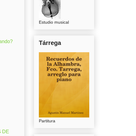
Estudio musical
gando?
Tárrega
Partitura
S DE