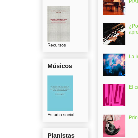
PI
¿Po
apr
Recursos
La 
Músicos
El c
Estudio social
Pri
Pianistas