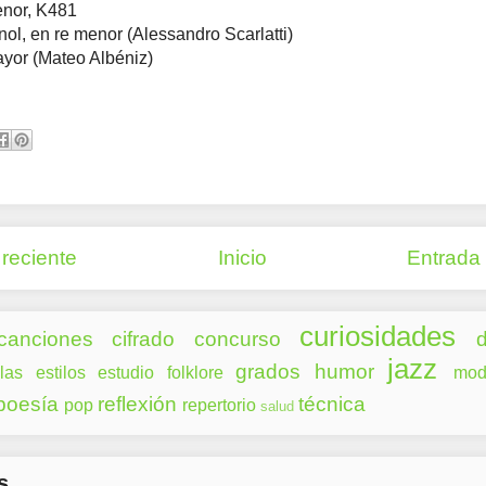
enor, K481
nol, en re menor (Alessandro Scarlatti)
yor (Mateo Albéniz)
reciente
Inicio
Entrada
curiosidades
canciones
cifrado
concurso
d
jazz
grados
humor
las
estilos
estudio
folklore
mod
poesía
reflexión
técnica
pop
repertorio
salud
s