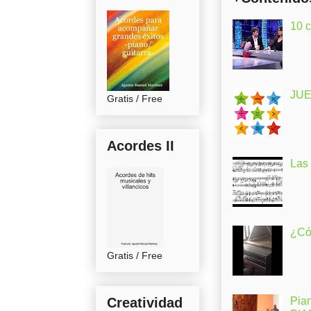
10 
JUE
Gratis / Free
Acordes II
Las
¿Có
Gratis / Free
Creatividad
Pia