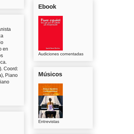
Ebook
nista
ca
io
o en
Audiciones comentadas
os
uca.
). Coord:
Músicos
a), Piano
Piano
Entrevistas