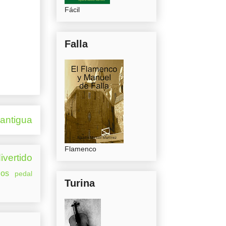
Fácil
Falla
 antigua
Flamenco
ivertido
os
pedal
Turina