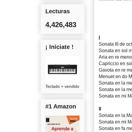
Lecturas
4,426,483
I
Sonata III de o
¡ Iníciate !
Sonata en sol 
Aria en re meno
Capriccio en so
Gavota en re m
Menuet en do M
Sonata en la m
Teclado + vendido
Sonata en la m
Sonata en mi M
#1 Amazon
II
Sonata en la M
Sonata en mi M
Sonata en fa m