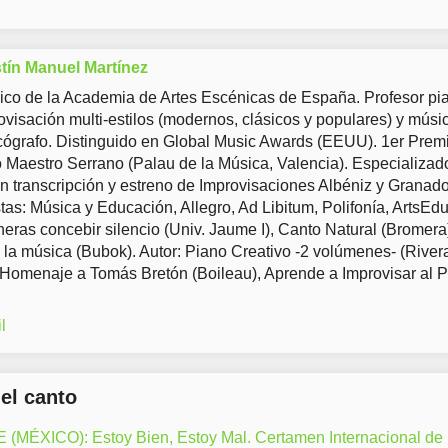
tín Manuel Martínez
co de la Academia de Artes Escénicas de España. Profesor pia
ovisación multi-estilos (modernos, clásicos y populares) y músi
ógrafo. Distinguido en Global Music Awards (EEUU). 1er Prem
Maestro Serrano (Palau de la Música, Valencia). Especializad
en transcripción y estreno de Improvisaciones Albéniz y Granad
tas: Música y Educación, Allegro, Ad Libitum, Polifonía, ArtsEd
eras concebir silencio (Univ. Jaume I), Canto Natural (Bromera
 la música (Bubok). Autor: Piano Creativo -2 volúmenes- (River
 Homenaje a Tomás Bretón (Boileau), Aprende a Improvisar al 
l
del canto
ÉXICO): Estoy Bien, Estoy Mal. Certamen Internacional de