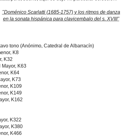
"Doménico Scarlatti (1685-1757) y los ritmos de danza
en la sonata hispánica para clavicembalo del s. XVIII"
ctavo tono (Anónimo, Catedral de Albarracín)
menor, K8
r, K32
l Mayor, K63
enor, K64
ayor, K73
enor, K109
enor, K149
ayor, K162
ayor, K322
ayor, K380
enor, K466