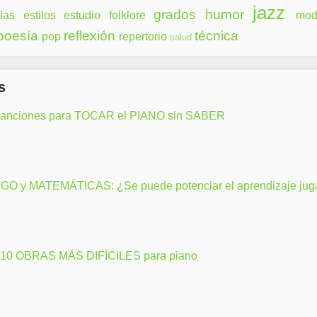
jazz
grados
humor
las
estilos
estudio
folklore
mod
poesía
reflexión
técnica
pop
repertorio
salud
s
canciones para TOCAR el PIANO sin SABER
GO y MATEMÁTICAS: ¿Se puede potenciar el aprendizaje ju
 10 OBRAS MÁS DIFÍCILES para piano