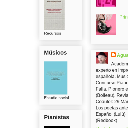
Pri
Recursos
Músicos
Agus
Académi
experto en impr
española. Music
Concurso Piano 
Falla. Pionero 
(Boileau). Revis
Estudio social
Coautor: 29 Man
Los poetas ante
Español (Lulú),
Pianistas
(Redbook)