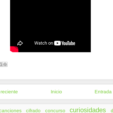
reciente
Inicio
Entrada
curiosidades
canciones
cifrado
concurso
d