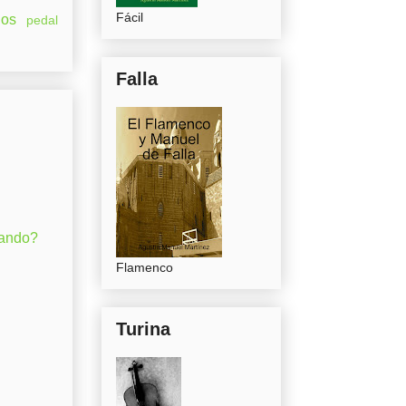
Fácil
os
pedal
Falla
gando?
Flamenco
Turina