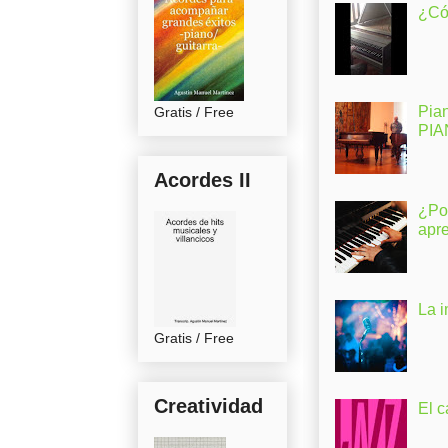
¿Có
Pia
Gratis / Free
PI
Acordes II
¿Po
apr
La 
Gratis / Free
Creatividad
El c