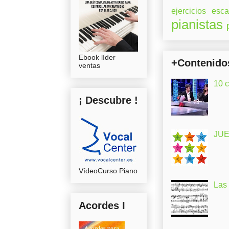
ejercicios
esca
pianistas
Ebook líder
+Contenido
ventas
10 
¡ Descubre !
JUE
VídeoCurso Piano
Las
Acordes I