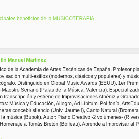
ncipales beneficios de la MUSICOTERAPIA
tín Manuel Martínez
co de la Academia de Artes Escénicas de España. Profesor pia
ovisación multi-estilos (modernos, clásicos y populares) y músi
ógrafo. Distinguido en Global Music Awards (EEUU). 1er Prem
Maestro Serrano (Palau de la Música, Valencia). Especializad
en transcripción y estreno de Improvisaciones Albéniz y Granad
tas: Música y Educación, Allegro, Ad Libitum, Polifonía, ArtsEd
eras concebir silencio (Univ. Jaume I), Canto Natural (Bromera
 la música (Bubok). Autor: Piano Creativo -2 volúmenes- (River
 Homenaje a Tomás Bretón (Boileau), Aprende a Improvisar al 