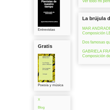
Ver todo mi perfi
La brújula 
MAR ANDRADE (M
Entrevistas
Composición 
Dos famosas que
Gratis
GABRIELA FRAN
Composición d
Poesía y música
X
Blog