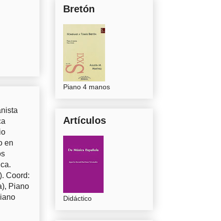
Bretón
Piano 4 manos
nista
Artículos
ca
io
o en
os
uca.
). Coord:
a), Piano
Piano
Didáctico