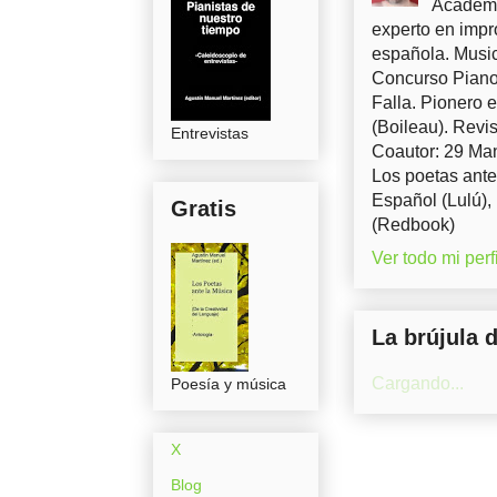
Académi
experto en impr
española. Music
Concurso Piano 
Falla. Pionero 
(Boileau). Revis
Entrevistas
Coautor: 29 Man
Los poetas ante
Español (Lulú),
Gratis
(Redbook)
Ver todo mi perfi
La brújula 
Cargando...
Poesía y música
X
Blog