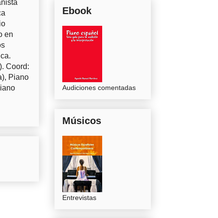
nista
Ebook
ca
io
o en
os
uca.
). Coord:
a), Piano
Piano
Audiciones comentadas
Músicos
Entrevistas