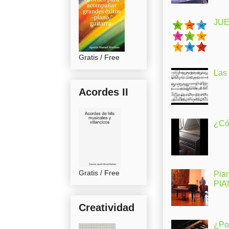
JUE
Gratis / Free
Las
Acordes II
¿Có
Gratis / Free
Pia
PI
Creatividad
¿Po