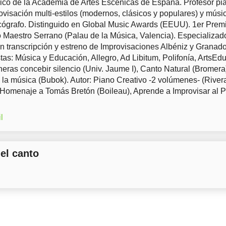
co de la Academia de Artes Escénicas de España. Profesor pia
ovisación multi-estilos (modernos, clásicos y populares) y músi
ógrafo. Distinguido en Global Music Awards (EEUU). 1er Prem
Maestro Serrano (Palau de la Música, Valencia). Especializad
en transcripción y estreno de Improvisaciones Albéniz y Granad
tas: Música y Educación, Allegro, Ad Libitum, Polifonía, ArtsEd
eras concebir silencio (Univ. Jaume I), Canto Natural (Bromera
 la música (Bubok). Autor: Piano Creativo -2 volúmenes- (River
 Homenaje a Tomás Bretón (Boileau), Aprende a Improvisar al 
l
del canto