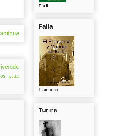
Fácil
Falla
 antigua
ivertido
os
pedal
Flamenco
Turina