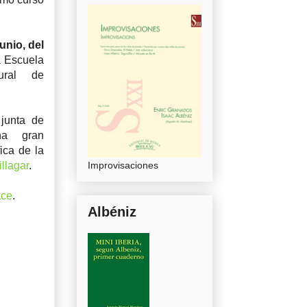
junio, del
a Escuela
ural de
.
junta de
na gran
ica de la
illagar
.
Improvisaciones
ace
.
Albéniz