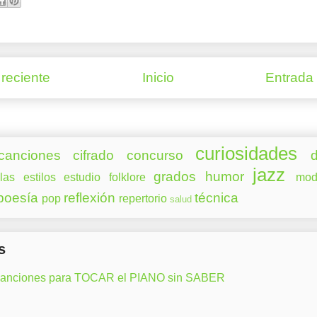
reciente
Inicio
Entrada
curiosidades
canciones
cifrado
concurso
d
jazz
grados
humor
las
estilos
estudio
folklore
mod
poesía
reflexión
técnica
pop
repertorio
salud
s
canciones para TOCAR el PIANO sin SABER