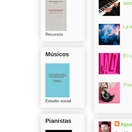
apr
La 
Recursos
Músicos
El c
Pri
Estudio social
Pianistas
Agus