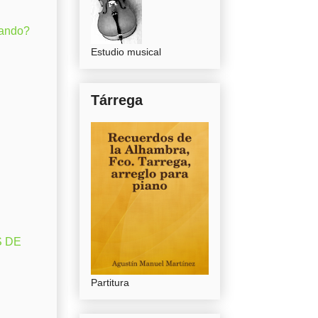
gando?
Estudio musical
Tárrega
S DE
Partitura