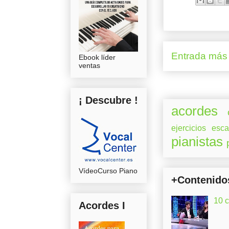
Entrada más 
Ebook líder
ventas
¡ Descubre !
acordes
ejercicios
esca
pianistas
VídeoCurso Piano
+Contenido
10 
Acordes I