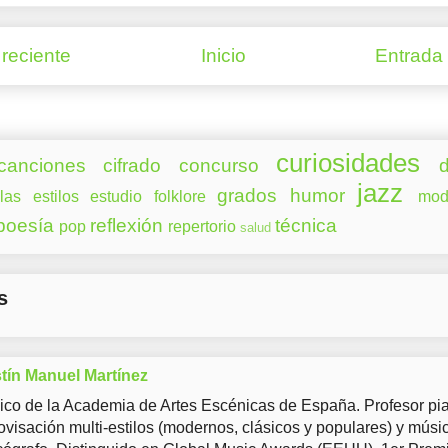
reciente
Inicio
Entrada
curiosidades
canciones
cifrado
concurso
d
jazz
grados
humor
las
estilos
estudio
folklore
mod
poesía
reflexión
técnica
pop
repertorio
salud
s
tín Manuel Martínez
co de la Academia de Artes Escénicas de España. Profesor pia
ovisación multi-estilos (modernos, clásicos y populares) y músi