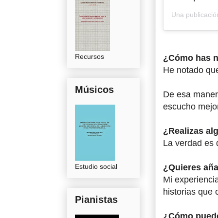
Una publicaci
Recursos
¿Cómo has no
He notado que
Músicos
De esa manera
escucho mejor
¿Realizas alg
La verdad es 
Estudio social
¿Quieres aña
Mi experiencia
historias que 
Pianistas
¿Cómo puede