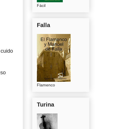
Fácil
Falla
 cuido
eso
Flamenco
Turina