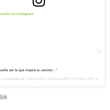
icación en Instagram
eñe ser la que inspira tu canción..."
ón compartida de
Cristina RiGo
(@criscras89) el
16 May, 2016 a las 4:32 PDT