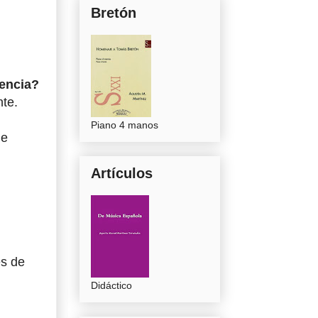
Bretón
encia?
nte.
Piano 4 manos
me
Artículos
es de
Didáctico