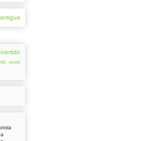
 antigua
ivertido
os
pedal
nista
ca