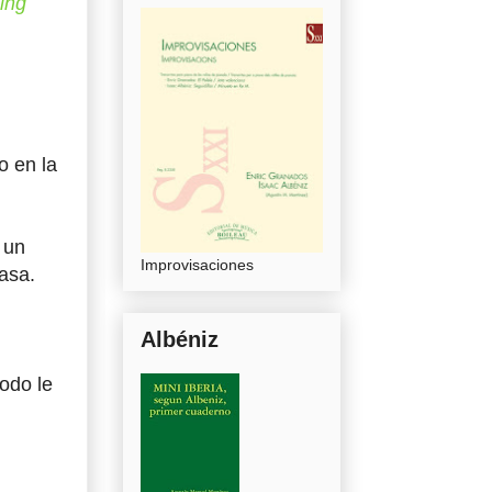
ing
o en la
 un
Improvisaciones
asa.
Albéniz
todo le