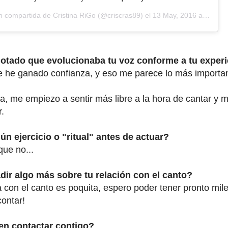
ón compartida de
Cristina RiGo
(@criscras89) el
13 May, 2016 a las 2:29 PDT
tado que evolucionaba tu voz conforme a tu experi
 he ganado confianza, y eso me parece lo más importa
, me empiezo a sentir más libre a la hora de cantar y 
.
ún ejercicio o "ritual" antes de actuar?
que no...
dir algo más sobre tu relación con el canto?
 con el canto es poquita, espero poder tener pronto mil
contar!
n contactar contigo?