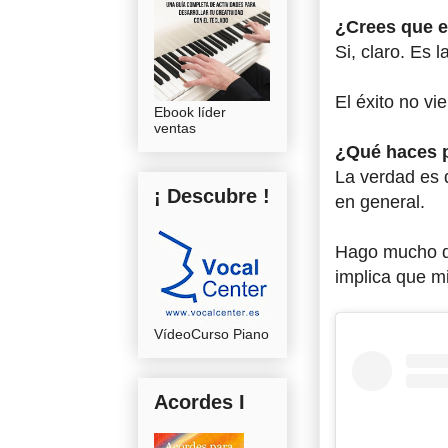
¿Crees que e
Si, claro. Es
El éxito no vi
Ebook líder
ventas
¿Qué haces p
La verdad es 
¡ Descubre !
en general.
Hago mucho de
implica que m
VídeoCurso Piano
Acordes I