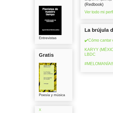
(Redbook)
Ver todo mi perfi
La brújula 
Entrevistas
✔️Cómo cantar c
KARYY (MÉXICO)
Gratis
LBDC
#MELOMANÍA!! 
Poesía y música
X