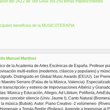
anon del JAZZ de Ted Gioia: los 250 temas imprescindibles
ncipales beneficios de la MUSICOTERAPIA
tín Manuel Martínez
co de la Academia de Artes Escénicas de España. Profesor pia
ovisación multi-estilos (modernos, clásicos y populares) y músi
ógrafo. Distinguido en Global Music Awards (EEUU). 1er Prem
Maestro Serrano (Palau de la Música, Valencia). Especializad
en transcripción y estreno de Improvisaciones Albéniz y Granad
tas: Música y Educación, Allegro, Ad Libitum, Polifonía, ArtsEd
eras concebir silencio (Univ. Jaume I), Canto Natural (Bromera
 la música (Bubok). Autor: Piano Creativo -2 volúmenes- (River
 Homenaje a Tomás Bretón (Boileau), Aprende a Improvisar al 