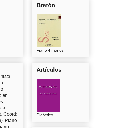
Bretón
Piano 4 manos
Artículos
nista
ca
io
o en
os
uca.
). Coord:
Didáctico
a), Piano
Piano