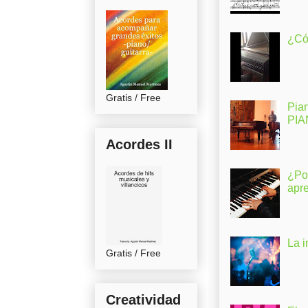
¿Có
Gratis / Free
Pia
PI
Acordes II
¿Po
apr
La 
Gratis / Free
Creatividad