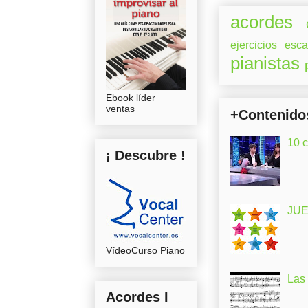
acordes
ejercicios
esca
pianistas
Ebook líder
ventas
+Contenido
10 
¡ Descubre !
JUE
VídeoCurso Piano
Las
Acordes I