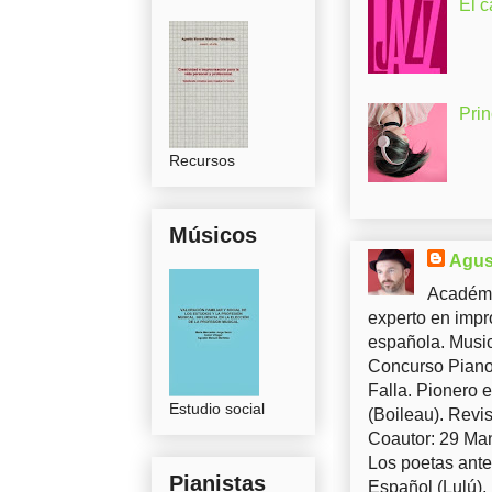
El c
Pri
Recursos
Músicos
Agus
Académi
experto en impr
española. Music
Concurso Piano 
Falla. Pionero 
Estudio social
(Boileau). Revis
Coautor: 29 Man
Los poetas ante
Pianistas
Español (Lulú),