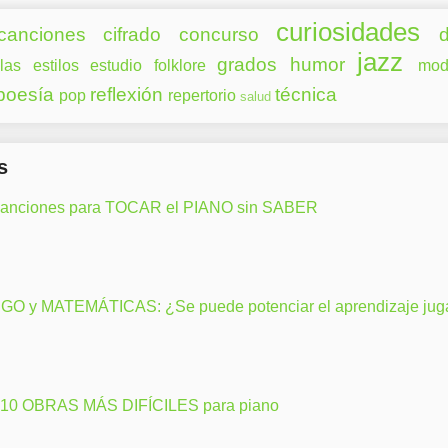
curiosidades
canciones
cifrado
concurso
d
jazz
grados
humor
las
estilos
estudio
folklore
mod
poesía
reflexión
técnica
pop
repertorio
salud
s
canciones para TOCAR el PIANO sin SABER
GO y MATEMÁTICAS: ¿Se puede potenciar el aprendizaje ju
 10 OBRAS MÁS DIFÍCILES para piano