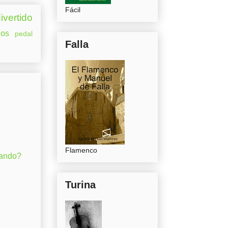
Fácil
ivertido
os
pedal
Falla
Flamenco
gando?
Turina