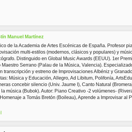
tín Manuel Martínez
co de la Academia de Artes Escénicas de España. Profesor pia
ovisación multi-estilos (modernos, clásicos y populares) y músi
ógrafo. Distinguido en Global Music Awards (EEUU). 1er Prem
Maestro Serrano (Palau de la Música, Valencia). Especializad
en transcripción y estreno de Improvisaciones Albéniz y Granad
tas: Música y Educación, Allegro, Ad Libitum, Polifonía, ArtsEd
eras concebir silencio (Univ. Jaume I), Canto Natural (Bromera
 la música (Bubok). Autor: Piano Creativo -2 volúmenes- (River
 Homenaje a Tomás Bretón (Boileau), Aprende a Improvisar al 
l