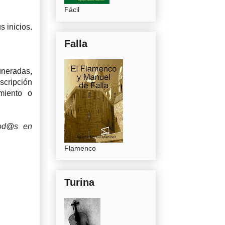
Fácil
s inicios.
Falla
neradas,
scripción
amiento o
tod@s en
Flamenco
Turina