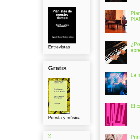
Pia
PI
¿Po
Entrevistas
apr
Gratis
La 
El c
Poesía y música
X
Pri