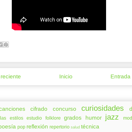
reciente
Inicio
Entrada
curiosidades
canciones
cifrado
concurso
d
jazz
grados
humor
las
estilos
estudio
folklore
mod
poesía
reflexión
técnica
pop
repertorio
salud