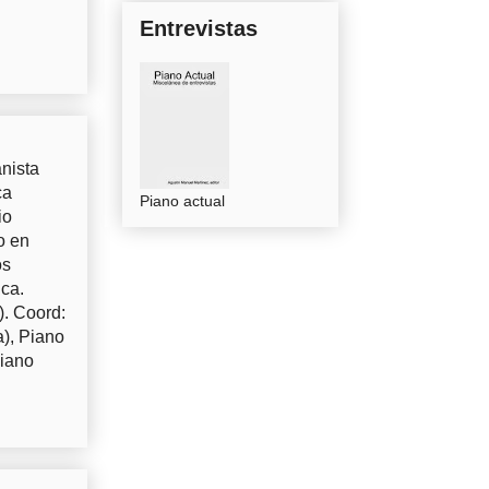
Entrevistas
nista
ca
Piano actual
io
o en
os
uca.
). Coord:
a), Piano
Piano