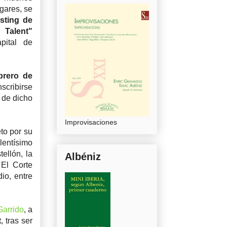
ugares, se
sting de
 Talent"
pital de
brero de
nscribirse
3 de dicho
Improvisaciones
to por su
entísimo
ellón, la
Albéniz
El Corte
io, entre
Garrido
, a
t
, tras ser