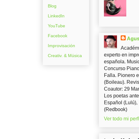
Blog
LinkedIn
YouTube
Facebook
Agus
Improvisación
Académi
experto en impr
Creativ. & Música
española. Music
Concurso Piano 
Falla. Pionero 
(Boileau). Revis
Coautor: 29 Man
Los poetas ante
Español (Lulú),
(Redbook)
Ver todo mi perfi