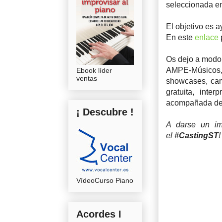
seleccionada en
El objetivo es 
En este
enlace
p
Os dejo a modo
AMPE-Músicos
Ebook líder
ventas
showcases, camp
gratuita, inte
acompañada de p
¡ Descubre !
A darse un im
el
#CastingST
!
VídeoCurso Piano
Acordes I