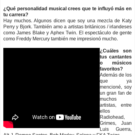
¿Qué personalidad musical crees que te influyó más en
tu carrera?
Hay muchos. Algunos dicen que soy una mezcla de Katy
Perry y Bjork. También amo a artistas británicos / irlandeses
como James Blake y Aphex Twin. El espectáculo de gente
como Freddy Mercury también me impresionó mucho.
¿Cuáles son
tus cantantes
o músicos
favoritos?
Además de los
que ya
mencioné, soy
un gran fan de
muchos
artistas, entre
ellos
Radiohead,
Grimes, Juan
Luis Guerra,