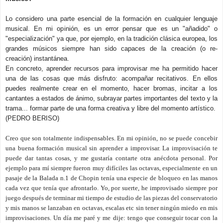
Lo considero una parte esencial de la formación en cualquier lenguaje
musical. En mi opinión, es un error pensar que es un "añadido" o
"especialización" ya que, por ejemplo, en la tradición clásica europea, los
grandes músicos siempre han sido capaces de la creación (o re-
creación) instantánea.
En concreto, aprender recursos para improvisar me ha permitido hacer
una de las cosas que más disfruto: acompañar recitativos. En ellos
puedes realmente crear en el momento, hacer bromas, incitar a los
cantantes a estados de ánimo, subrayar partes importantes del texto y la
trama... formar parte de una forma creativa y libre del momento artístico.
(PEDRO BERISO)
Creo que son totalmente indispensables. En mi opinión, no se puede concebir
una buena formación musical sin aprender a improvisar. La improvisación te
puede dar tantas cosas, y me gustaría contarte otra anécdota personal. Por
ejemplo para mí siempre fueron muy difíciles las octavas, especialmente en un
pasaje de la Balada n.1 de Chopin tenía una especie de bloqueo en las manos
cada vez que tenía que afrontarlo. Yo, por suerte, he improvisado siempre por
juego después de terminar mi tiempo de estudio de las piezas del conservatorio
y mis manos se lanzaban en octavas, escalas etc sin tener ningún miedo en mis
improvisaciones. Un día me paré y me dije: tengo que conseguir tocar con la