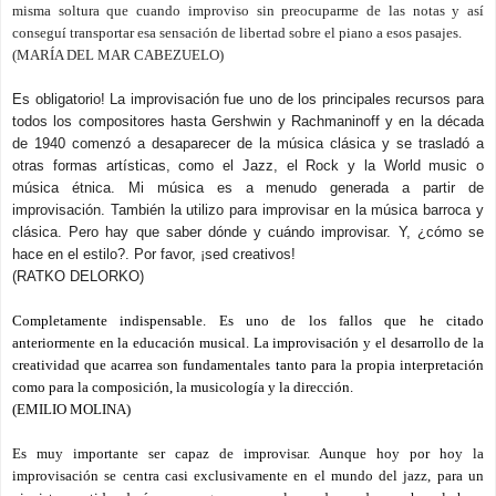
misma soltura que cuando improviso sin preocuparme de las notas y así
conseguí transportar esa sensación de libertad sobre el piano a esos pasajes.
(MARÍA DEL MAR CABEZUELO)
Es obligatorio!
La improvisación fue uno de los principales recursos para
todos los compositores hasta Gershwin y Rachmaninoff y en la d
écada
de 1940 comenzó a desaparecer de la música clásica y se trasladó a
otras formas artísticas, como el Jazz, el Rock y la World music o
música étnica.
Mi música es a menudo
generada a partir de
improvisación.
También la utilizo para improvisar en la música barroca y
clásica.
Pero hay que saber dónde y cuándo
improvisar.
Y, ¿cómo se
hace en el estilo?.
Por favor, ¡sed creativos!
(RATKO DELORKO)
Completamente indispensable. Es uno de los fallos que he citado
anteriormente en la educación musical. La improvisación y el desarrollo de la
creatividad que acarrea son fundamentales tanto para la propia interpretación
como para la composición, la musicología y la dirección.
(EMILIO MOLINA)
Es muy importante ser capaz de improvisar. Aunque hoy por hoy la
improvisación se centra casi exclusivamente en el mundo del jazz, para un