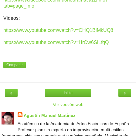
tab=page_info
Videos:
https://www.youtube.com/watch?v=CHQ1BiMkUQ8
https://www.youtube.com/watch?v=HrOw6SlLfqQ
Compartir
‹
›
Inicio
Ver versión web
Agustín Manuel Martínez
Académico de la Academia de Artes Escénicas de España.
Profesor pianista experto en improvisación multi-estilos
(modernos, clásicos y populares) y música española. Musicógrafo.