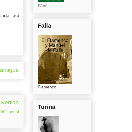
Fácil
unda, así
Falla
 antigua
Flamenco
ivertido
Turina
os
pedal