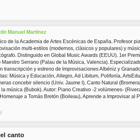
tín Manuel Martínez
co de la Academia de Artes Escénicas de España. Profesor pia
ovisación multi-estilos (modernos, clásicos y populares) y músi
ógrafo. Distinguido en Global Music Awards (EEUU). 1er Prem
Maestro Serrano (Palau de la Música, Valencia). Especializad
en transcripción y estreno de Improvisaciones Albéniz y Granad
tas: Música y Educación, Allegro, Ad Libitum, Polifonía, ArtsEd
eras concebir silencio (Univ. Jaume I), Canto Natural (Bromera
 la música (Bubok). Autor: Piano Creativo -2 volúmenes- (River
 Homenaje a Tomás Bretón (Boileau), Aprende a Improvisar al 
l
del canto