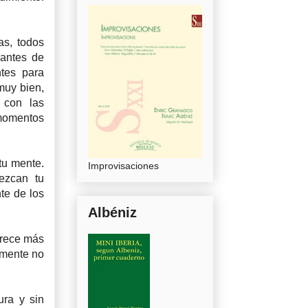
as, todos
 antes de
ntes para
muy bien,
 con las
 momentos
 tu mente.
Improvisaciones
ezcan tu
te de los
Albéniz
arece más
lmente no
ura y sin