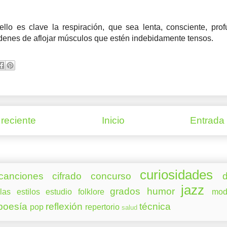
ello es clave la respiración, que sea lenta, consciente, prof
denes de aflojar músculos que estén indebidamente tensos.
reciente
Inicio
Entrada
curiosidades
canciones
cifrado
concurso
d
jazz
grados
humor
las
estilos
estudio
folklore
mod
poesía
reflexión
técnica
pop
repertorio
salud