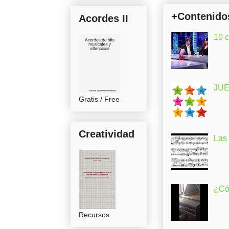
+Contenido
Acordes II
10 
JUE
Gratis / Free
Creatividad
Las
¿Có
Recursos