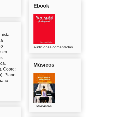
Ebook
nista
ca
io
Audiciones comentadas
o en
os
uca.
Músicos
). Coord:
a), Piano
Piano
Entrevistas