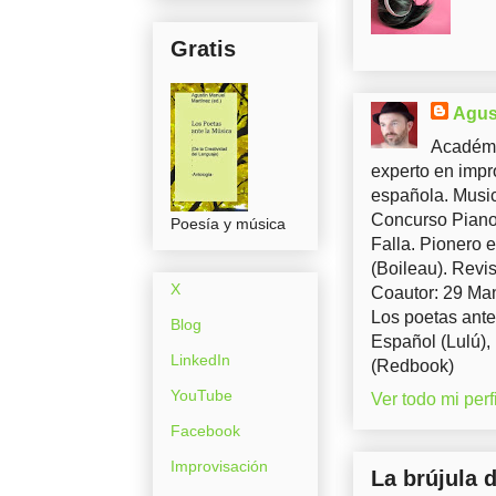
Gratis
Agus
Académi
experto en impr
española. Music
Concurso Piano 
Poesía y música
Falla. Pionero 
(Boileau). Revis
X
Coautor: 29 Man
Los poetas ante
Blog
Español (Lulú),
LinkedIn
(Redbook)
YouTube
Ver todo mi perfi
Facebook
Improvisación
La brújula 