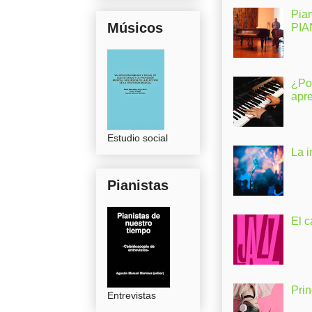
Pia
Músicos
PI
¿Po
apr
Estudio social
La 
Pianistas
El c
Pri
Entrevistas