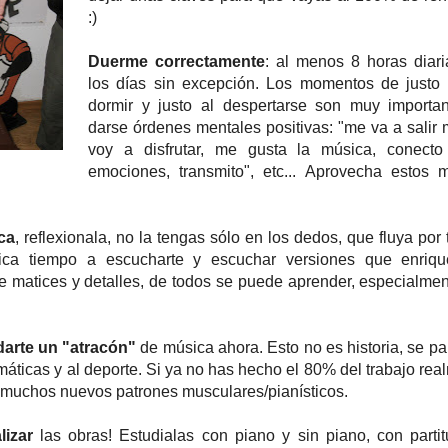
:)
Duerme correctamente
: al menos 8 horas diari
los días sin excepción. Los momentos de justo
dormir y justo al despertarse son muy importa
darse órdenes mentales positivas: "me va a salir 
voy a disfrutar, me gusta la música, conecto
emociones, transmito", etc... Aprovecha estos
ca
, reflexionala, no la tengas sólo en los dedos, que fluya por
ica tiempo a escucharte y escuchar versiones que enriqu
de matices y detalles, de todos se puede aprender, especialmen
arte un "atracón"
de música ahora. Esto no es historia, se p
máticas y al deporte. Si ya no has hecho el 80% del trabajo rea
 muchos nuevos patrones musculares/pianísticos.
lizar
las obras! Estudialas con piano y sin piano, con partit