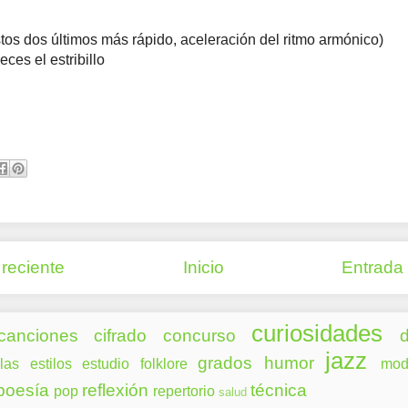
tos dos últimos más rápido, aceleración del ritmo armónico)
ces el estribillo
reciente
Inicio
Entrada
curiosidades
canciones
cifrado
concurso
d
jazz
grados
humor
las
estilos
estudio
folklore
mod
poesía
reflexión
técnica
pop
repertorio
salud