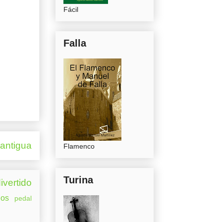
Fácil
Falla
 antigua
Flamenco
Turina
ivertido
os
pedal