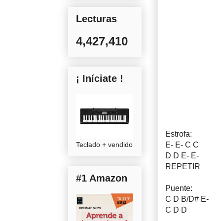
Lecturas
4,427,410
¡ Iníciate !
Estrofa:
Teclado + vendido
E- E- C C
D D E- E-
REPETIR
#1 Amazon
Puente:
C D B/D# E-
C D D