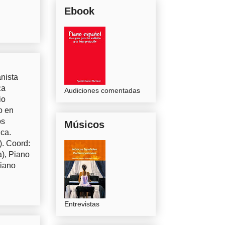
Ebook
nista
ca
Audiciones comentadas
io
o en
os
Músicos
uca.
). Coord:
a), Piano
Piano
Entrevistas