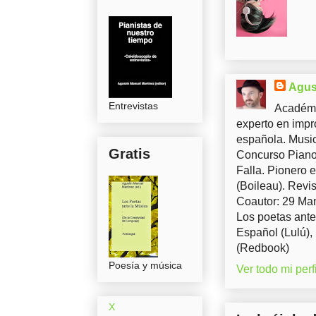
Agus
Entrevistas
Académi
experto en impr
española. Music
Gratis
Concurso Piano 
Falla. Pionero 
(Boileau). Revis
Coautor: 29 Man
Los poetas ante
Español (Lulú),
(Redbook)
Poesía y música
Ver todo mi perfi
X