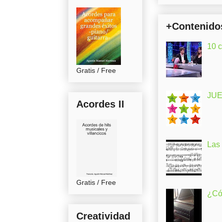
+Contenido
10 
Gratis / Free
JUE
Acordes II
Las
Gratis / Free
¿Có
Creatividad