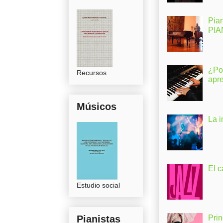
Pia
PI
¿Po
Recursos
apr
Músicos
La 
El c
Estudio social
Pianistas
Pri