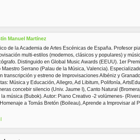
tín Manuel Martínez
co de la Academia de Artes Escénicas de España. Profesor pia
ovisación multi-estilos (modernos, clásicos y populares) y músi
ógrafo. Distinguido en Global Music Awards (EEUU). 1er Prem
Maestro Serrano (Palau de la Música, Valencia). Especializad
en transcripción y estreno de Improvisaciones Albéniz y Granad
tas: Música y Educación, Allegro, Ad Libitum, Polifonía, ArtsEd
eras concebir silencio (Univ. Jaume I), Canto Natural (Bromera
 la música (Bubok). Autor: Piano Creativo -2 volúmenes- (River
 Homenaje a Tomás Bretón (Boileau), Aprende a Improvisar al 
l