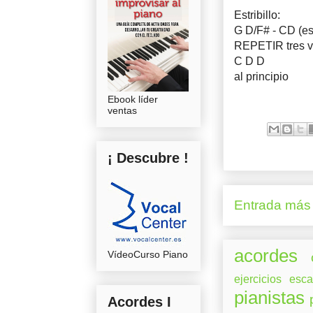
Estribillo:
G D/F# - CD (es
REPETIR tres ve
C D D
al principio
Ebook líder
ventas
¡ Descubre !
Entrada más 
acordes
VídeoCurso Piano
ejercicios
esca
pianistas
Acordes I