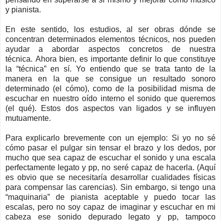
y pianista.
En este sentido, los estudios, al ser obras dónde se
concentran determinados elementos técnicos, nos pueden
ayudar a abordar aspecto
s concretos de nuestra
técnica
.
Ahora bien, e
s importante definir lo que constituye
la “técnica”
en sí
. Yo entiendo que se trata tanto de la
manera en la que se consigue un resultado sonoro
determinado (el cómo)
,
como de
la posibilidad misma de
escuchar en nuestro oído interno e
l sonido que queremos
(el qué). Estos dos aspectos van ligados y se influyen
mutuamente.
Para explicarlo breveme
nte con un ejemplo: Si yo no sé
cómo pasar el pulgar sin tensar el brazo
y los dedos, por
mucho que sea capaz de escuchar el sonido y una escala
perfectamente legato
y
pp
, no seré capaz de hacerla. (Aquí
es obvio que se necesitaría desarrollar cualidades físicas
para compensar las carencias). Sin embargo, si tengo una
“maquinaria” de pianista aceptable y puedo tocar las
escalas, pero no soy capaz de imaginar y escuchar en mi
cabeza ese sonido depurado
legato
y
pp
, tampoco