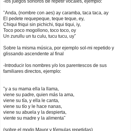
-los juegos sonoros de repetir vocales, ejemplo:
"Anda, (nombre con aes) ay caramba, taca taca, ay
El pedete requepeque, teque teque, ey,
Chiqui friqui sin pichichi, tiqui tiqui, iy,
Toco poco mogollono, toco toco, oy
Un zurullu un tu culu, tucu tucu, uy"
Sobre la misma música, por ejemplo sol-mi repetido y
glissando ascendente al final
-Introducir los nombres y/o los parentescos de sus
familiares directos, ejemplo:
"y a su mama ella la llama,
viene su padre, quien más la ama,
viene su tía, y ella le canta,
viene su tío y le hace nanas,
viene su abuela y la despierta,
viente su madre y la alimenta"
(sobre el modo Mayor y fórmulas repetidas)