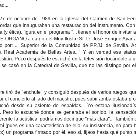
ad...
 27 de octubre de 1989 en la Iglesia del Carmen de San Fe
cordar que inauguraban una restauración del instrumento. Co
 (y ética), figura en el programa "... tienen el honor de invitar a
RGANO a cargo del Muy Ilustre Sr. D. José Enrique Ayarra 
o por: ... Superior de la Comunidad de PP.JJ. de Sevilla. 
a Real Academia de Bellas Artes..." Y en verdad ese status
estión. Poco después le escuché en la televisión tocándole a u
e se casó en la Catedral de Sevilla, que no las distingo por e
e tiró de "enchufe" y consiguió después de varios ruegos qu
ar el concierto al lado del maestro, pues subir arriba estaba pro
uchó desde su asiento de espaldas... Yo estaba ilusionadís
i. Pero lo escuché donde se generaba el sonido, la sensaci
ferente la acústica, podríamos decir que "más clara"... También
í (pues es una característica de ella, su insistencia, no para 
o:) un programa firmado por él, eso sí, fijaos hasta qué punto 