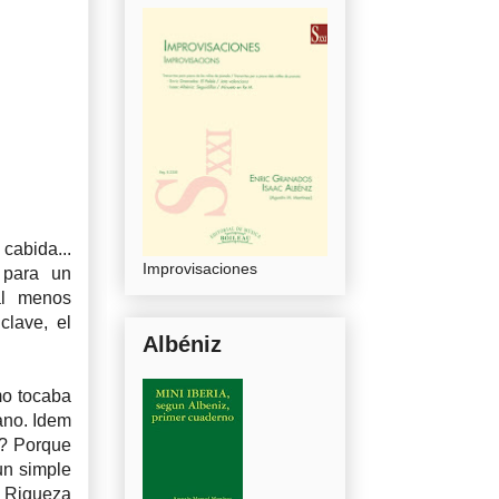
cabida...
Improvisaciones
 para un
al menos
clave, el
Albéniz
mo tocaba
ano. Idem
é? Porque
un simple
! Riqueza