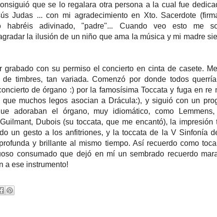
nsiguió que se lo regalara otra persona a la cual fue dedicad
sús Judas ... con mi agradecimiento en Xto. Sacerdote (firm
mo habréis adivinado, "padre"... Cuando veo esto me so
agradar la ilusión de un niño que ama la música y mi madre s
 grabado con su permiso el concierto en cinta de casete. M
n de timbres, tan variada. Comenzó por donde todos querr
ncierto de órgano :) por la famosísima Toccata y fuga en re
 que muchos legos asocian a Drácula:), y siguió con un pr
que adoraban el órgano, muy idiomático, como Lemmens,
Guilmant, Dubois (su toccata, que me encantó), la impresión 
odo un gesto a los anfitriones, y la toccata de la V Sinfonía d
profunda y brillante al mismo tiempo. Así recuerdo como toca
tuoso consumado que dejó en mí un sembrado recuerdo mara
 a ese instrumento!