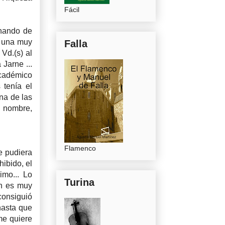
Fácil
rnando de
n una muy
Falla
 Vd.(s) al
Jarne ...
Académico
 tenía el
na de las
l nombre,
Flamenco
e pudiera
hibido, el
imo... Lo
Turina
ón es muy
 consiguió
hasta que
me quiere