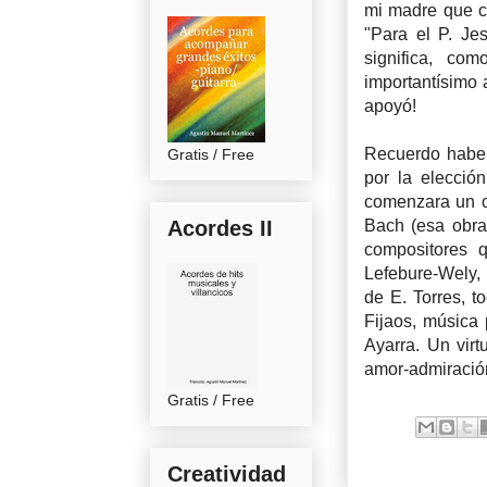
mi madre que co
"Para el P. Je
significa, co
importantísimo 
apoyó!
Recuerdo haber
Gratis / Free
por la elecció
comenzara un co
Acordes II
Bach (esa obra
compositores 
Lefebure-Wely, 
de E. Torres, t
Fijaos, música 
Ayarra. Un vir
amor-admiración
Gratis / Free
Creatividad