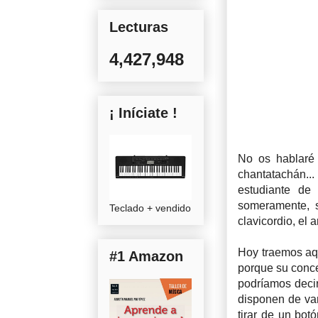
Lecturas
4,427,948
¡ Iníciate !
No os hablaré 
chantatachán.
estudiante de
someramente, s
Teclado + vendido
clavicordio, el a
Hoy traemos aq
#1 Amazon
porque su conce
podríamos deci
disponen de var
tirar de un bot