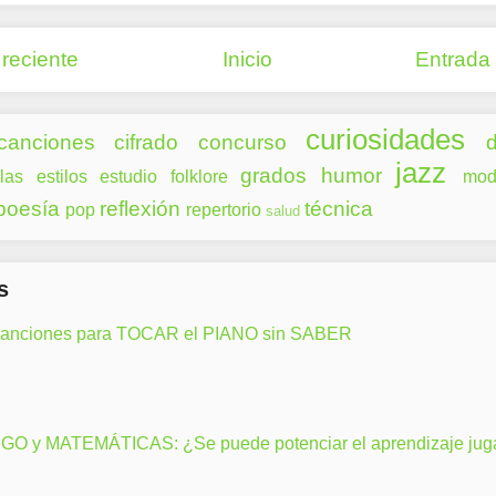
reciente
Inicio
Entrada
curiosidades
canciones
cifrado
concurso
d
jazz
grados
humor
las
estilos
estudio
folklore
mod
poesía
reflexión
técnica
pop
repertorio
salud
s
canciones para TOCAR el PIANO sin SABER
GO y MATEMÁTICAS: ¿Se puede potenciar el aprendizaje ju