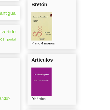
Bretón
 antigua
ivertido
os
pedal
Piano 4 manos
Artículos
gando?
Didáctico