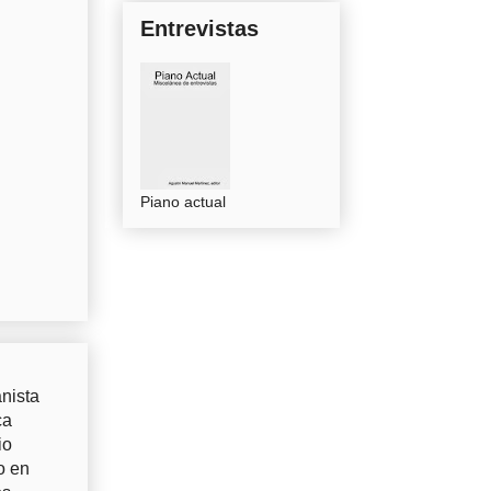
Entrevistas
Piano actual
nista
ca
io
o en