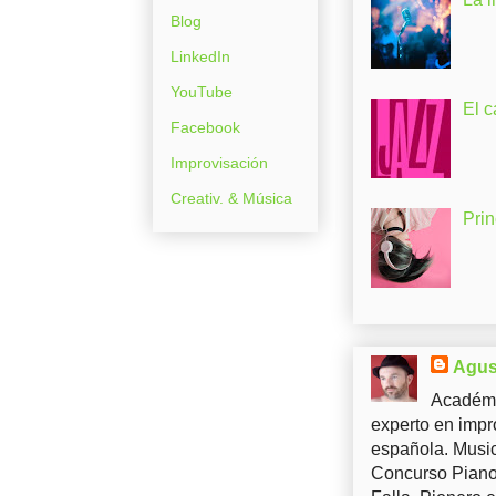
Blog
LinkedIn
YouTube
El c
Facebook
Improvisación
Creativ. & Música
Pri
Agus
Académi
experto en impr
española. Music
Concurso Piano 