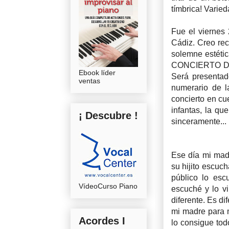
tímbrica! Varied
Fue el viernes
Cádiz. Creo re
solemne estética
CONCIERTO DE Ó
Ebook líder
Será presentad
ventas
numerario de l
concierto en cu
infantas, la qu
¡ Descubre !
sinceramente...
Ese día mi madr
su hijito escuch
público lo esc
VídeoCurso Piano
escuché y lo v
diferente. Es di
mi madre para m
Acordes I
lo consigue tod