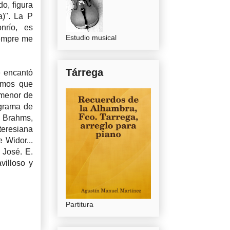
o, figura
a)". La P
nrío, es
Estudio musical
iempre me
Tárrega
e encantó
íamos que
 menor de
ograma de
 Brahms,
teresiana
e Widor...
 José. E.
villoso y
Partitura