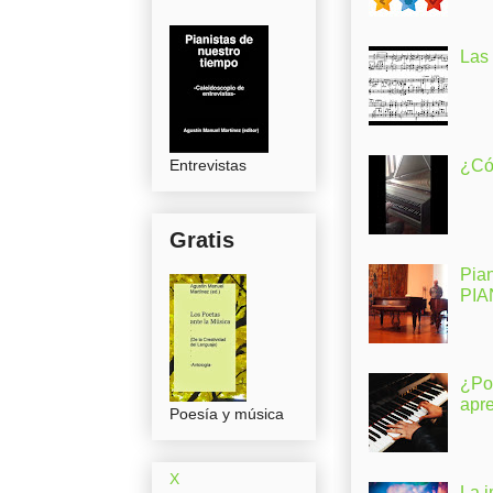
Las
Entrevistas
¿Có
Gratis
Pia
PI
¿Po
apr
Poesía y música
X
La 