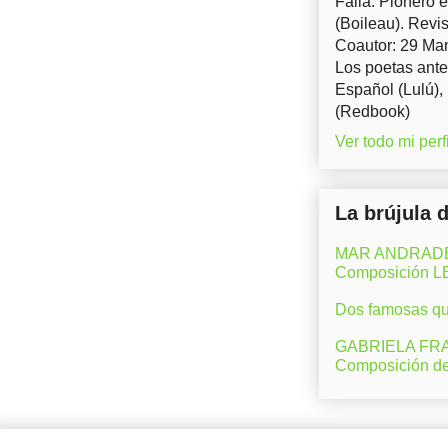
Falla. Pionero 
(Boileau). Revis
Coautor: 29 Man
Los poetas ante
Español (Lulú),
(Redbook)
Ver todo mi perfi
La brújula 
MAR ANDRADE (M
Composición 
Dos famosas que
GABRIELA FRAN
Composición d