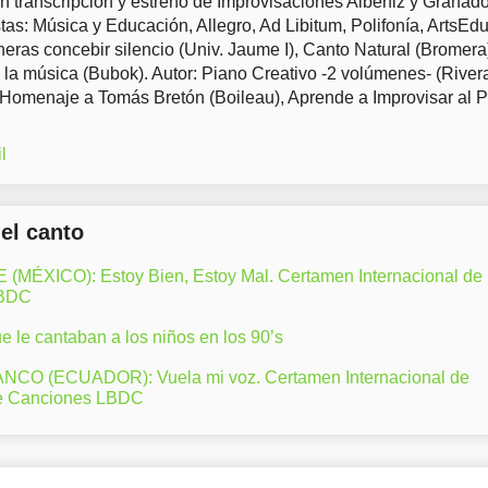
en transcripción y estreno de Improvisaciones Albéniz y Granad
tas: Música y Educación, Allegro, Ad Libitum, Polifonía, ArtsEd
eras concebir silencio (Univ. Jaume I), Canto Natural (Bromera
 la música (Bubok). Autor: Piano Creativo -2 volúmenes- (River
 Homenaje a Tomás Bretón (Boileau), Aprende a Improvisar al 
l
del canto
ÉXICO): Estoy Bien, Estoy Mal. Certamen Internacional de
LBDC
 le cantaban a los niños en los 90’s
CO (ECUADOR): Vuela mi voz. Certamen Internacional de
e Canciones LBDC