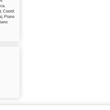
os
uca.
). Coord:
a), Piano
Piano