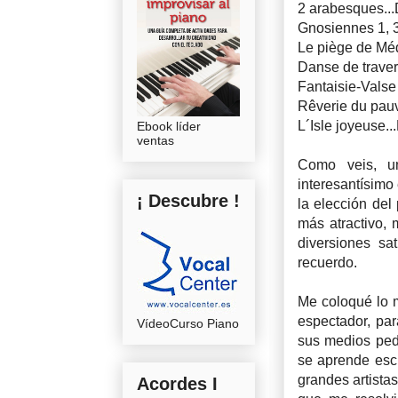
2 arabesques..
Gnosiennes 1, 3
Le piège de Mé
Danse de trave
Fantaisie-Valse
Rêverie du pauv
L´Isle joyeuse.
Ebook líder
ventas
Como veis, u
interesantísimo
¡ Descubre !
la elección del
más atractivo, 
diversiones sa
recuerdo.
Me coloqué lo m
espectador, par
VídeoCurso Piano
sus medios peda
se aprende esc
grandes artista
Acordes I