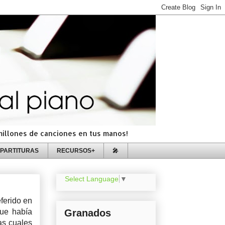
=millones de canciones en tus manos!
PARTITURAS
RECURSOS+
🎤
Select Language
▼
eferido en
que había
Granados
as cuales