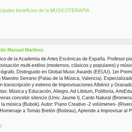
ncipales beneficios de la MUSICOTERAPIA
tín Manuel Martínez
co de la Academia de Artes Escénicas de España. Profesor pia
ovisación multi-estilos (modernos, clásicos y populares) y músi
ógrafo. Distinguido en Global Music Awards (EEUU). 1er Prem
Maestro Serrano (Palau de la Música, Valencia). Especializad
en transcripción y estreno de Improvisaciones Albéniz y Granad
tas: Música y Educación, Allegro, Ad Libitum, Polifonía, ArtsEd
eras concebir silencio (Univ. Jaume I), Canto Natural (Bromera
 la música (Bubok). Autor: Piano Creativo -2 volúmenes- (River
 Homenaje a Tomás Bretón (Boileau), Aprende a Improvisar al 
l