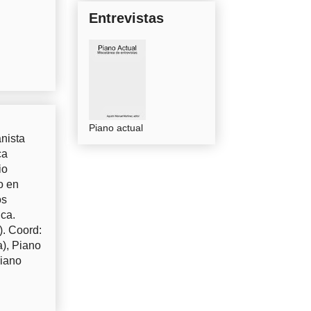
Entrevistas
Piano actual
nista
ca
io
o en
os
uca.
). Coord:
a), Piano
Piano