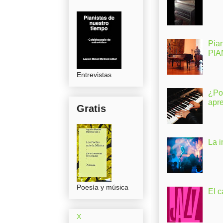
Pia
PI
Entrevistas
¿Po
apr
Gratis
La 
Poesía y música
El c
X