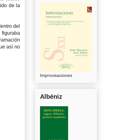
ido de la
entro del
 figuraba
gramación
ue así no
Improvisaciones
Albéniz