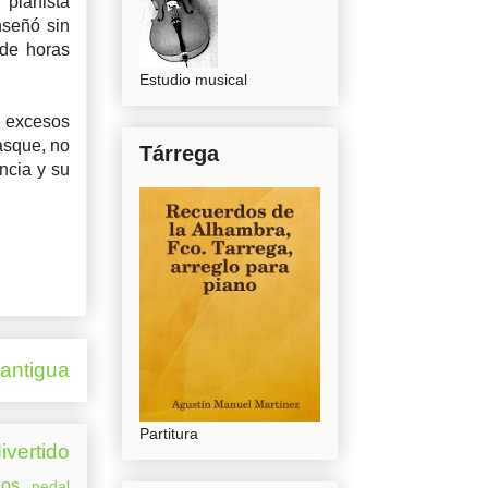
 pianista
nseñó sin
 de horas
Estudio musical
 excesos
asque, no
Tárrega
ancia y su
 antigua
Partitura
ivertido
os
pedal