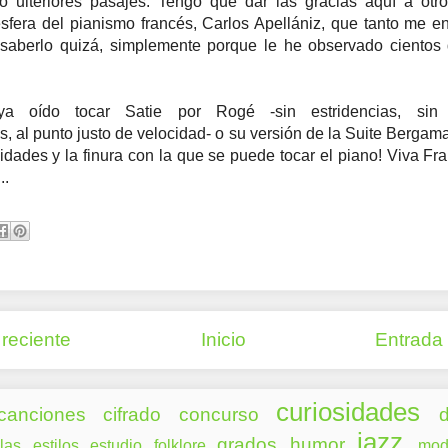
ó ulteriores pasajes. Tengo que dar las gracias aquí a otro
sfera del pianismo francés, Carlos Apellániz, que tanto me e
l saberlo quizá, simplemente porque le he observado cientos
a oído tocar Satie por Rogé -sin estridencias, sin
s, al punto justo de velocidad- o su versión de la Suite Bergam
lidades y la finura con la que se puede tocar el piano! Viva Fr
..
reciente
Inicio
Entrada
curiosidades
canciones
cifrado
concurso
d
jazz
grados
humor
las
estilos
estudio
folklore
mod