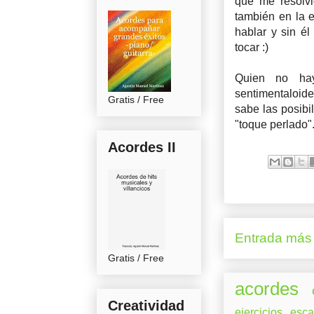
que me resolvi
también en la e
hablar y sin é
tocar :)
Quien no hay
sentimentaloide
Gratis / Free
sabe las posibi
"toque perlado".
Acordes II
Entrada más 
Gratis / Free
acordes
Creatividad
ejercicios
esca