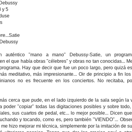
.Debussy
 y 5
duse
rs
re...Satie
..Debussy
n auténtico "mano a mano" Debussy-Satie, un program
 en el que había obras "célebres" y obras no tan conocidas... M
 programa. Hay que decir que fue un poco largo, pero quizá es
más meditativo, más impresionante... Oir de principio a fin los
tinianos no es frecuente en los conciertos. No recitaba, p
ás cerca que pude, en el lado izquierdo de la sala según la v
a poder "copiar" todas las digitaciones posibles y sobre todo,
les, sus cuartos de pedal, etc... lo mejor posible... Dicen que
uchando y tocando, como es, pero también "VIENDO"... Obser
s me hizo mejorar mi técnica, simplemente por la imitación de s