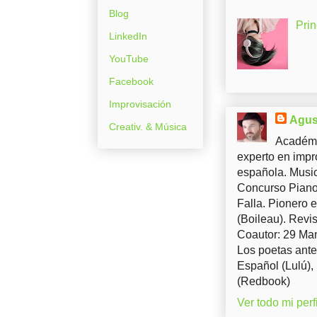
Blog
Pri
LinkedIn
YouTube
Facebook
Improvisación
Agus
Creativ. & Música
Académi
experto en impr
española. Music
Concurso Piano 
Falla. Pionero 
(Boileau). Revis
Coautor: 29 Man
Los poetas ante
Español (Lulú),
(Redbook)
Ver todo mi perfi