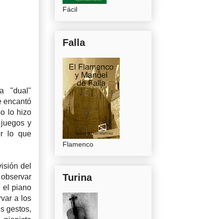
Fácil
Falla
a "dual"
e encantó
o lo hizo
 juegos y
or lo que
Flamenco
isión del
Turina
 observar
 el piano
var a los
us gestos,