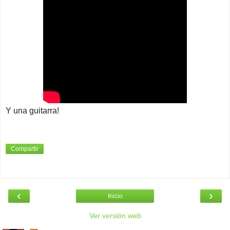
Y una guitarra!
Compartir
‹
›
Inicio
Ver versión web