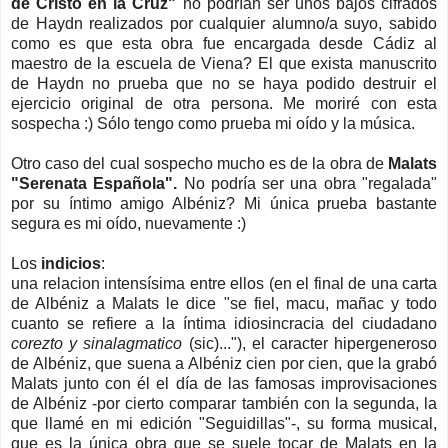
de Cristo en la Cruz"
no podrían ser unos bajos cifrados
de Haydn realizados por cualquier alumno/a suyo, sabido
como es que esta obra fue encargada desde Cádiz al
maestro de la escuela de Viena? El que exista manuscrito
de Haydn no prueba que no se haya podido destruir el
ejercicio original de otra persona. Me moriré con esta
sospecha :) Sólo tengo como prueba mi oído y la música.
Otro caso del cual sospecho mucho es de la obra de
Malats
"Serenata Española".
No podría ser una obra "regalada"
por su íntimo amigo Albéniz? Mi única prueba bastante
segura es mi oído, nuevamente :)
Los
indicios
:
una relacion intensísima entre ellos
(en el final de una carta
de Albéniz a Malats le dice "se fiel, macu, mañac y todo
cuanto se refiere a la íntima idiosincracia del ciudadano
corezto y sinalagmatico
(sic)..."
), el caracter hipergeneroso
de Albéniz, que suena a Albéniz cien por cien, que la grabó
Malats junto con él el día de las famosas improvisaciones
de Albéniz -por cierto comparar también con la segunda, la
que llamé en mi edición "Seguidillas"-, su forma musical,
que es la única obra que se suele tocar de Malats en la