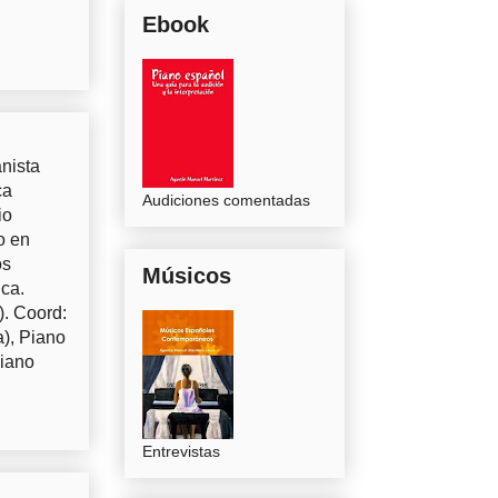
Ebook
nista
ca
Audiciones comentadas
io
o en
os
Músicos
uca.
). Coord:
a), Piano
Piano
Entrevistas