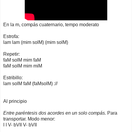
En la m, compás cuaternario, tempo moderato
Estrofa:
lam lam (mim solM) (mim solM)
Repetir:
faM solM mim faM
faM solM mim miM
Estribillo:
lam solM faM (faMsolM) ://
Al principio
Entre paréntesis dos acordes en un solo compás.
Para
transportar. Modo menor:
I I V- bVII V- bVII