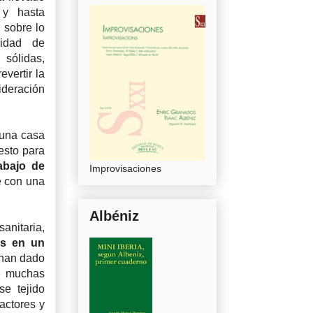
y hasta
a sobre lo
sidad de
sólidas,
evertir la
ideración
 una casa
esto para
abajo de
Improvisaciones
e con una
Albéniz
anitaria,
os en un
 han dado
de muchas
e tejido
 actores y