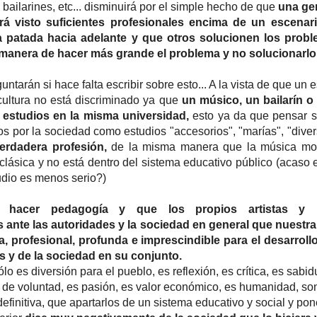
 bailarines, etc... disminuirá por el simple hecho de que
una ge
rá visto suficientes profesionales encima de un escenar
a patada hacia adelante y que otros solucionen los probl
 manera de hacer más grande el problema y no solucionarlo.
ntarán si hace falta escribir sobre esto... A la vista de que un 
cultura no está discriminado ya que
un músico, un bailarín o
 estudios en la misma universidad,
esto ya da que pensar 
s por la sociedad como estudios "accesorios", "marías", "diver
erdadera profesión,
de la misma manera que la música mo
 clásica y no está dentro del sistema educativo público (acaso
dio es menos serio?)
o hacer pedagogía y que los propios artistas y 
 ante las autoridades y la sociedad en general que nuestra
a, profesional, profunda e imprescindible para el desarrollo
s y de la sociedad en su conjunto.
o es diversión para el pueblo, es reflexión, es crítica, es sabid
a de voluntad, es pasión, es valor económico, es humanidad, so
efinitiva, que apartarlos de un sistema educativo y social y pon