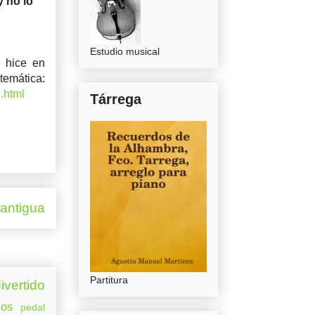
y no lo
Estudio musical
 hice en
mática:
.html
Tárrega
 antigua
Partitura
ivertido
os
pedal