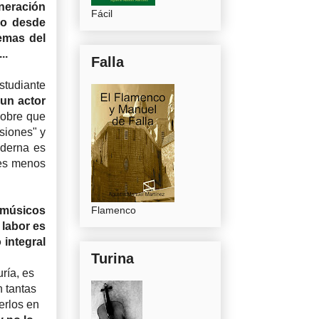
neración
Fácil
io desde
emas del
..
Falla
estudiante
 un actor
sobre que
siones" y
derna es
 es menos
músicos
Flamenco
 labor es
 integral
Turina
uría, es
n tantas
erlos en