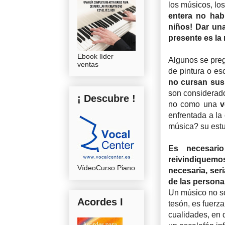
los músicos, los
entera no hab
niños! Dar un
presente es la
Ebook líder
Algunos se pregu
ventas
de pintura o es
no cursan sus
son considerado
¡ Descubre !
no como una
v
enfrentada a la
música? su estu
Es necesari
reivindiquemos
VídeoCurso Piano
necesaria, seri
de las persona
Un músico no sól
Acordes I
tesón, es fuerz
cualidades, en d