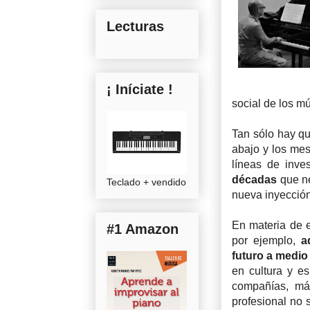
Lecturas
¡ Iníciate !
social de los m
Tan sólo hay q
abajo y los mes
líneas de inves
décadas
que n
Teclado + vendido
nueva inyección
En materia de e
#1 Amazon
por ejemplo,
a
futuro a medio
en cultura y e
compañías, más
profesional no 