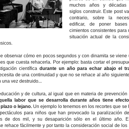
muchos años y décadas 
siglos construir. Este post v
contrario, sobre la nece
edificar, de poner bases 
cimientos consistentes para r
situación actual de la cons
úsicos.
ue observar cómo en pocos segundos y con dinamita se viene
es que cuesta rehacerla. Por ejemplo: basta cortar el presupu
tigación científica
durante un año para echar abajo el tr
ecesita de una continuidad y que no se rehace al año siguient
 una vez destruido...
ducación y de cultura, al igual que en materia de prevención s
quella labor que se desarrolla durante años tiene efect
 plazo o lejano.
Un ejemplo lo tenemos en los recortes que se
spectáculos para niños que han provocado la paralización 
 de dos mil, y su desaparición sólo en el último año. Es
se rehace fácilmente y por tanto la consideración social de los