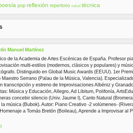
poesía
reflexión
técnica
pop
repertorio
salud
s
tín Manuel Martínez
co de la Academia de Artes Escénicas de España. Profesor pia
ovisación multi-estilos (modernos, clásicos y populares) y músi
ógrafo. Distinguido en Global Music Awards (EEUU). 1er Prem
Maestro Serrano (Palau de la Música, Valencia). Especializad
en transcripción y estreno de Improvisaciones Albéniz y Granad
tas: Música y Educación, Allegro, Ad Libitum, Polifonía, ArtsEd
eras concebir silencio (Univ. Jaume I), Canto Natural (Bromera
 la música (Bubok). Autor: Piano Creativo -2 volúmenes- (River
 Homenaje a Tomás Bretón (Boileau), Aprende a Improvisar al 
l