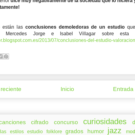
erior
dice muy negativamente de la sociedad que lo hiciera 
atamente!
e están las
conclusiones demoledoras de un estudio
que
n Mercedes Jorge e Isabel Villagar sobre esta te
ter.blogspot.com.es/2013/07/conclusiones-del-estudio-valoracion
reciente
Inicio
Entrada
curiosidades
canciones
cifrado
concurso
d
jazz
grados
humor
las
estilos
estudio
folklore
mod