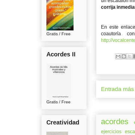
un escalafón inf
corrija inmedi
En este enlac
coautoría co
Gratis / Free
http://vocalcen
Acordes II
Entrada más 
Gratis / Free
acordes
Creatividad
ejercicios
esca