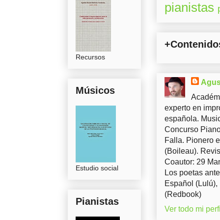
pianistas
+Contenido
Recursos
Agus
Músicos
Académi
experto en impr
española. Music
Concurso Piano 
Falla. Pionero 
(Boileau). Revis
Coautor: 29 Man
Estudio social
Los poetas ante
Español (Lulú),
(Redbook)
Pianistas
Ver todo mi perfi