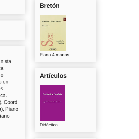
Bretón
Piano 4 manos
nista
ca
io
Artículos
o en
os
uca.
). Coord:
a), Piano
Piano
Didáctico