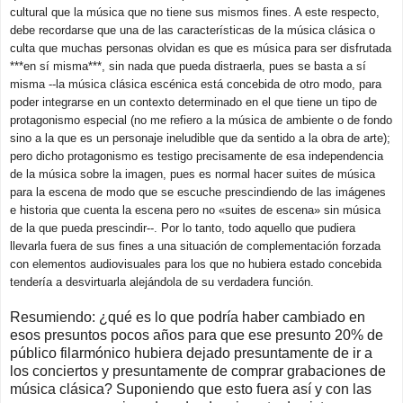
cultural que la música que no tiene sus mismos fines. A este respecto,
debe recordarse que una de las características de la música clásica o
culta que muchas personas olvidan es que es música para ser disfrutada
***en sí misma***, sin nada que pueda distraerla, pues se basta a sí
misma --la música clásica escénica está concebida de otro modo, para
poder integrarse en un contexto determinado en el que tiene un tipo de
protagonismo especial (no me refiero a la música de ambiente o de fondo
sino a la que es un personaje ineludible que da sentido a la obra de arte);
pero dicho protagonismo es testigo precisamente de esa independencia
de la música sobre la imagen, pues es normal hacer suites de música
para la escena de modo que se escuche prescindiendo de las imágenes
e historia que cuenta la escena pero no «suites de escena» sin música
de la que pueda prescindir--. Por lo tanto, todo aquello que pudiera
llevarla fuera de sus fines a una situación de complementación forzada
con elementos audiovisuales para los que no hubiera estado concebida
tendería a desvirtuarla alejándola de su verdadera función.
Resumiendo: ¿qué es lo que podría haber cambiado en
esos presuntos pocos años para que ese presunto 20% de
público filarmónico hubiera dejado presuntamente de ir a
los conciertos y presuntamente de comprar grabaciones de
música clásica? Suponiendo que
esto fuera así y con las